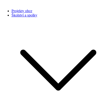
Projekty obce
Školství a spolky