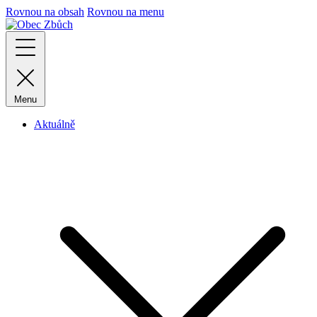
Rovnou na obsah
Rovnou na menu
Menu
Aktuálně