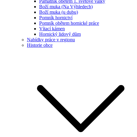
Památník obětem 1. světové války
Boží muka (Na Výhledech)
Boží muka (u dubu)
Pomník hornictví
Pomník obětem hornické práce
Vítací kámen
Hornický lidový dům
Nabídky práce v regionu
Historie obce