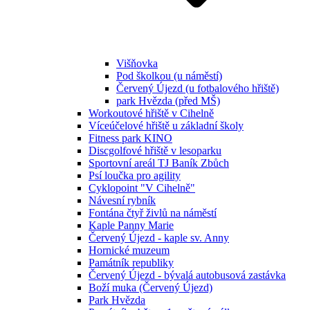
Višňovka
Pod školkou (u náměstí)
Červený Újezd (u fotbalového hřiště)
park Hvězda (před MŠ)
Workoutové hřiště v Cihelně
Víceúčelové hřiště u základní školy
Fitness park KINO
Discgolfové hřiště v lesoparku
Sportovní areál TJ Baník Zbůch
Psí loučka pro agility
Cyklopoint "V Cihelně"
Návesní rybník
Fontána čtyř živlů na náměstí
Kaple Panny Marie
Červený Újezd - kaple sv. Anny
Hornické muzeum
Památník republiky
Červený Újezd - bývalá autobusová zastávka
Boží muka (Červený Újezd)
Park Hvězda