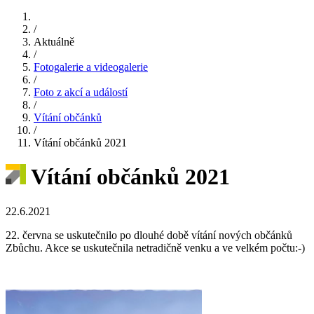
/
Aktuálně
/
Fotogalerie a videogalerie
/
Foto z akcí a událostí
/
Vítání občánků
/
Vítání občánků 2021
Vítání občánků 2021
22.6.2021
22. června se uskutečnilo po dlouhé době vítání nových občánků
Zbůchu. Akce se uskutečnila netradičně venku a ve velkém počtu:-)