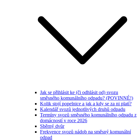
Jak se přihlásit ke (či odhlásit od) svozu
směsného komunálního odpadu? (POVINNÉ!)
Kolik stojí popelnice a jak a kdy se za ni platí?
Kalendář svozů jednotlivých druhů odpadu
Termíny svozů směsného komunálního odpadu z
domácností v roce 2026
Sběrný dvůr
Frekvence svozů nádob na směsný komunální
odpad