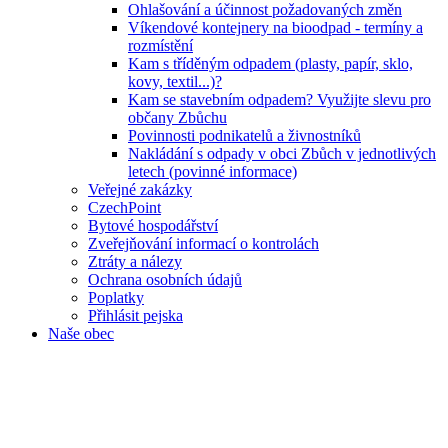
Ohlašování a účinnost požadovaných změn
Víkendové kontejnery na bioodpad - termíny a
rozmístění
Kam s tříděným odpadem (plasty, papír, sklo,
kovy, textil...)?
Kam se stavebním odpadem? Využijte slevu pro
občany Zbůchu
Povinnosti podnikatelů a živnostníků
Nakládání s odpady v obci Zbůch v jednotlivých
letech (povinné informace)
Veřejné zakázky
CzechPoint
Bytové hospodářství
Zveřejňování informací o kontrolách
Ztráty a nálezy
Ochrana osobních údajů
Poplatky
Přihlásit pejska
Naše obec