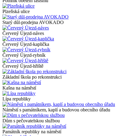
Pomník obětem fašismu
Plzeňská ulice
Starý důl-prodejna AVOKADO
Červený Újezd-náves
Červený Újezd-kaplička
Červený Újezd-rybník
Červený Újezd-hřiště
Základní škola po rekonstrukci
Kašna na náměstí
Lípa republiky
Náměstí s památníkem, kaplí a budovou obecního úřadu
Dům s pečovatelskou službou
Památník republiky na náměstí