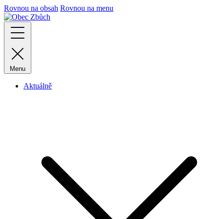
Rovnou na obsah
Rovnou na menu
Menu
Aktuálně