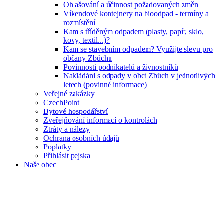
Ohlašování a účinnost požadovaných změn
Víkendové kontejnery na bioodpad - termíny a
rozmístění
Kam s tříděným odpadem (plasty, papír, sklo,
kovy, textil...)?
Kam se stavebním odpadem? Využijte slevu pro
občany Zbůchu
Povinnosti podnikatelů a živnostníků
Nakládání s odpady v obci Zbůch v jednotlivých
letech (povinné informace)
Veřejné zakázky
CzechPoint
Bytové hospodářství
Zveřejňování informací o kontrolách
Ztráty a nálezy
Ochrana osobních údajů
Poplatky
Přihlásit pejska
Naše obec