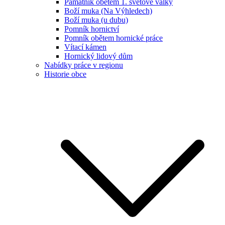
Památník obětem 1. světové války
Boží muka (Na Výhledech)
Boží muka (u dubu)
Pomník hornictví
Pomník obětem hornické práce
Vítací kámen
Hornický lidový dům
Nabídky práce v regionu
Historie obce