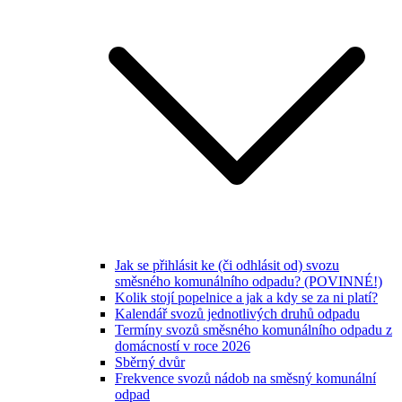
Jak se přihlásit ke (či odhlásit od) svozu
směsného komunálního odpadu? (POVINNÉ!)
Kolik stojí popelnice a jak a kdy se za ni platí?
Kalendář svozů jednotlivých druhů odpadu
Termíny svozů směsného komunálního odpadu z
domácností v roce 2026
Sběrný dvůr
Frekvence svozů nádob na směsný komunální
odpad