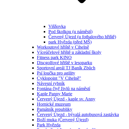
Višňovka
Pod školkou (u náměstí)
Červený Újezd (u fotbalového hřiště)
park Hvězda (před MŠ)
Workoutové hřiště v Cihelně
Víceúčelové hřiště u základní školy
Fitness park KINO
Discgolfové hřiště v lesoparku
Sportovní areál TJ Baník Zbůch
Psí loučka pro agility
Cyklopoint "V Cihelně"
Návesní rybník
Fontána čtyř živlů na náměstí
Kaple Panny Marie
Červený Újezd - kaple sv. Anny
Hornické muzeum
Památník republiky
Červený Újezd - bývalá autobusová zastávka
Boží muka (Červený Újezd)
Park Hvězda