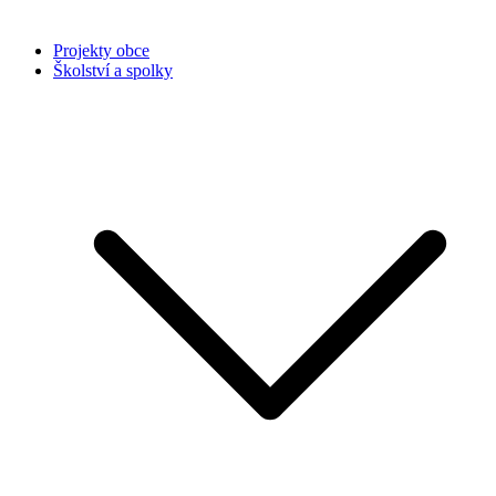
Projekty obce
Školství a spolky