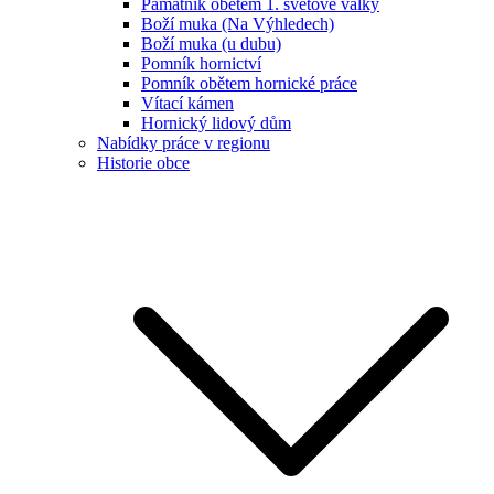
Památník obětem 1. světové války
Boží muka (Na Výhledech)
Boží muka (u dubu)
Pomník hornictví
Pomník obětem hornické práce
Vítací kámen
Hornický lidový dům
Nabídky práce v regionu
Historie obce