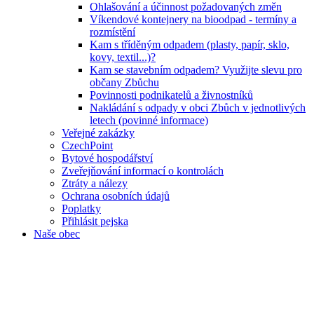
Ohlašování a účinnost požadovaných změn
Víkendové kontejnery na bioodpad - termíny a
rozmístění
Kam s tříděným odpadem (plasty, papír, sklo,
kovy, textil...)?
Kam se stavebním odpadem? Využijte slevu pro
občany Zbůchu
Povinnosti podnikatelů a živnostníků
Nakládání s odpady v obci Zbůch v jednotlivých
letech (povinné informace)
Veřejné zakázky
CzechPoint
Bytové hospodářství
Zveřejňování informací o kontrolách
Ztráty a nálezy
Ochrana osobních údajů
Poplatky
Přihlásit pejska
Naše obec