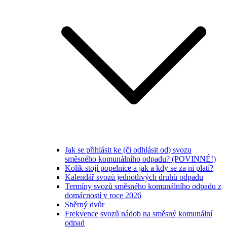
Jak se přihlásit ke (či odhlásit od) svozu
směsného komunálního odpadu? (POVINNÉ!)
Kolik stojí popelnice a jak a kdy se za ni platí?
Kalendář svozů jednotlivých druhů odpadu
Termíny svozů směsného komunálního odpadu z
domácností v roce 2026
Sběrný dvůr
Frekvence svozů nádob na směsný komunální
odpad