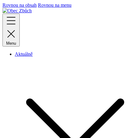
Rovnou na obsah
Rovnou na menu
Menu
Aktuálně