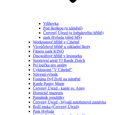
Višňovka
Pod školkou (u náměstí)
Červený Újezd (u fotbalového hřiště)
park Hvězda (před MŠ)
Workoutové hřiště v Cihelně
Víceúčelové hřiště u základní školy
Fitness park KINO
Discgolfové hřiště v lesoparku
Sportovní areál TJ Baník Zbůch
Psí loučka pro agility
Cyklopoint "V Cihelně"
Návesní rybník
Fontána čtyř živlů na náměstí
Kaple Panny Marie
Červený Újezd - kaple sv. Anny
Hornické muzeum
Památník republiky
Červený Újezd - bývalá autobusová zastávka
Boží muka (Červený Újezd)
Park Hvězda