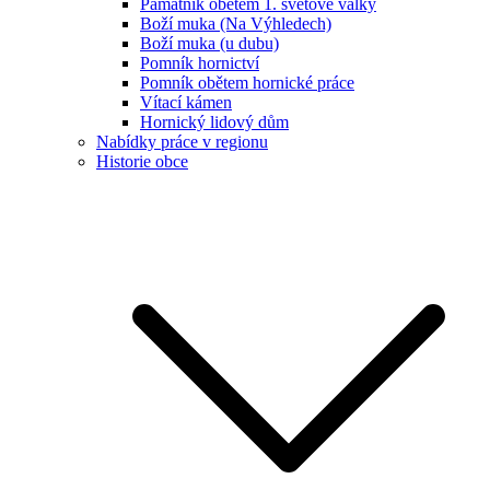
Památník obětem 1. světové války
Boží muka (Na Výhledech)
Boží muka (u dubu)
Pomník hornictví
Pomník obětem hornické práce
Vítací kámen
Hornický lidový dům
Nabídky práce v regionu
Historie obce