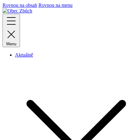
Rovnou na obsah
Rovnou na menu
Menu
Aktuálně