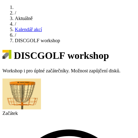
/
Aktuálně
/
Kalendář akcí
/
DISCGOLF workshop
DISCGOLF workshop
Workshop i pro úplné začátečníky. Možnost zapůjčení disků.
Začátek