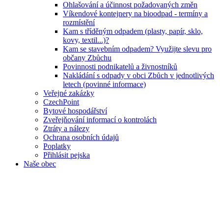
Ohlašování a účinnost požadovaných změn
Víkendové kontejnery na bioodpad - termíny a
rozmístění
Kam s tříděným odpadem (plasty, papír, sklo,
kovy, textil...)?
Kam se stavebním odpadem? Využijte slevu pro
občany Zbůchu
Povinnosti podnikatelů a živnostníků
Nakládání s odpady v obci Zbůch v jednotlivých
letech (povinné informace)
Veřejné zakázky
CzechPoint
Bytové hospodářství
Zveřejňování informací o kontrolách
Ztráty a nálezy
Ochrana osobních údajů
Poplatky
Přihlásit pejska
Naše obec