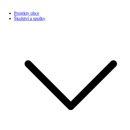
Projekty obce
Školství a spolky