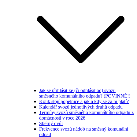
Jak se přihlásit ke (či odhlásit od) svozu
směsného komunálního odpadu? (POVINNÉ!)
Kolik stojí popelnice a jak a kdy se za ni platí?
Kalendář svozů jednotlivých druhů odpadu
Termíny svozů směsného komunálního odpadu z
domácností v roce 2026
Sběrný dvůr
Frekvence svozů nádob na směsný komunální
odpad