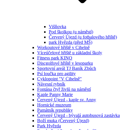
Višňovka
Pod školkou (u náměstí)
Červený Újezd (u fotbalového hřiště)
park Hvězda (před MŠ)
Workoutové hřiště v Cihelně
Víceúčelové hřiště u základní školy
Fitness park KINO
Discgolfové hřiště v lesoparku
Sportovní areál TJ Baník Zbůch
Psí loučka pro agility
Cyklopoint "V Cihelně"
Návesní rybník
Fontána čtyř živlů na náměstí
Kaple Panny Marie
Červený Újezd - kaple sv. Anny
Hornické muzeum
Památník republiky
Červený Újezd - bývalá autobusová zastávka
Boží muka (Červený Újezd)
Park Hvězda