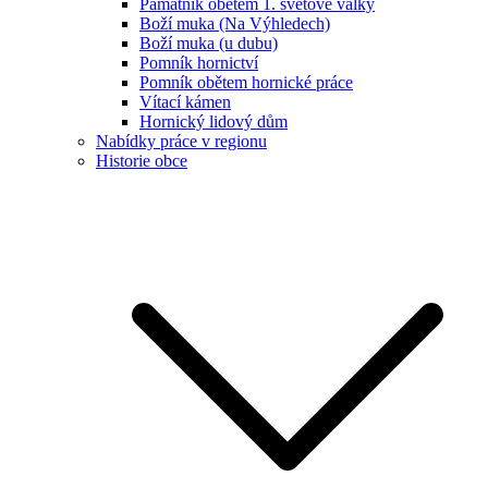
Památník obětem 1. světové války
Boží muka (Na Výhledech)
Boží muka (u dubu)
Pomník hornictví
Pomník obětem hornické práce
Vítací kámen
Hornický lidový dům
Nabídky práce v regionu
Historie obce