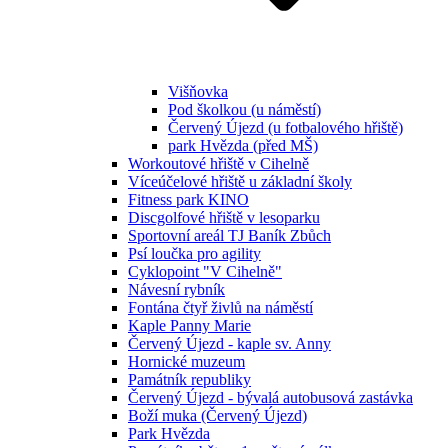
Višňovka
Pod školkou (u náměstí)
Červený Újezd (u fotbalového hřiště)
park Hvězda (před MŠ)
Workoutové hřiště v Cihelně
Víceúčelové hřiště u základní školy
Fitness park KINO
Discgolfové hřiště v lesoparku
Sportovní areál TJ Baník Zbůch
Psí loučka pro agility
Cyklopoint "V Cihelně"
Návesní rybník
Fontána čtyř živlů na náměstí
Kaple Panny Marie
Červený Újezd - kaple sv. Anny
Hornické muzeum
Památník republiky
Červený Újezd - bývalá autobusová zastávka
Boží muka (Červený Újezd)
Park Hvězda