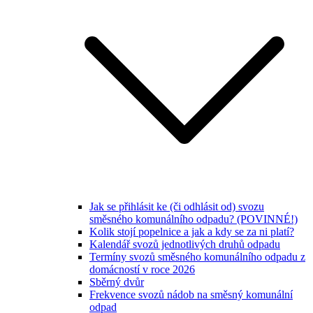
Jak se přihlásit ke (či odhlásit od) svozu
směsného komunálního odpadu? (POVINNÉ!)
Kolik stojí popelnice a jak a kdy se za ni platí?
Kalendář svozů jednotlivých druhů odpadu
Termíny svozů směsného komunálního odpadu z
domácností v roce 2026
Sběrný dvůr
Frekvence svozů nádob na směsný komunální
odpad