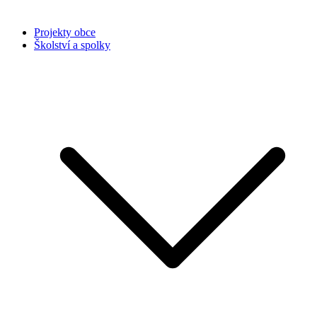
Projekty obce
Školství a spolky