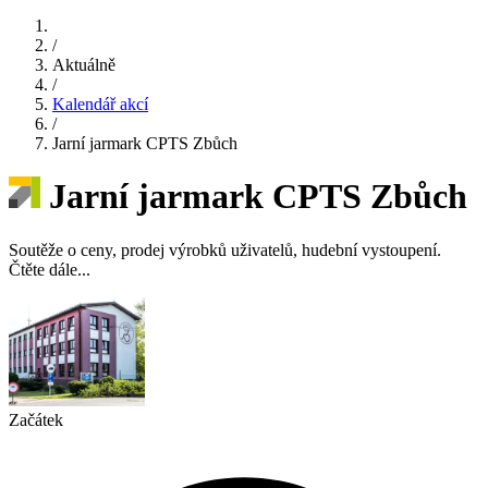
/
Aktuálně
/
Kalendář akcí
/
Jarní jarmark CPTS Zbůch
Jarní jarmark CPTS Zbůch
Soutěže o ceny, prodej výrobků uživatelů, hudební vystoupení.
Čtěte dále...
Začátek