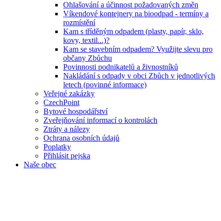
Ohlašování a účinnost požadovaných změn
Víkendové kontejnery na bioodpad - termíny a
rozmístění
Kam s tříděným odpadem (plasty, papír, sklo,
kovy, textil...)?
Kam se stavebním odpadem? Využijte slevu pro
občany Zbůchu
Povinnosti podnikatelů a živnostníků
Nakládání s odpady v obci Zbůch v jednotlivých
letech (povinné informace)
Veřejné zakázky
CzechPoint
Bytové hospodářství
Zveřejňování informací o kontrolách
Ztráty a nálezy
Ochrana osobních údajů
Poplatky
Přihlásit pejska
Naše obec