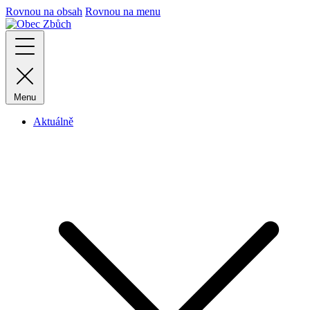
Rovnou na obsah
Rovnou na menu
Menu
Aktuálně