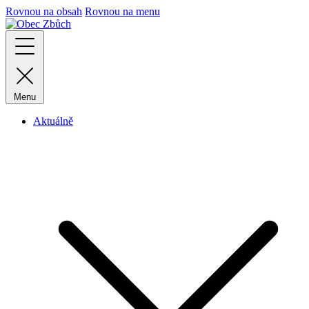
Rovnou na obsah
Rovnou na menu
Menu
Aktuálně