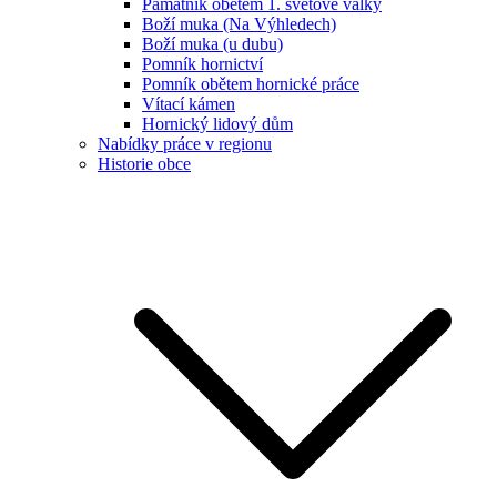
Památník obětem 1. světové války
Boží muka (Na Výhledech)
Boží muka (u dubu)
Pomník hornictví
Pomník obětem hornické práce
Vítací kámen
Hornický lidový dům
Nabídky práce v regionu
Historie obce