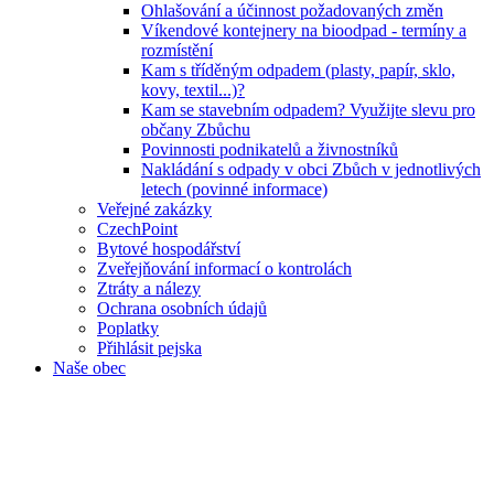
Ohlašování a účinnost požadovaných změn
Víkendové kontejnery na bioodpad - termíny a
rozmístění
Kam s tříděným odpadem (plasty, papír, sklo,
kovy, textil...)?
Kam se stavebním odpadem? Využijte slevu pro
občany Zbůchu
Povinnosti podnikatelů a živnostníků
Nakládání s odpady v obci Zbůch v jednotlivých
letech (povinné informace)
Veřejné zakázky
CzechPoint
Bytové hospodářství
Zveřejňování informací o kontrolách
Ztráty a nálezy
Ochrana osobních údajů
Poplatky
Přihlásit pejska
Naše obec