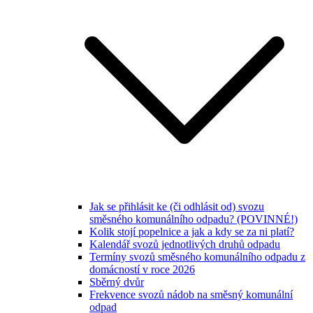
Jak se přihlásit ke (či odhlásit od) svozu
směsného komunálního odpadu? (POVINNÉ!)
Kolik stojí popelnice a jak a kdy se za ni platí?
Kalendář svozů jednotlivých druhů odpadu
Termíny svozů směsného komunálního odpadu z
domácností v roce 2026
Sběrný dvůr
Frekvence svozů nádob na směsný komunální
odpad