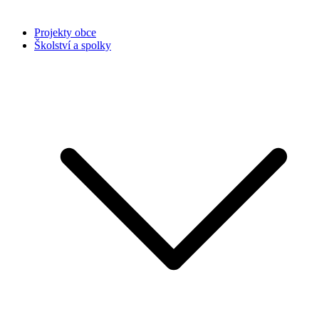
Projekty obce
Školství a spolky