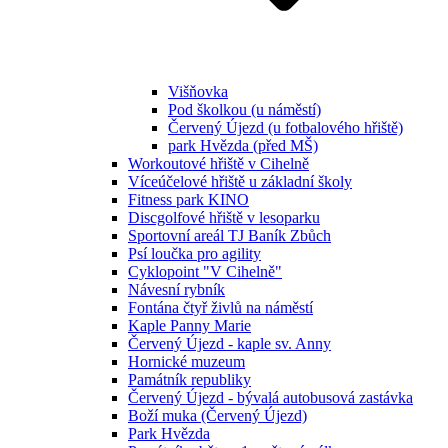
Višňovka
Pod školkou (u náměstí)
Červený Újezd (u fotbalového hřiště)
park Hvězda (před MŠ)
Workoutové hřiště v Cihelně
Víceúčelové hřiště u základní školy
Fitness park KINO
Discgolfové hřiště v lesoparku
Sportovní areál TJ Baník Zbůch
Psí loučka pro agility
Cyklopoint "V Cihelně"
Návesní rybník
Fontána čtyř živlů na náměstí
Kaple Panny Marie
Červený Újezd - kaple sv. Anny
Hornické muzeum
Památník republiky
Červený Újezd - bývalá autobusová zastávka
Boží muka (Červený Újezd)
Park Hvězda