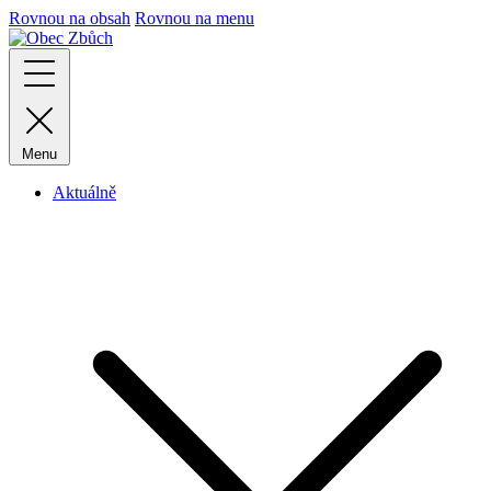
Rovnou na obsah
Rovnou na menu
Menu
Aktuálně