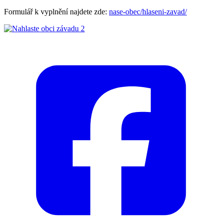
Formulář k vyplnění najdete zde:
nase-obec/hlaseni-zavad/