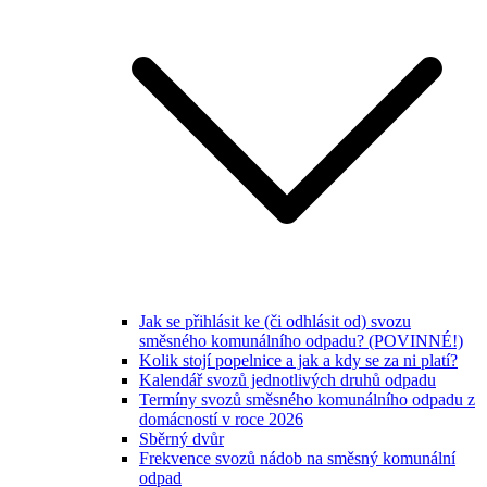
Jak se přihlásit ke (či odhlásit od) svozu
směsného komunálního odpadu? (POVINNÉ!)
Kolik stojí popelnice a jak a kdy se za ni platí?
Kalendář svozů jednotlivých druhů odpadu
Termíny svozů směsného komunálního odpadu z
domácností v roce 2026
Sběrný dvůr
Frekvence svozů nádob na směsný komunální
odpad