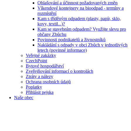
Ohlašování a účinnost požadovaných změn
Víkendové kontejnery na bioodpad - termíny a
rozmístění
Kam s tříděným odpadem (plasty, papír, sklo,
kovy, textil...)?
Kam se stavebním odpadem? Využijte slevu pro
občany Zbůchu
Povinnosti podnikatelů a živnostníků
Nakládání s odpady v obci Zbůch v jednotlivých
letech (povinné informace)
Veřejné zakázky
CzechPoint
Bytové hospodářství
Zveřejňování informací o kontrolách
Ztráty a nálezy
Ochrana osobních údajů
Poplatky
Přihlásit pejska
Naše obec