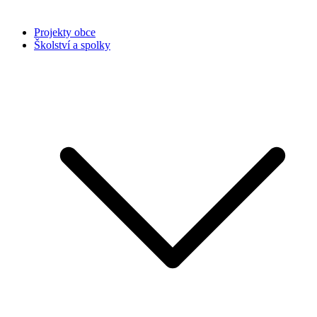
Projekty obce
Školství a spolky