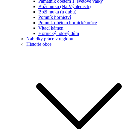
Památník obětem 1. světové války
Boží muka (Na Výhledech)
Boží muka (u dubu)
Pomník hornictví
Pomník obětem hornické práce
Vítací kámen
Hornický lidový dům
Nabídky práce v regionu
Historie obce