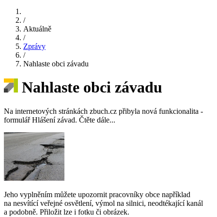
/
Aktuálně
/
Zprávy
/
Nahlaste obci závadu
Nahlaste obci závadu
Na internetových stránkách zbuch.cz přibyla nová funkcionalita -
formulář Hlášení závad. Čtěte dále...
Jeho vyplněním můžete upozornit pracovníky obce například
na nesvítící veřejné osvětlení, výmol na silnici, neodtékající kanál
a podobně. Přiložit lze i fotku či obrázek.