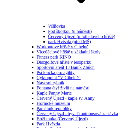
Višňovka
Pod školkou (u náměstí)
Červený Újezd (u fotbalového hřiště)
park Hvězda (před MŠ)
Workoutové hřiště v Cihelně
Víceúčelové hřiště u základní školy
Fitness park KINO
Discgolfové hřiště v lesoparku
Sportovní areál TJ Baník Zbůch
Psí loučka pro agility
Cyklopoint "V Cihelně"
Návesní rybník
Fontána čtyř živlů na náměstí
Kaple Panny Marie
Červený Újezd - kaple sv. Anny
Hornické muzeum
Památník republiky
Červený Újezd - bývalá autobusová zastávka
Boží muka (Červený Újezd)
Park Hvězda