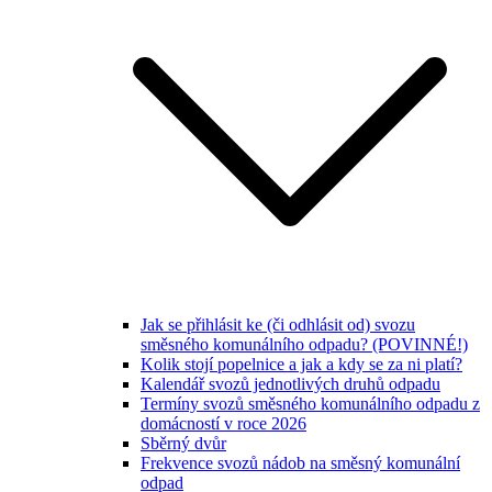
Jak se přihlásit ke (či odhlásit od) svozu
směsného komunálního odpadu? (POVINNÉ!)
Kolik stojí popelnice a jak a kdy se za ni platí?
Kalendář svozů jednotlivých druhů odpadu
Termíny svozů směsného komunálního odpadu z
domácností v roce 2026
Sběrný dvůr
Frekvence svozů nádob na směsný komunální
odpad