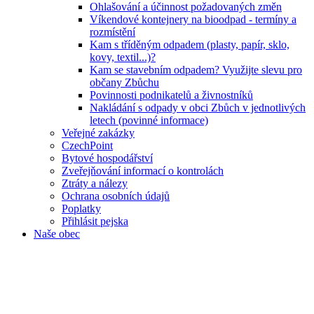
Ohlašování a účinnost požadovaných změn
Víkendové kontejnery na bioodpad - termíny a
rozmístění
Kam s tříděným odpadem (plasty, papír, sklo,
kovy, textil...)?
Kam se stavebním odpadem? Využijte slevu pro
občany Zbůchu
Povinnosti podnikatelů a živnostníků
Nakládání s odpady v obci Zbůch v jednotlivých
letech (povinné informace)
Veřejné zakázky
CzechPoint
Bytové hospodářství
Zveřejňování informací o kontrolách
Ztráty a nálezy
Ochrana osobních údajů
Poplatky
Přihlásit pejska
Naše obec