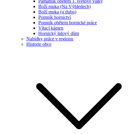
Památník obětem 1. světové války
Boží muka (Na Výhledech)
Boží muka (u dubu)
Pomník hornictví
Pomník obětem hornické práce
Vítací kámen
Hornický lidový dům
Nabídky práce v regionu
Historie obce