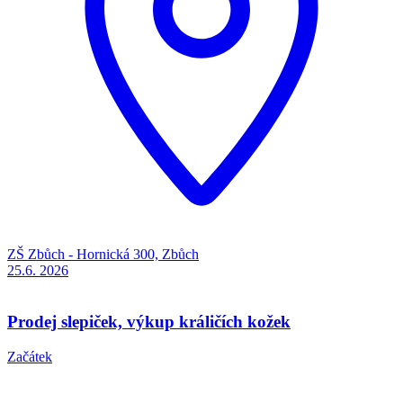
ZŠ Zbůch - Hornická 300, Zbůch
25.6.
2026
Prodej slepiček, výkup králičích kožek
Začátek