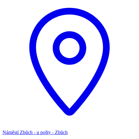
Náměstí Zbůch - u pošty - Zbůch