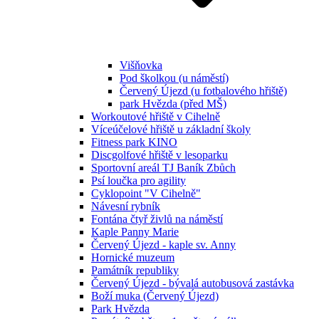
Višňovka
Pod školkou (u náměstí)
Červený Újezd (u fotbalového hřiště)
park Hvězda (před MŠ)
Workoutové hřiště v Cihelně
Víceúčelové hřiště u základní školy
Fitness park KINO
Discgolfové hřiště v lesoparku
Sportovní areál TJ Baník Zbůch
Psí loučka pro agility
Cyklopoint "V Cihelně"
Návesní rybník
Fontána čtyř živlů na náměstí
Kaple Panny Marie
Červený Újezd - kaple sv. Anny
Hornické muzeum
Památník republiky
Červený Újezd - bývalá autobusová zastávka
Boží muka (Červený Újezd)
Park Hvězda