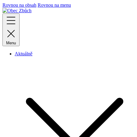
Rovnou na obsah
Rovnou na menu
Menu
Aktuálně