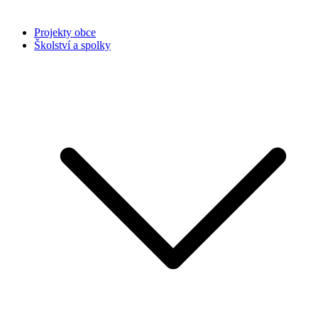
Projekty obce
Školství a spolky