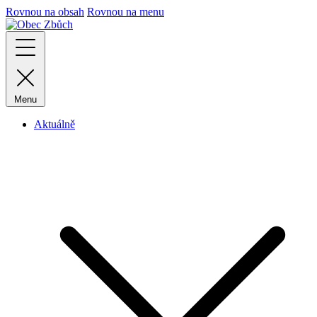
Rovnou na obsah
Rovnou na menu
Menu
Aktuálně