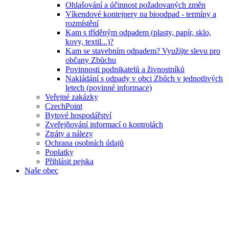
Ohlašování a účinnost požadovaných změn
Víkendové kontejnery na bioodpad - termíny a
rozmístění
Kam s tříděným odpadem (plasty, papír, sklo,
kovy, textil...)?
Kam se stavebním odpadem? Využijte slevu pro
občany Zbůchu
Povinnosti podnikatelů a živnostníků
Nakládání s odpady v obci Zbůch v jednotlivých
letech (povinné informace)
Veřejné zakázky
CzechPoint
Bytové hospodářství
Zveřejňování informací o kontrolách
Ztráty a nálezy
Ochrana osobních údajů
Poplatky
Přihlásit pejska
Naše obec