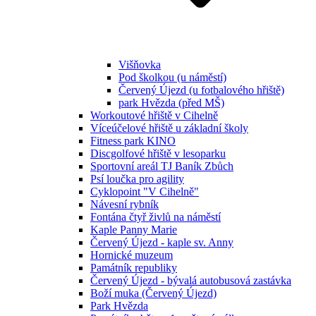
Višňovka
Pod školkou (u náměstí)
Červený Újezd (u fotbalového hřiště)
park Hvězda (před MŠ)
Workoutové hřiště v Cihelně
Víceúčelové hřiště u základní školy
Fitness park KINO
Discgolfové hřiště v lesoparku
Sportovní areál TJ Baník Zbůch
Psí loučka pro agility
Cyklopoint "V Cihelně"
Návesní rybník
Fontána čtyř živlů na náměstí
Kaple Panny Marie
Červený Újezd - kaple sv. Anny
Hornické muzeum
Památník republiky
Červený Újezd - bývalá autobusová zastávka
Boží muka (Červený Újezd)
Park Hvězda