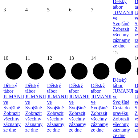
Dětský
D
tábor
t
3
4
5
6
7
JUMANJI
J
ve
v
Svojšíně
S
Zobrazit
Z
všechny
v
záznamy
z
ze dne
z
15
10
11
12
13
14
1
Dětský
Dětský
Dětský
Dětský
Dětský
Dětský
tábor
D
tábor
tábor
tábor
tábor
tábor
JUMANJI
t
JUMANJI
JUMANJI
JUMANJI
JUMANJI
JUMANJI
ve
J
ve
ve
ve
ve
ve
Svojšíně
v
Svojšíně
Svojšíně
Svojšíně
Svojšíně
Svojšíně
Cesta do
S
Zobrazit
Zobrazit
Zobrazit
Zobrazit
Zobrazit
pravěku
Z
všechny
všechny
všechny
všechny
všechny
Zobrazit
v
záznamy
záznamy
záznamy
záznamy
záznamy
všechny
z
ze dne
ze dne
ze dne
ze dne
ze dne
záznamy
z
ze dne