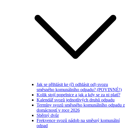
Jak se přihlásit ke (či odhlásit od) svozu
směsného komunálního odpadu? (POVINNÉ!)
Kolik stojí popelnice a jak a kdy se za ni platí?
Kalendář svozů jednotlivých druhů odpadu
Termíny svozů směsného komunálního odpadu z
domácností v roce 2026
Sběrný dvůr
Frekvence svozů nádob na směsný komunální
odpad