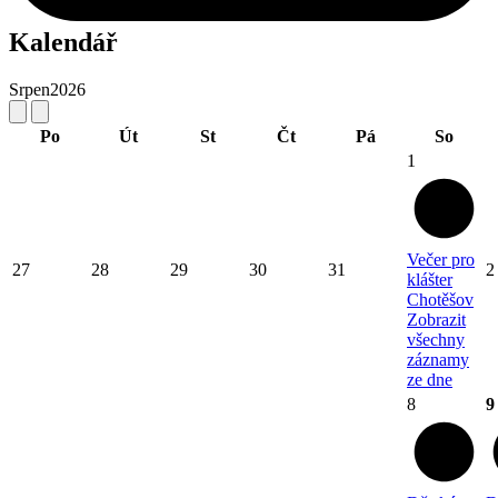
Kalendář
Srpen
2026
Po
Út
St
Čt
Pá
So
1
Večer pro
27
28
29
30
31
2
klášter
Chotěšov
Zobrazit
všechny
záznamy
ze dne
8
9