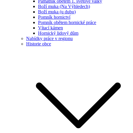
Památník obětem 1. světové války
Boží muka (Na Výhledech)
Boží muka (u dubu)
Pomník hornictví
Pomník obětem hornické práce
Vítací kámen
Hornický lidový dům
Nabídky práce v regionu
Historie obce