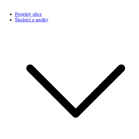
Projekty obce
Školství a spolky