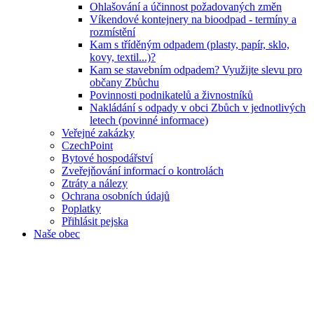
Ohlašování a účinnost požadovaných změn
Víkendové kontejnery na bioodpad - termíny a
rozmístění
Kam s tříděným odpadem (plasty, papír, sklo,
kovy, textil...)?
Kam se stavebním odpadem? Využijte slevu pro
občany Zbůchu
Povinnosti podnikatelů a živnostníků
Nakládání s odpady v obci Zbůch v jednotlivých
letech (povinné informace)
Veřejné zakázky
CzechPoint
Bytové hospodářství
Zveřejňování informací o kontrolách
Ztráty a nálezy
Ochrana osobních údajů
Poplatky
Přihlásit pejska
Naše obec