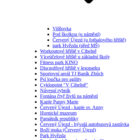
Višňovka
Pod školkou (u náměstí)
Červený Újezd (u fotbalového hřiště)
park Hvězda (před MŠ)
Workoutové hřiště v Cihelně
Víceúčelové hřiště u základní školy
Fitness park KINO
Discgolfové hřiště v lesoparku
Sportovní areál TJ Baník Zbůch
Psí loučka pro agility
Cyklopoint "V Cihelně"
Návesní rybník
Fontána čtyř živlů na náměstí
Kaple Panny Marie
Červený Újezd - kaple sv. Anny
Hornické muzeum
Památník republiky
Červený Újezd - bývalá autobusová zastávka
Boží muka (Červený Újezd)
Park Hvězda