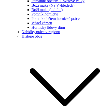
Památník obětem 1. světové války
Boží muka (Na Výhledech)
Boží muka (u dubu)
Pomník hornictví
Pomník obětem hornické práce
Vítací kámen
Hornický lidový dům
Nabídky práce v regionu
Historie obce