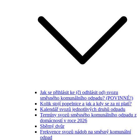
Jak se přihlásit ke (či odhlásit od) svozu
směsného komunálního odpadu? (POVINNÉ!)
Kolik stojí popelnice a jak a kdy se za ni platí?
Kalendář svozů jednotlivých druhů odpadu
Termíny svozů směsného komunálního odpadu z
domácností v roce 2026
Sběrný dvůr
Frekvence svozů nádob na směsný komunální
odpad