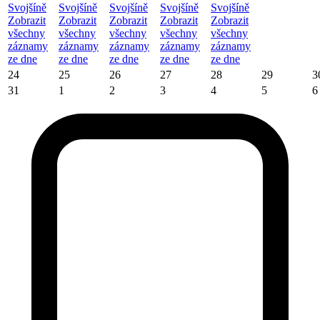
Svojšíně
Svojšíně
Svojšíně
Svojšíně
Svojšíně
Zobrazit
Zobrazit
Zobrazit
Zobrazit
Zobrazit
všechny
všechny
všechny
všechny
všechny
záznamy
záznamy
záznamy
záznamy
záznamy
ze dne
ze dne
ze dne
ze dne
ze dne
24
25
26
27
28
29
3
31
1
2
3
4
5
6