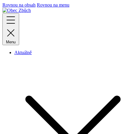
Rovnou na obsah
Rovnou na menu
Menu
Aktuálně