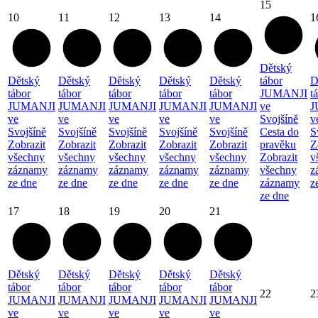
15
10
11
12
13
14
1
Dětský
Dětský
Dětský
Dětský
Dětský
Dětský
tábor
D
tábor
tábor
tábor
tábor
tábor
JUMANJI
t
JUMANJI
JUMANJI
JUMANJI
JUMANJI
JUMANJI
ve
J
ve
ve
ve
ve
ve
Svojšíně
v
Svojšíně
Svojšíně
Svojšíně
Svojšíně
Svojšíně
Cesta do
S
Zobrazit
Zobrazit
Zobrazit
Zobrazit
Zobrazit
pravěku
Z
všechny
všechny
všechny
všechny
všechny
Zobrazit
v
záznamy
záznamy
záznamy
záznamy
záznamy
všechny
z
ze dne
ze dne
ze dne
ze dne
ze dne
záznamy
z
ze dne
17
18
19
20
21
Dětský
Dětský
Dětský
Dětský
Dětský
tábor
tábor
tábor
tábor
tábor
22
2
JUMANJI
JUMANJI
JUMANJI
JUMANJI
JUMANJI
ve
ve
ve
ve
ve