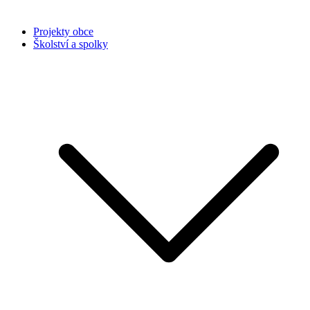
Projekty obce
Školství a spolky