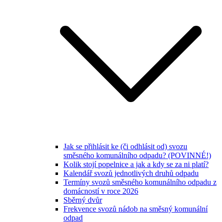
Jak se přihlásit ke (či odhlásit od) svozu
směsného komunálního odpadu? (POVINNÉ!)
Kolik stojí popelnice a jak a kdy se za ni platí?
Kalendář svozů jednotlivých druhů odpadu
Termíny svozů směsného komunálního odpadu z
domácností v roce 2026
Sběrný dvůr
Frekvence svozů nádob na směsný komunální
odpad