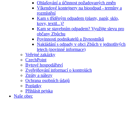
Ohlašování a účinnost požadovaných změn
Víkendové kontejnery na bioodpad - termíny a
rozmístění
Kam s tříděným odpadem (plasty, papír, sklo,
kovy, textil...)?
Kam se stavebním odpadem? Využijte slevu pro
občany Zbůchu
Povinnosti podnikatelů a živnostníků
Nakládání s odpady v obci Zbůch v jednotlivých
letech (povinné informace)
Veřejné zakázky
CzechPoint
Bytové hospodářství
Zveřejňování informací o kontrolách
Ztráty a nálezy
Ochrana osobních údajů
Poplatky
Přihlásit pejska
Naše obec