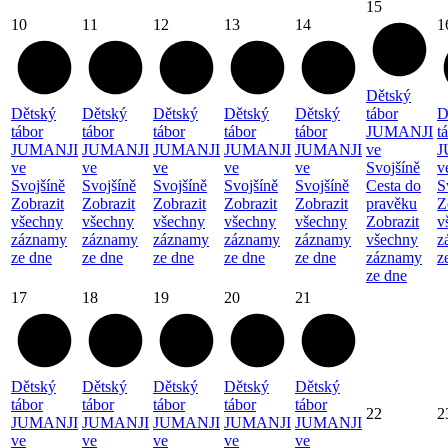
15
10
11
12
13
14
1
Dětský
Dětský
Dětský
Dětský
Dětský
Dětský
tábor
D
tábor
tábor
tábor
tábor
tábor
JUMANJI
t
JUMANJI
JUMANJI
JUMANJI
JUMANJI
JUMANJI
ve
J
ve
ve
ve
ve
ve
Svojšíně
v
Svojšíně
Svojšíně
Svojšíně
Svojšíně
Svojšíně
Cesta do
S
Zobrazit
Zobrazit
Zobrazit
Zobrazit
Zobrazit
pravěku
Z
všechny
všechny
všechny
všechny
všechny
Zobrazit
v
záznamy
záznamy
záznamy
záznamy
záznamy
všechny
z
ze dne
ze dne
ze dne
ze dne
ze dne
záznamy
z
ze dne
17
18
19
20
21
Dětský
Dětský
Dětský
Dětský
Dětský
tábor
tábor
tábor
tábor
tábor
22
2
JUMANJI
JUMANJI
JUMANJI
JUMANJI
JUMANJI
ve
ve
ve
ve
ve