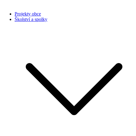
Projekty obce
Školství a spolky