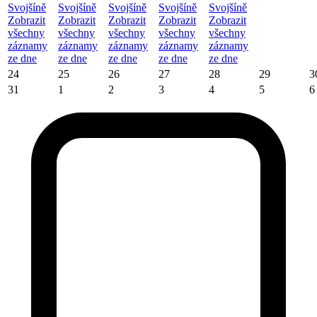
Svojšíně
Svojšíně
Svojšíně
Svojšíně
Svojšíně
Zobrazit
Zobrazit
Zobrazit
Zobrazit
Zobrazit
všechny
všechny
všechny
všechny
všechny
záznamy
záznamy
záznamy
záznamy
záznamy
ze dne
ze dne
ze dne
ze dne
ze dne
24
25
26
27
28
29
3
31
1
2
3
4
5
6