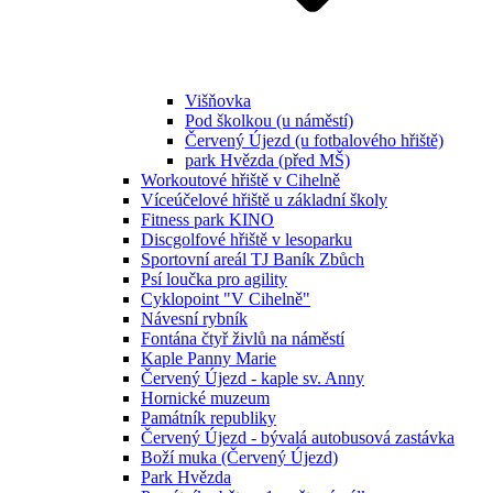
Višňovka
Pod školkou (u náměstí)
Červený Újezd (u fotbalového hřiště)
park Hvězda (před MŠ)
Workoutové hřiště v Cihelně
Víceúčelové hřiště u základní školy
Fitness park KINO
Discgolfové hřiště v lesoparku
Sportovní areál TJ Baník Zbůch
Psí loučka pro agility
Cyklopoint "V Cihelně"
Návesní rybník
Fontána čtyř živlů na náměstí
Kaple Panny Marie
Červený Újezd - kaple sv. Anny
Hornické muzeum
Památník republiky
Červený Újezd - bývalá autobusová zastávka
Boží muka (Červený Újezd)
Park Hvězda