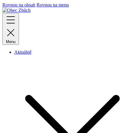
Rovnou na obsah
Rovnou na menu
Menu
Aktuálně