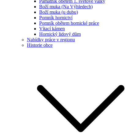
Památník obětem 1. světové války
Boží muka (Na Výhledech)
Boží muka (u dubu)
Pomník hornictví
Pomník obětem hornické práce
Vítací kámen
Hornický lidový dům
Nabídky práce v regionu
Historie obce