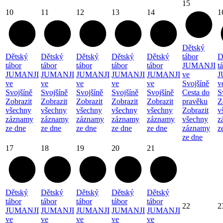
15
10
11
12
13
14
1
Dětský
Dětský
Dětský
Dětský
Dětský
Dětský
tábor
D
tábor
tábor
tábor
tábor
tábor
JUMANJI
t
JUMANJI
JUMANJI
JUMANJI
JUMANJI
JUMANJI
ve
J
ve
ve
ve
ve
ve
Svojšíně
v
Svojšíně
Svojšíně
Svojšíně
Svojšíně
Svojšíně
Cesta do
S
Zobrazit
Zobrazit
Zobrazit
Zobrazit
Zobrazit
pravěku
Z
všechny
všechny
všechny
všechny
všechny
Zobrazit
v
záznamy
záznamy
záznamy
záznamy
záznamy
všechny
z
ze dne
ze dne
ze dne
ze dne
ze dne
záznamy
z
ze dne
17
18
19
20
21
Dětský
Dětský
Dětský
Dětský
Dětský
tábor
tábor
tábor
tábor
tábor
22
2
JUMANJI
JUMANJI
JUMANJI
JUMANJI
JUMANJI
ve
ve
ve
ve
ve