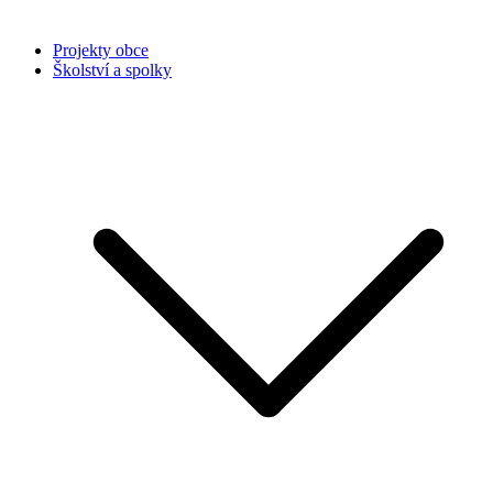
Projekty obce
Školství a spolky