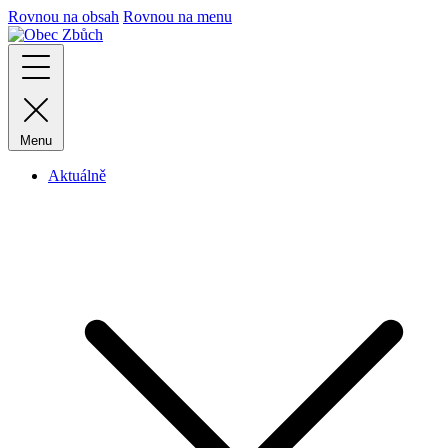
Rovnou na obsah
Rovnou na menu
Menu
Aktuálně