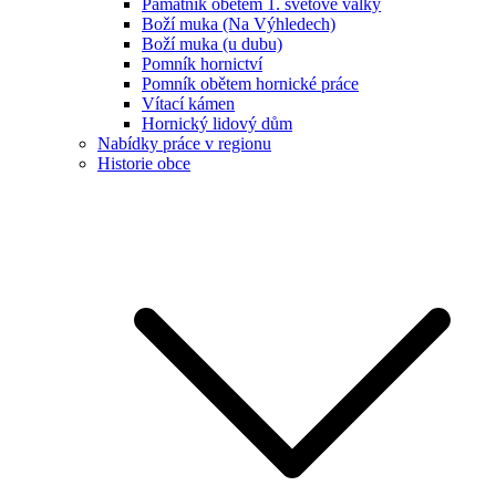
Památník obětem 1. světové války
Boží muka (Na Výhledech)
Boží muka (u dubu)
Pomník hornictví
Pomník obětem hornické práce
Vítací kámen
Hornický lidový dům
Nabídky práce v regionu
Historie obce