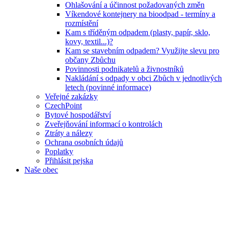
Ohlašování a účinnost požadovaných změn
Víkendové kontejnery na bioodpad - termíny a
rozmístění
Kam s tříděným odpadem (plasty, papír, sklo,
kovy, textil...)?
Kam se stavebním odpadem? Využijte slevu pro
občany Zbůchu
Povinnosti podnikatelů a živnostníků
Nakládání s odpady v obci Zbůch v jednotlivých
letech (povinné informace)
Veřejné zakázky
CzechPoint
Bytové hospodářství
Zveřejňování informací o kontrolách
Ztráty a nálezy
Ochrana osobních údajů
Poplatky
Přihlásit pejska
Naše obec