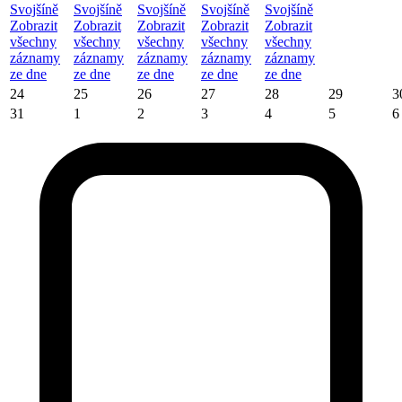
Svojšíně
Svojšíně
Svojšíně
Svojšíně
Svojšíně
Zobrazit
Zobrazit
Zobrazit
Zobrazit
Zobrazit
všechny
všechny
všechny
všechny
všechny
záznamy
záznamy
záznamy
záznamy
záznamy
ze dne
ze dne
ze dne
ze dne
ze dne
24
25
26
27
28
29
3
31
1
2
3
4
5
6