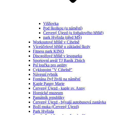
Višňovka
Pod školkou (u náměstí)
Červený Újezd (u fotbalového hřiště)
park Hvězda (před MŠ)
Workoutové hřiště v Cihelně
Víceúčelové hřiště u základní školy
Fitness park KINO
Discgolfové hřiště v lesoparku
Sportovní areál TJ Baník Zbůch
Psí loučka pro agility
Cyklopoint "V Cihelně"
Návesní rybník
Fontána čtyř živlů na náměstí
Kaple Panny Marie
Červený Újezd - kaple sv. Anny
Hornické muzeum
Památník republiky
Červený Újezd - bývalá autobusová zastávka
Boží muka (Červený Újezd)
Park Hvězda