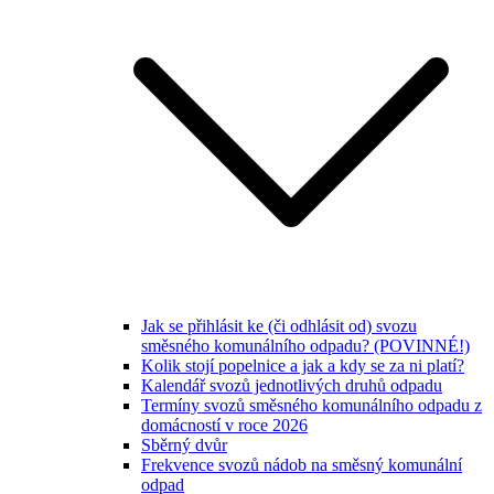
Jak se přihlásit ke (či odhlásit od) svozu
směsného komunálního odpadu? (POVINNÉ!)
Kolik stojí popelnice a jak a kdy se za ni platí?
Kalendář svozů jednotlivých druhů odpadu
Termíny svozů směsného komunálního odpadu z
domácností v roce 2026
Sběrný dvůr
Frekvence svozů nádob na směsný komunální
odpad