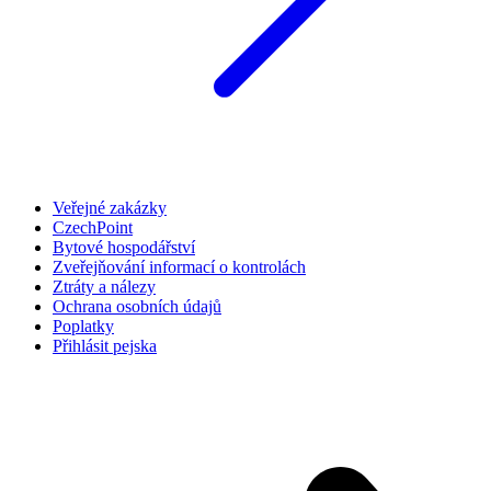
Veřejné zakázky
CzechPoint
Bytové hospodářství
Zveřejňování informací o kontrolách
Ztráty a nálezy
Ochrana osobních údajů
Poplatky
Přihlásit pejska