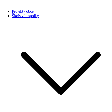
Projekty obce
Školství a spolky