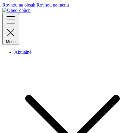
Rovnou na obsah
Rovnou na menu
Menu
Aktuálně