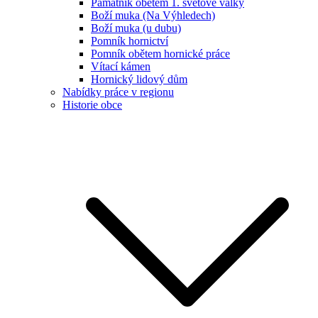
Památník obětem 1. světové války
Boží muka (Na Výhledech)
Boží muka (u dubu)
Pomník hornictví
Pomník obětem hornické práce
Vítací kámen
Hornický lidový dům
Nabídky práce v regionu
Historie obce