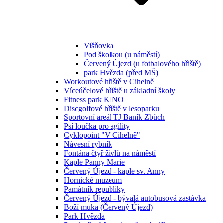
Višňovka
Pod školkou (u náměstí)
Červený Újezd (u fotbalového hřiště)
park Hvězda (před MŠ)
Workoutové hřiště v Cihelně
Víceúčelové hřiště u základní školy
Fitness park KINO
Discgolfové hřiště v lesoparku
Sportovní areál TJ Baník Zbůch
Psí loučka pro agility
Cyklopoint "V Cihelně"
Návesní rybník
Fontána čtyř živlů na náměstí
Kaple Panny Marie
Červený Újezd - kaple sv. Anny
Hornické muzeum
Památník republiky
Červený Újezd - bývalá autobusová zastávka
Boží muka (Červený Újezd)
Park Hvězda