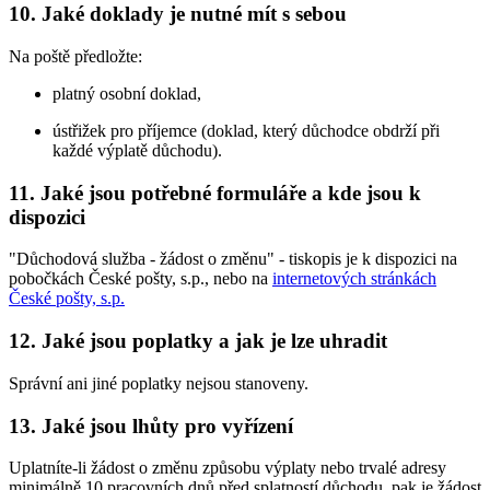
10. Jaké doklady je nutné mít s sebou
Na poště předložte:
platný osobní doklad,
ústřižek pro příjemce (doklad, který důchodce obdrží při
každé výplatě důchodu).
11. Jaké jsou potřebné formuláře a kde jsou k
dispozici
"Důchodová služba - žádost o změnu" - tiskopis je k dispozici na
pobočkách České pošty, s.p., nebo na
internetových stránkách
České pošty, s.p.
12. Jaké jsou poplatky a jak je lze uhradit
Správní ani jiné poplatky nejsou stanoveny.
13. Jaké jsou lhůty pro vyřízení
Uplatníte-li žádost o změnu způsobu výplaty nebo trvalé adresy
minimálně 10 pracovních dnů před splatností důchodu, pak je žádost