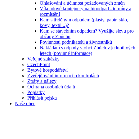
Ohlašování a účinnost požadovaných změn
Víkendové kontejnery na bioodpad - termíny a
rozmístění
Kam s tříděným odpadem (plasty, papír, sklo,
kovy, textil...)?
Kam se stavebním odpadem? Využijte slevu pro
občany Zbůchu
Povinnosti podnikatelů a živnostníků
Nakládání s odpady v obci Zbůch v jednotlivých
letech (povinné informace)
Veřejné zakázky
CzechPoint
Bytové hospodářství
Zveřejňování informací o kontrolách
Ztráty a nálezy
Ochrana osobních údajů
Poplatky
Přihlásit pejska
Naše obec