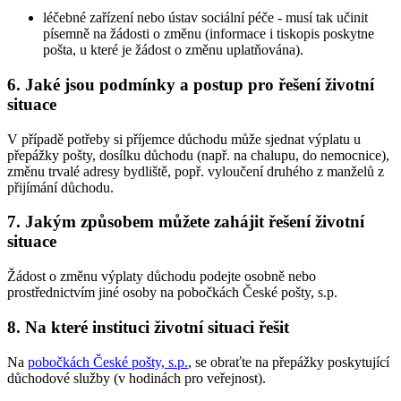
léčebné zařízení nebo ústav sociální péče - musí tak učinit
písemně na žádosti o změnu (informace i tiskopis poskytne
pošta, u které je žádost o změnu uplatňována).
6. Jaké jsou podmínky a postup pro řešení životní
situace
V případě potřeby si příjemce důchodu může sjednat výplatu u
přepážky pošty, dosílku důchodu (např. na chalupu, do nemocnice),
změnu trvalé adresy bydliště, popř. vyloučení druhého z manželů z
přijímání důchodu.
7. Jakým způsobem můžete zahájit řešení životní
situace
Žádost o změnu výplaty důchodu podejte osobně nebo
prostřednictvím jiné osoby na pobočkách České pošty, s.p.
8. Na které instituci životní situaci řešit
Na
pobočkách České pošty, s.p.
, se obraťte na přepážky poskytující
důchodové služby (v hodinách pro veřejnost).