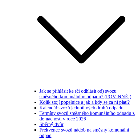
Jak se přihlásit ke (či odhlásit od) svozu
směsného komunálního odpadu? (POVINNÉ!)
Kolik stojí popelnice a jak a kdy se za ni platí?
Kalendář svozů jednotlivých druhů odpadu
Termíny svozů směsného komunálního odpadu z
domácností v roce 2026
Sběrný dvůr
Frekvence svozů nádob na směsný komunální
odpad