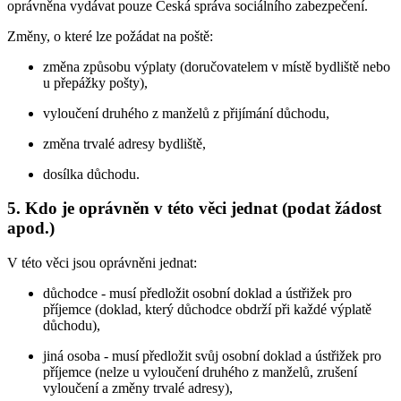
oprávněna vydávat pouze Česká správa sociálního zabezpečení.
Změny, o které lze požádat na poště:
změna způsobu výplaty (doručovatelem v místě bydliště nebo
u přepážky pošty),
vyloučení druhého z manželů z přijímání důchodu,
změna trvalé adresy bydliště,
dosílka důchodu.
5. Kdo je oprávněn v této věci jednat (podat žádost
apod.)
V této věci jsou oprávněni jednat:
důchodce - musí předložit osobní doklad a ústřižek pro
příjemce (doklad, který důchodce obdrží při každé výplatě
důchodu),
jiná osoba - musí předložit svůj osobní doklad a ústřižek pro
příjemce (nelze u vyloučení druhého z manželů, zrušení
vyloučení a změny trvalé adresy),