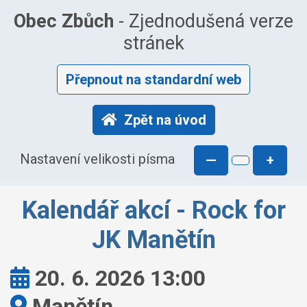
Obec Zbůch
- Zjednodušená verze
stránek
Přepnout na standardní web
Zpět na úvod
Nastavení velikosti písma
—
+
Kalendář akcí - Rock for
JK Manětín
Kdy:
20. 6. 2026 13:00
Kde:
Manětín