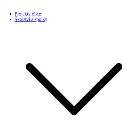
Projekty obce
Školství a spolky