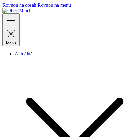
Rovnou na obsah
Rovnou na menu
Menu
Aktuálně