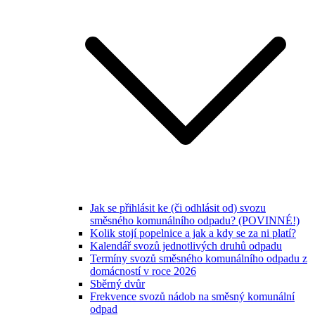
Jak se přihlásit ke (či odhlásit od) svozu
směsného komunálního odpadu? (POVINNÉ!)
Kolik stojí popelnice a jak a kdy se za ni platí?
Kalendář svozů jednotlivých druhů odpadu
Termíny svozů směsného komunálního odpadu z
domácností v roce 2026
Sběrný dvůr
Frekvence svozů nádob na směsný komunální
odpad