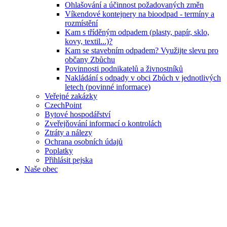
Ohlašování a účinnost požadovaných změn
Víkendové kontejnery na bioodpad - termíny a
rozmístění
Kam s tříděným odpadem (plasty, papír, sklo,
kovy, textil...)?
Kam se stavebním odpadem? Využijte slevu pro
občany Zbůchu
Povinnosti podnikatelů a živnostníků
Nakládání s odpady v obci Zbůch v jednotlivých
letech (povinné informace)
Veřejné zakázky
CzechPoint
Bytové hospodářství
Zveřejňování informací o kontrolách
Ztráty a nálezy
Ochrana osobních údajů
Poplatky
Přihlásit pejska
Naše obec