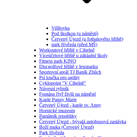
Višňovka
Pod školkou (u náměstí)
Červený Újezd (u fotbalového hřiště)
park Hvězda (před MŠ)
Workoutové hřiště v Cihelně
Víceúčelové hřiště u základní školy
Fitness park KINO
Discgolfové hřiště v lesoparku
Sportovní areál TJ Baník Zbůch
Psí loučka pro agility
Cyklopoint "V Cihelně"
Návesní rybník
Fontána čtyř živlů na náměstí
Kaple Panny Marie
Červený Újezd - kaple sv. Anny
Hornické muzeum
Památník republiky
Červený Újezd - bývalá autobusová zastávka
Boží muka (Červený Újezd)
Park Hvězda