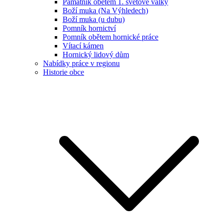
Památník obětem 1. světové války
Boží muka (Na Výhledech)
Boží muka (u dubu)
Pomník hornictví
Pomník obětem hornické práce
Vítací kámen
Hornický lidový dům
Nabídky práce v regionu
Historie obce