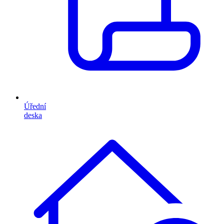
Úřední
deska