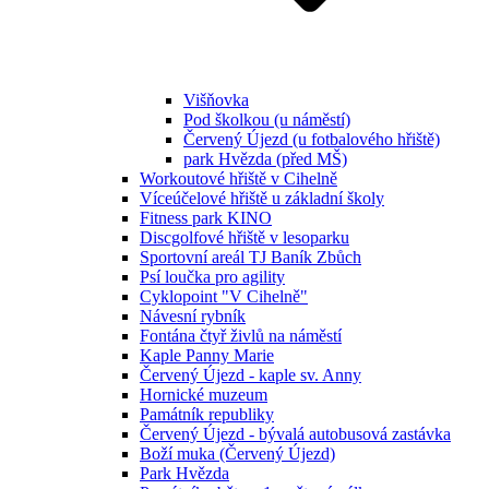
Višňovka
Pod školkou (u náměstí)
Červený Újezd (u fotbalového hřiště)
park Hvězda (před MŠ)
Workoutové hřiště v Cihelně
Víceúčelové hřiště u základní školy
Fitness park KINO
Discgolfové hřiště v lesoparku
Sportovní areál TJ Baník Zbůch
Psí loučka pro agility
Cyklopoint "V Cihelně"
Návesní rybník
Fontána čtyř živlů na náměstí
Kaple Panny Marie
Červený Újezd - kaple sv. Anny
Hornické muzeum
Památník republiky
Červený Újezd - bývalá autobusová zastávka
Boží muka (Červený Újezd)
Park Hvězda