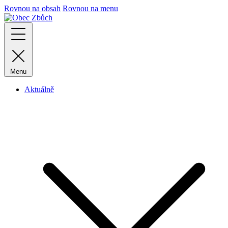
Rovnou na obsah
Rovnou na menu
Menu
Aktuálně