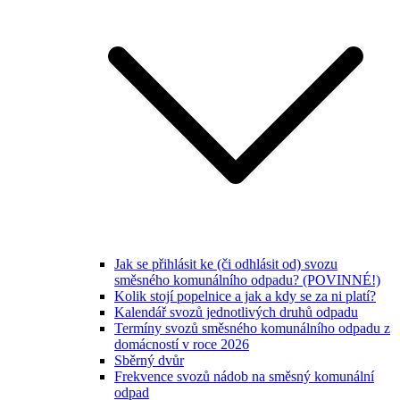
Jak se přihlásit ke (či odhlásit od) svozu
směsného komunálního odpadu? (POVINNÉ!)
Kolik stojí popelnice a jak a kdy se za ni platí?
Kalendář svozů jednotlivých druhů odpadu
Termíny svozů směsného komunálního odpadu z
domácností v roce 2026
Sběrný dvůr
Frekvence svozů nádob na směsný komunální
odpad