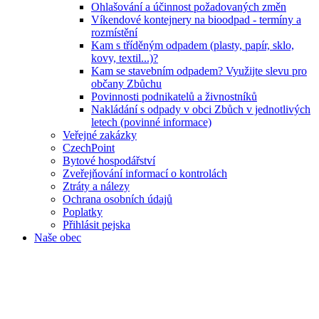
Ohlašování a účinnost požadovaných změn
Víkendové kontejnery na bioodpad - termíny a
rozmístění
Kam s tříděným odpadem (plasty, papír, sklo,
kovy, textil...)?
Kam se stavebním odpadem? Využijte slevu pro
občany Zbůchu
Povinnosti podnikatelů a živnostníků
Nakládání s odpady v obci Zbůch v jednotlivých
letech (povinné informace)
Veřejné zakázky
CzechPoint
Bytové hospodářství
Zveřejňování informací o kontrolách
Ztráty a nálezy
Ochrana osobních údajů
Poplatky
Přihlásit pejska
Naše obec