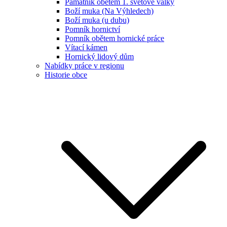
Památník obětem 1. světové války
Boží muka (Na Výhledech)
Boží muka (u dubu)
Pomník hornictví
Pomník obětem hornické práce
Vítací kámen
Hornický lidový dům
Nabídky práce v regionu
Historie obce