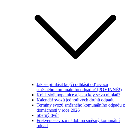
Jak se přihlásit ke (či odhlásit od) svozu
směsného komunálního odpadu? (POVINNÉ!)
Kolik stojí popelnice a jak a kdy se za ni platí?
Kalendář svozů jednotlivých druhů odpadu
Termíny svozů směsného komunálního odpadu z
domácností v roce 2026
Sběrný dvůr
Frekvence svozů nádob na směsný komunální
odpad