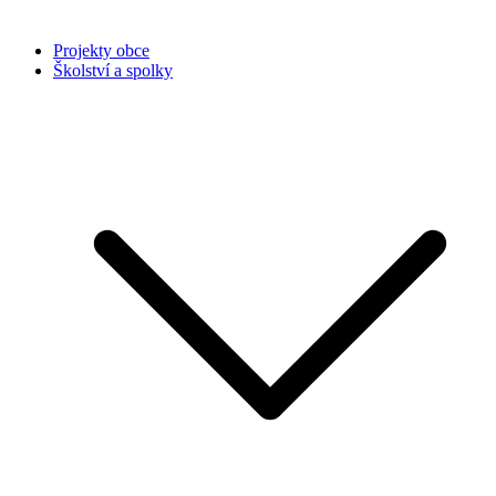
Projekty obce
Školství a spolky