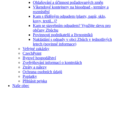
Ohlašování a účinnost požadovaných změn
Víkendové kontejnery na bioodpad - termíny a
rozmístění
Kam s tříděným odpadem (plasty, papír, sklo,
kovy, textil...)?
Kam se stavebním odpadem? Využijte slevu pro
občany Zbůchu
Povinnosti podnikatelů a živnostníků
Nakládání s odpady v obci Zbůch v jednotlivých
letech (povinné informace)
Veřejné zakázky
CzechPoint
Bytové hospodářství
Zveřejňování informací o kontrolách
Ztráty a nálezy
Ochrana osobních údajů
Poplatky
Přihlásit pejska
Naše obec