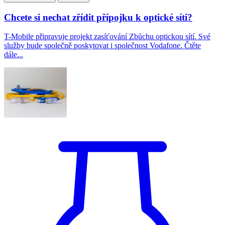
Chcete si nechat zřídit přípojku k optické síti?
T-Mobile připravuje projekt zasíťování Zbůchu optickou sítí. Své
služby bude společně poskytovat i společnost Vodafone. Čtěte
dále...