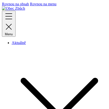
Rovnou na obsah
Rovnou na menu
Menu
Aktuálně