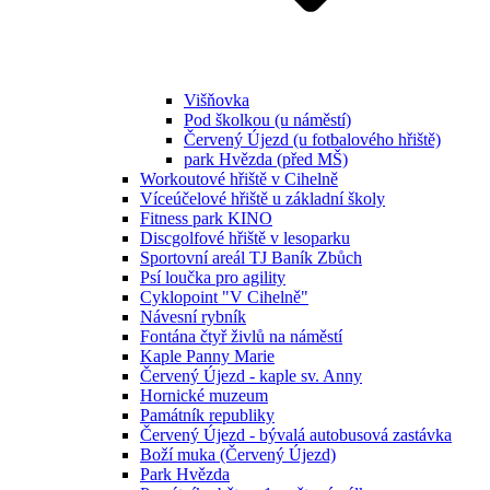
Višňovka
Pod školkou (u náměstí)
Červený Újezd (u fotbalového hřiště)
park Hvězda (před MŠ)
Workoutové hřiště v Cihelně
Víceúčelové hřiště u základní školy
Fitness park KINO
Discgolfové hřiště v lesoparku
Sportovní areál TJ Baník Zbůch
Psí loučka pro agility
Cyklopoint "V Cihelně"
Návesní rybník
Fontána čtyř živlů na náměstí
Kaple Panny Marie
Červený Újezd - kaple sv. Anny
Hornické muzeum
Památník republiky
Červený Újezd - bývalá autobusová zastávka
Boží muka (Červený Újezd)
Park Hvězda