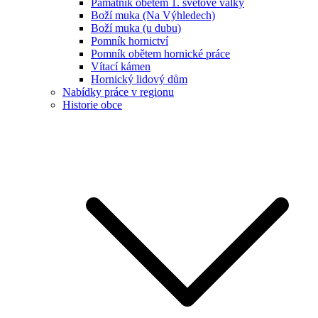
Památník obětem 1. světové války
Boží muka (Na Výhledech)
Boží muka (u dubu)
Pomník hornictví
Pomník obětem hornické práce
Vítací kámen
Hornický lidový dům
Nabídky práce v regionu
Historie obce