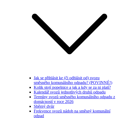
Jak se přihlásit ke (či odhlásit od) svozu
směsného komunálního odpadu? (POVINNÉ!)
Kolik stojí popelnice a jak a kdy se za ni platí?
Kalendář svozů jednotlivých druhů odpadu
Termíny svozů směsného komunálního odpadu z
domácností v roce 2026
Sběrný dvůr
Frekvence svozů nádob na směsný komunální
odpad