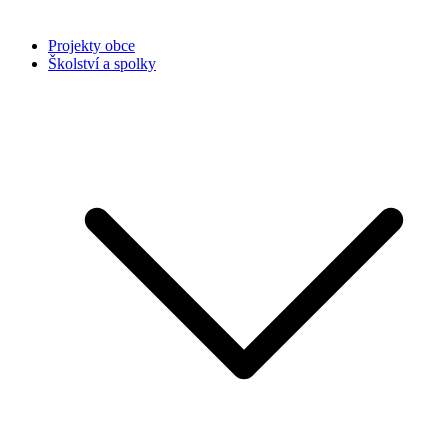
Projekty obce
Školství a spolky