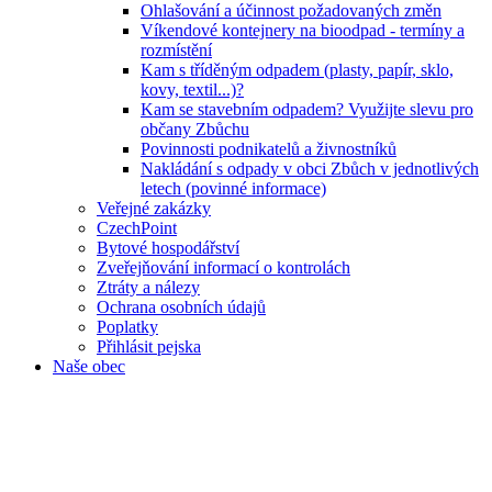
Ohlašování a účinnost požadovaných změn
Víkendové kontejnery na bioodpad - termíny a
rozmístění
Kam s tříděným odpadem (plasty, papír, sklo,
kovy, textil...)?
Kam se stavebním odpadem? Využijte slevu pro
občany Zbůchu
Povinnosti podnikatelů a živnostníků
Nakládání s odpady v obci Zbůch v jednotlivých
letech (povinné informace)
Veřejné zakázky
CzechPoint
Bytové hospodářství
Zveřejňování informací o kontrolách
Ztráty a nálezy
Ochrana osobních údajů
Poplatky
Přihlásit pejska
Naše obec