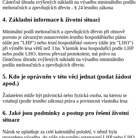
Částečná úhrada zvýšených nákladů na výsadbu minimálního podílu
melioračních a zpevňujících dřevin - § 24 lesního zákona
4. Základní informace k životní situaci
Minimální podíl melioračních a zpevňujících dřevin při obnově
porostu je závazným ustanovením lesního hospodářského plánu
(dále jen "LHP") nebo lesní hospodářské osnovy (dále jen "LHO")
při výměře lesa větší než 3 ha. Vlastník lesa hospodařící podle LHP
nebo podle LHO, kterou převzal protokolem, má právo na
částečnou úhradu zvýšených nákladů na výsadbu minimálního
podílu melioračních a zpevňujících dřevin.
5. Kdo je oprávněn v této věci jednat (podat žádost
apod.)
Žadatelem může být právnická nebo fyzická osoba, na kterou se
vztahují (podle lesního zákona) práva a povinnosti vlastníka lesa.
6. Jaké jsou podmínky a postup pro řešení životní
situace
Nárok se uplatňuje za celé kalendářní pololetí, v němž byla
provedena výsadba, do výše závazného ustanovení LHP nebo LHO