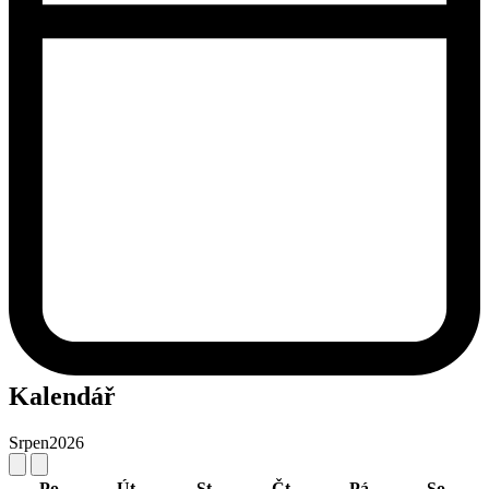
Kalendář
Srpen
2026
Po
Út
St
Čt
Pá
So