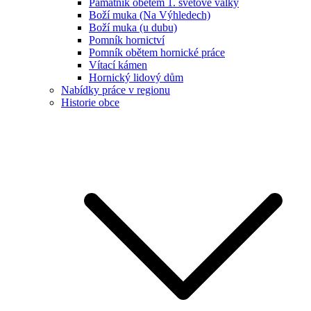
Památník obětem 1. světové války
Boží muka (Na Výhledech)
Boží muka (u dubu)
Pomník hornictví
Pomník obětem hornické práce
Vítací kámen
Hornický lidový dům
Nabídky práce v regionu
Historie obce