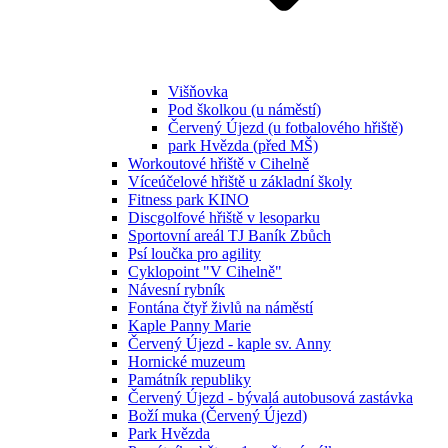
Višňovka
Pod školkou (u náměstí)
Červený Újezd (u fotbalového hřiště)
park Hvězda (před MŠ)
Workoutové hřiště v Cihelně
Víceúčelové hřiště u základní školy
Fitness park KINO
Discgolfové hřiště v lesoparku
Sportovní areál TJ Baník Zbůch
Psí loučka pro agility
Cyklopoint "V Cihelně"
Návesní rybník
Fontána čtyř živlů na náměstí
Kaple Panny Marie
Červený Újezd - kaple sv. Anny
Hornické muzeum
Památník republiky
Červený Újezd - bývalá autobusová zastávka
Boží muka (Červený Újezd)
Park Hvězda