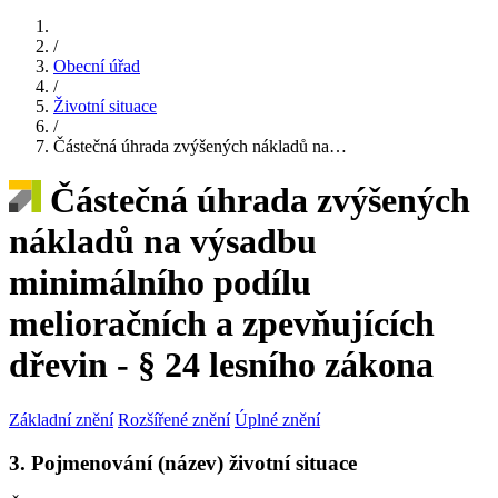
/
Obecní úřad
/
Životní situace
/
Částečná úhrada zvýšených nákladů na…
Částečná úhrada zvýšených
nákladů na výsadbu
minimálního podílu
melioračních a zpevňujících
dřevin - § 24 lesního zákona
Základní znění
Rozšířené znění
Úplné znění
3. Pojmenování (název) životní situace