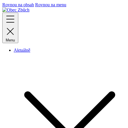
Rovnou na obsah
Rovnou na menu
Menu
Aktuálně