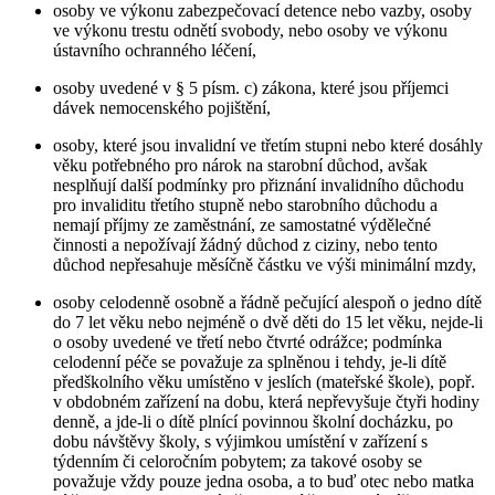
osoby ve výkonu zabezpečovací detence nebo vazby, osoby
ve výkonu trestu odnětí svobody, nebo osoby ve výkonu
ústavního ochranného léčení,
osoby uvedené v § 5 písm. c) zákona, které jsou příjemci
dávek nemocenského pojištění,
osoby, které jsou invalidní ve třetím stupni nebo které dosáhly
věku potřebného pro nárok na starobní důchod, avšak
nesplňují další podmínky pro přiznání invalidního důchodu
pro invaliditu třetího stupně nebo starobního důchodu a
nemají příjmy ze zaměstnání, ze samostatné výdělečné
činnosti a nepožívají žádný důchod z ciziny, nebo tento
důchod nepřesahuje měsíčně částku ve výši minimální mzdy,
osoby celodenně osobně a řádně pečující alespoň o jedno dítě
do 7 let věku nebo nejméně o dvě děti do 15 let věku, nejde-li
o osoby uvedené ve třetí nebo čtvrté odrážce; podmínka
celodenní péče se považuje za splněnou i tehdy, je-li dítě
předškolního věku umístěno v jeslích (mateřské škole), popř.
v obdobném zařízení na dobu, která nepřevyšuje čtyři hodiny
denně, a jde-li o dítě plnící povinnou školní docházku, po
dobu návštěvy školy, s výjimkou umístění v zařízení s
týdenním či celoročním pobytem; za takové osoby se
považuje vždy pouze jedna osoba, a to buď otec nebo matka