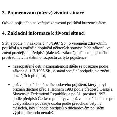
3. Pojmenování (název) životní situace
Odvod pojistného na veřejné zdravotní pojištění hrazené státem
4. Základní informace k životní situaci
Stát je podle § 7 zákona č. 48/1997 Sb., o veřejném zdravotním
pojištění a o změně a doplnění některých souvisejících zákonů, ve
znění pozdějších předpisů (dále též "zákon"), plátcem pojistného
prostřednictvím státního rozpočtu za tyto pojištěnce:
nezaopatřené děti; nezaopatřenost dítěte se posuzuje podle
zákona č. 117/1995 Sb., o státní sociální podpoře, ve znění
pozdějších předpisů,
poživatele důchodů z důchodového pojištění, kterým byl
přiznán důchod před 1. lednem 1993 podle předpisů České a
Slovenské Federativní Republiky a po 31. prosinci 1992
podle předpisů České republiky; za poživatele důchodu se pro
účely zákona považuje osoba podle předchozí věty i v
měsících, kdy jí podle předpisů o důchodovém pojištění
výplata důchodu nenáleží,