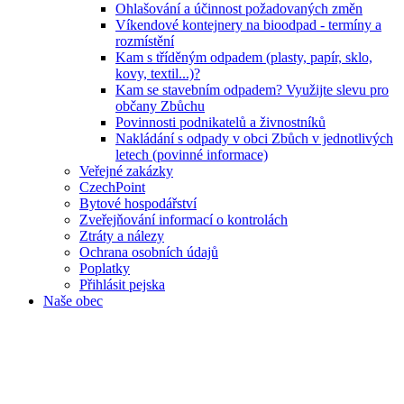
Ohlašování a účinnost požadovaných změn
Víkendové kontejnery na bioodpad - termíny a
rozmístění
Kam s tříděným odpadem (plasty, papír, sklo,
kovy, textil...)?
Kam se stavebním odpadem? Využijte slevu pro
občany Zbůchu
Povinnosti podnikatelů a živnostníků
Nakládání s odpady v obci Zbůch v jednotlivých
letech (povinné informace)
Veřejné zakázky
CzechPoint
Bytové hospodářství
Zveřejňování informací o kontrolách
Ztráty a nálezy
Ochrana osobních údajů
Poplatky
Přihlásit pejska
Naše obec