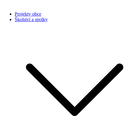
Projekty obce
Školství a spolky