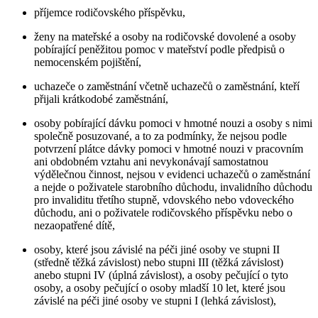
příjemce rodičovského příspěvku,
ženy na mateřské a osoby na rodičovské dovolené a osoby
pobírající peněžitou pomoc v mateřství podle předpisů o
nemocenském pojištění,
uchazeče o zaměstnání včetně uchazečů o zaměstnání, kteří
přijali krátkodobé zaměstnání,
osoby pobírající dávku pomoci v hmotné nouzi a osoby s nimi
společně posuzované, a to za podmínky, že nejsou podle
potvrzení plátce dávky pomoci v hmotné nouzi v pracovním
ani obdobném vztahu ani nevykonávají samostatnou
výdělečnou činnost, nejsou v evidenci uchazečů o zaměstnání
a nejde o poživatele starobního důchodu, invalidního důchodu
pro invaliditu třetího stupně, vdovského nebo vdoveckého
důchodu, ani o poživatele rodičovského příspěvku nebo o
nezaopatřené dítě,
osoby, které jsou závislé na péči jiné osoby ve stupni II
(středně těžká závislost) nebo stupni III (těžká závislost)
anebo stupni IV (úplná závislost), a osoby pečující o tyto
osoby, a osoby pečující o osoby mladší 10 let, které jsou
závislé na péči jiné osoby ve stupni I (lehká závislost),