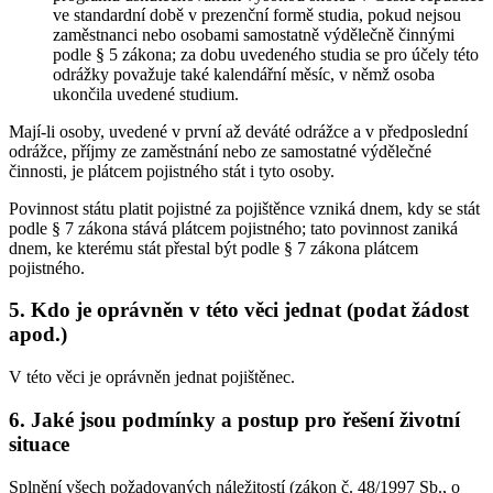
ve standardní době v prezenční formě studia, pokud nejsou
zaměstnanci nebo osobami samostatně výdělečně činnými
podle § 5 zákona; za dobu uvedeného studia se pro účely této
odrážky považuje také kalendářní měsíc, v němž osoba
ukončila uvedené studium.
Mají-li osoby, uvedené v první až deváté odrážce a v předposlední
odrážce, příjmy ze zaměstnání nebo ze samostatné výdělečné
činnosti, je plátcem pojistného stát i tyto osoby.
Povinnost státu platit pojistné za pojištěnce vzniká dnem, kdy se stát
podle § 7 zákona stává plátcem pojistného; tato povinnost zaniká
dnem, ke kterému stát přestal být podle § 7 zákona plátcem
pojistného.
5. Kdo je oprávněn v této věci jednat (podat žádost
apod.)
V této věci je oprávněn jednat pojištěnec.
6. Jaké jsou podmínky a postup pro řešení životní
situace
Splnění všech požadovaných náležitostí (zákon č. 48/1997 Sb., o