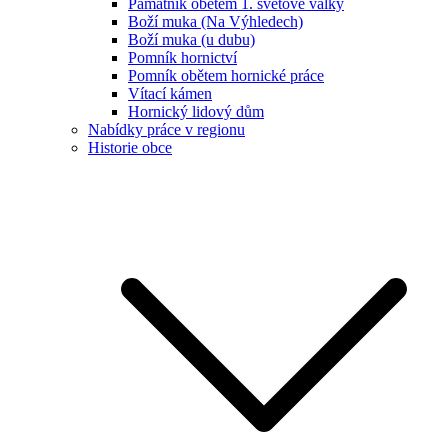
Památník obětem 1. světové války
Boží muka (Na Výhledech)
Boží muka (u dubu)
Pomník hornictví
Pomník obětem hornické práce
Vítací kámen
Hornický lidový dům
Nabídky práce v regionu
Historie obce