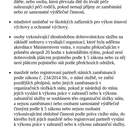
dítěte, nebo osoba, která převzala dítě do trvalé péče
nahrazující péči rodičů, pokud nemají příjmy ze zaměstnání
nebo ze samostatné výdělečné činnosti,
mladistvé umístěné ve školských zařízeních pro výkon ústavní
výchovy a ochranné výchovy,
osoby vykonávající dlouhodobou dobrovolnickou službu na
základě smlouvy s vysílající organizací, které byla udělena
akreditace Ministerstvem vnitra, v rozsahu překračujícím v
průměru alespoň 20 hodin v kalendářním týdnu, pokud není
dobrovolník plátcem pojistného podle § 5 zákona nebo za něj
není plátcem pojistného stát podle předchozích odrážek,
manželé nebo registrovaní partneři státních zaměstnanců
podle zákona č. 234/2014 Sb., o státní službě, ve znění
pozdějších předpisů, nebo jiných zaměstnanců v
organizačních složkách státu, pokud je následují do místa
jejich vyslání k výkonu práce v zahraničí nebo k výkonu
zahraniční služby se souhlasem této organizační složky státu,
a nejsou zaměstnanci nebo osobami samostatně výdělečně
činnými podle § 5 zákona nebo nejsou osobami
vykonávajícími obdobné činnosti podle práva cizího státu, do
kterého byli jejich manželé nebo registrovaní partneři vysláni
k výkonu práce v zahraničí nebo k výkonu zahraniční služby,