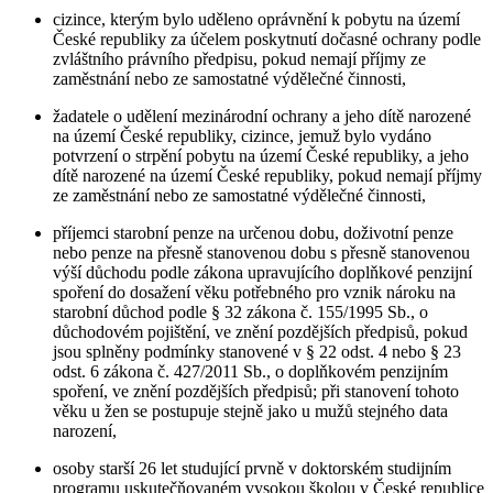
cizince, kterým bylo uděleno oprávnění k pobytu na území
České republiky za účelem poskytnutí dočasné ochrany podle
zvláštního právního předpisu, pokud nemají příjmy ze
zaměstnání nebo ze samostatné výdělečné činnosti,
žadatele o udělení mezinárodní ochrany a jeho dítě narozené
na území České republiky, cizince, jemuž bylo vydáno
potvrzení o strpění pobytu na území České republiky, a jeho
dítě narozené na území České republiky, pokud nemají příjmy
ze zaměstnání nebo ze samostatné výdělečné činnosti,
příjemci starobní penze na určenou dobu, doživotní penze
nebo penze na přesně stanovenou dobu s přesně stanovenou
výší důchodu podle zákona upravujícího doplňkové penzijní
spoření do dosažení věku potřebného pro vznik nároku na
starobní důchod podle § 32 zákona č. 155/1995 Sb., o
důchodovém pojištění, ve znění pozdějších předpisů, pokud
jsou splněny podmínky stanovené v § 22 odst. 4 nebo § 23
odst. 6 zákona č. 427/2011 Sb., o doplňkovém penzijním
spoření, ve znění pozdějších předpisů; při stanovení tohoto
věku u žen se postupuje stejně jako u mužů stejného data
narození,
osoby starší 26 let studující prvně v doktorském studijním
programu uskutečňovaném vysokou školou v České republice