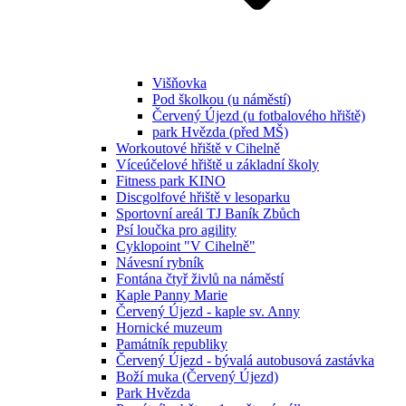
Višňovka
Pod školkou (u náměstí)
Červený Újezd (u fotbalového hřiště)
park Hvězda (před MŠ)
Workoutové hřiště v Cihelně
Víceúčelové hřiště u základní školy
Fitness park KINO
Discgolfové hřiště v lesoparku
Sportovní areál TJ Baník Zbůch
Psí loučka pro agility
Cyklopoint "V Cihelně"
Návesní rybník
Fontána čtyř živlů na náměstí
Kaple Panny Marie
Červený Újezd - kaple sv. Anny
Hornické muzeum
Památník republiky
Červený Újezd - bývalá autobusová zastávka
Boží muka (Červený Újezd)
Park Hvězda