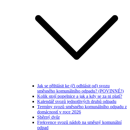
Jak se přihlásit ke (či odhlásit od) svozu
směsného komunálního odpadu? (POVINNÉ!)
Kolik stojí popelnice a jak a kdy se za ni platí?
Kalendář svozů jednotlivých druhů odpadu
Termíny svozů směsného komunálního odpadu z
domácností v roce 2026
Sběrný dvůr
Frekvence svozů nádob na směsný komunální
odpad