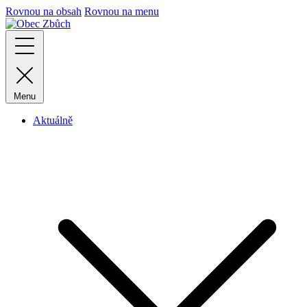
Rovnou na obsah
Rovnou na menu
Menu
Aktuálně