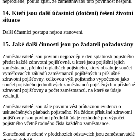
neprodleně, pokud zjistí, že zaměstnavatel tuto povinnost nesplnil.
14. Kteří jsou další účastníci (dotčení) řešení životní
situace
Další účastníci postupu nejsou stanoveni.
15. Jaké další činnosti jsou po žadateli požadovány
Zaměstnavatelé jsou povinni nejpozději v den splatnosti pojistného
předat každé zdravotní pojišťovně, u které jsou pojištěni jejich
zaměstnanci, přehled o platbách pojistného, který obsahuje součet
vyměřovacích základů zaměstnanců pojištěných u příslušné
zdravotní pojišťovny, celkovou výši pojistného vypočtenou jako
součet pojistného jednotlivých zaměstnanců pojištěných u příslušné
zdravotní pojišťovny a počet zaměstnanců, na které se údaje
vztahují.
Zaměstnavatelé jsou dále povinni vést průkaznou evidenci o
uskutečněných platbách pojistného. Na žádost příslušné zdravotní
pojišťovny jsou povinni předložit údaje rozhodné pro výpočet
pojistného včetně rodného čísla každého zaměstnance.
Skutečnosti uvedené v předchozích odstavcích jsou zaměstnavatelé
povinni doložit.