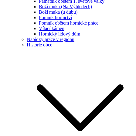
Památník obětem 1. světové války
Boží muka (Na Výhledech)
Boží muka (u dubu)
Pomník hornictví
Pomník obětem hornické práce
Vítací kámen
Hornický lidový dům
Nabídky práce v regionu
Historie obce