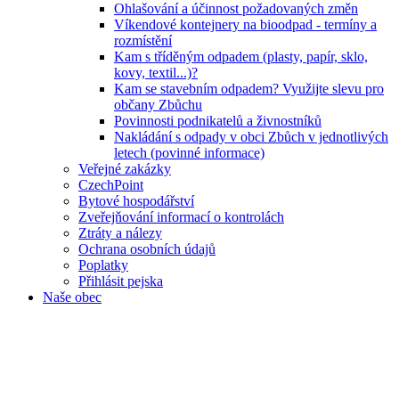
Ohlašování a účinnost požadovaných změn
Víkendové kontejnery na bioodpad - termíny a
rozmístění
Kam s tříděným odpadem (plasty, papír, sklo,
kovy, textil...)?
Kam se stavebním odpadem? Využijte slevu pro
občany Zbůchu
Povinnosti podnikatelů a živnostníků
Nakládání s odpady v obci Zbůch v jednotlivých
letech (povinné informace)
Veřejné zakázky
CzechPoint
Bytové hospodářství
Zveřejňování informací o kontrolách
Ztráty a nálezy
Ochrana osobních údajů
Poplatky
Přihlásit pejska
Naše obec