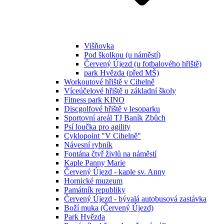
Višňovka
Pod školkou (u náměstí)
Červený Újezd (u fotbalového hřiště)
park Hvězda (před MŠ)
Workoutové hřiště v Cihelně
Víceúčelové hřiště u základní školy
Fitness park KINO
Discgolfové hřiště v lesoparku
Sportovní areál TJ Baník Zbůch
Psí loučka pro agility
Cyklopoint "V Cihelně"
Návesní rybník
Fontána čtyř živlů na náměstí
Kaple Panny Marie
Červený Újezd - kaple sv. Anny
Hornické muzeum
Památník republiky
Červený Újezd - bývalá autobusová zastávka
Boží muka (Červený Újezd)
Park Hvězda