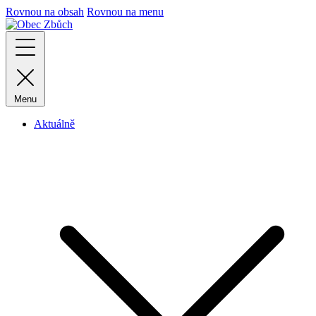
Rovnou na obsah
Rovnou na menu
Menu
Aktuálně