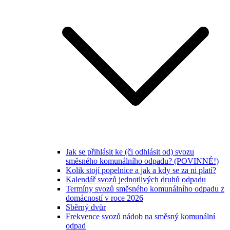
Jak se přihlásit ke (či odhlásit od) svozu
směsného komunálního odpadu? (POVINNÉ!)
Kolik stojí popelnice a jak a kdy se za ni platí?
Kalendář svozů jednotlivých druhů odpadu
Termíny svozů směsného komunálního odpadu z
domácností v roce 2026
Sběrný dvůr
Frekvence svozů nádob na směsný komunální
odpad