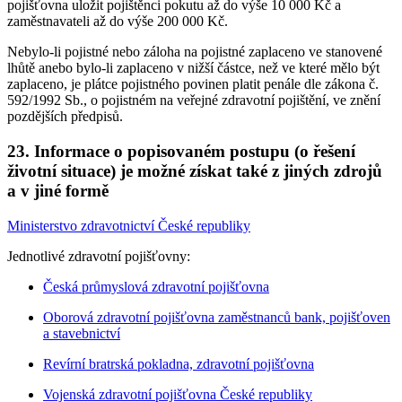
pojišťovna uložit pojištěnci pokutu až do výše 10 000 Kč a
zaměstnavateli až do výše 200 000 Kč.
Nebylo-li pojistné nebo záloha na pojistné zaplaceno ve stanovené
lhůtě anebo bylo-li zaplaceno v nižší částce, než ve které mělo být
zaplaceno, je plátce pojistného povinen platit penále dle zákona č.
592/1992 Sb., o pojistném na veřejné zdravotní pojištění, ve znění
pozdějších předpisů.
23. Informace o popisovaném postupu (o řešení
životní situace) je možné získat také z jiných zdrojů
a v jiné formě
Ministerstvo zdravotnictví České republiky
Jednotlivé zdravotní pojišťovny:
Česká průmyslová zdravotní pojišťovna
Oborová zdravotní pojišťovna zaměstnanců bank, pojišťoven
a stavebnictví
Revírní bratrská pokladna, zdravotní pojišťovna
Vojenská zdravotní pojišťovna České republiky