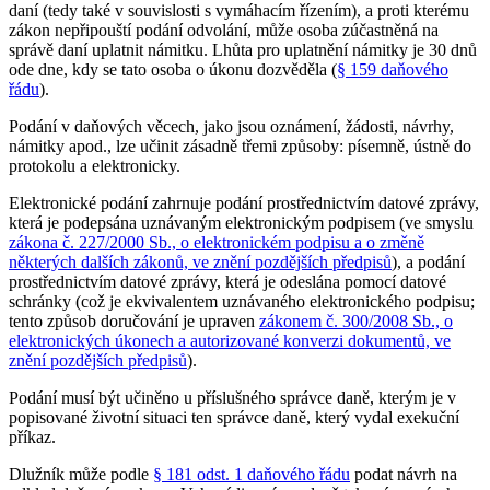
daní (tedy také v souvislosti s vymáhacím řízením), a proti kterému
zákon nepřipouští podání odvolání, může osoba zúčastněná na
správě daní uplatnit námitku. Lhůta pro uplatnění námitky je 30 dnů
ode dne, kdy se tato osoba o úkonu dozvěděla (
§ 159 daňového
řádu
).
Podání v daňových věcech, jako jsou oznámení, žádosti, návrhy,
námitky apod., lze učinit zásadně třemi způsoby: písemně, ústně do
protokolu a elektronicky.
Elektronické podání zahrnuje podání prostřednictvím datové zprávy,
která je podepsána uznávaným elektronickým podpisem (ve smyslu
zákona č. 227/2000 Sb., o elektronickém podpisu a o změně
některých dalších zákonů, ve znění pozdějších předpisů
), a podání
prostřednictvím datové zprávy, která je odeslána pomocí datové
schránky (což je ekvivalentem uznávaného elektronického podpisu;
tento způsob doručování je upraven
zákonem č. 300/2008 Sb., o
elektronických úkonech a autorizované konverzi dokumentů, ve
znění pozdějších předpisů
).
Podání musí být učiněno u příslušného správce daně, kterým je v
popisované životní situaci ten správce daně, který vydal exekuční
příkaz.
Dlužník může podle
§ 181 odst. 1 daňového řádu
podat návrh na