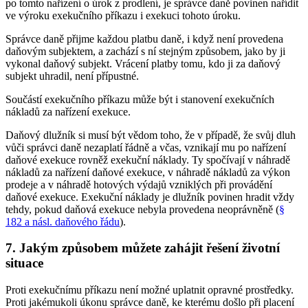
po tomto nařízení o úrok z prodlení, je správce daně povinen nařídit
ve výroku exekučního příkazu i exekuci tohoto úroku.
Správce daně přijme každou platbu daně, i když není provedena
daňovým subjektem, a zachází s ní stejným způsobem, jako by ji
vykonal daňový subjekt. Vrácení platby tomu, kdo ji za daňový
subjekt uhradil, není přípustné.
Součástí exekučního příkazu může být i stanovení exekučních
nákladů za nařízení exekuce.
Daňový dlužník si musí být vědom toho, že v případě, že svůj dluh
vůči správci daně nezaplatí řádně a včas, vznikají mu po nařízení
daňové exekuce rovněž exekuční náklady. Ty spočívají v náhradě
nákladů za nařízení daňové exekuce, v náhradě nákladů za výkon
prodeje a v náhradě hotových výdajů vzniklých při provádění
daňové exekuce. Exekuční náklady je dlužník povinen hradit vždy
tehdy, pokud daňová exekuce nebyla provedena neoprávněně (
§
182 a násl. daňového řádu
).
7. Jakým způsobem můžete zahájit řešení životní
situace
Proti exekučnímu příkazu není možné uplatnit opravné prostředky.
Proti jakémukoli úkonu správce daně, ke kterému došlo při placení