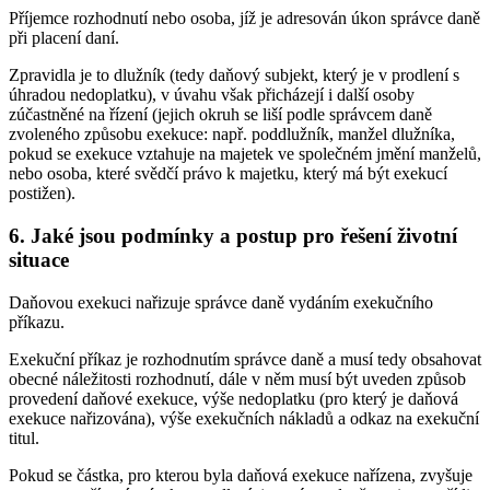
Příjemce rozhodnutí nebo osoba, jíž je adresován úkon správce daně
při placení daní.
Zpravidla je to dlužník (tedy daňový subjekt, který je v prodlení s
úhradou nedoplatku), v úvahu však přicházejí i další osoby
zúčastněné na řízení (jejich okruh se liší podle správcem daně
zvoleného způsobu exekuce: např. poddlužník, manžel dlužníka,
pokud se exekuce vztahuje na majetek ve společném jmění manželů,
nebo osoba, které svědčí právo k majetku, který má být exekucí
postižen).
6. Jaké jsou podmínky a postup pro řešení životní
situace
Daňovou exekuci nařizuje správce daně vydáním exekučního
příkazu.
Exekuční příkaz je rozhodnutím správce daně a musí tedy obsahovat
obecné náležitosti rozhodnutí, dále v něm musí být uveden způsob
provedení daňové exekuce, výše nedoplatku (pro který je daňová
exekuce nařizována), výše exekučních nákladů a odkaz na exekuční
titul.
Pokud se částka, pro kterou byla daňová exekuce nařízena, zvyšuje