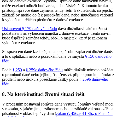
odklad daňové exekuce. Vyhoví-li správce daně takovému návrhu,
může exekuci odložit buď zcela, nebo částečně. K tomuto kroku
přistoupí správce daně zejména tehdy, šetří-li skutečnosti, na jejichž
základě by mohlo dojít k posečkání daně, nebo skutečnosti vedoucí
k vyloučení určitého předmětu z daňové exekuce.
Ustanovení § 179 daňového řádu
dává dlužníkovi také možnost
podat návrh na vyloučení majetku z daňové exekuce. Tento návrh
bude úspěšný zejména tehdy, jde-li o majetek, který je zákonem
vyloučen z exekuce.
Se správcem daně lze také jednat o způsobu zaplacení dlužné daně,
a to o splátkách nebo o posečkání daně ve smyslu
§ 156 daňového
řádu
.
Podle
§ 259
a
§ 259c daňového řádu
může dlužník mimoto požádat
o prominutí daně nebo jejího příslušenství, příp. o prominutí úroku z
prodlení nebo úroku z posečkané částky podle
§ 259b daňového
řádu
.
8. Na které instituci životní situaci řešit
V procesním postavení správce daně vystupují orgány veřejné moci
v rozsahu, v jakém jim je zákonem nebo na základě zákona svěřena
působnost v oblasti správy daní (
zákon č. 456/2011 Sb., o Finanční