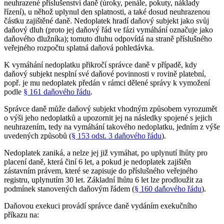
neuhrazené příslušenství daně (úroky, penále, pokuty, náklady
řízení), u něhož uplynul den splatnosti, a také dosud neuhrazenou
částku zajištěné daně. Nedoplatek hradí daňový subjekt jako svůj
daňový dluh (proto jej daňový řád ve fázi vymáhání označuje jako
daňového dlužníka); tomuto dluhu odpovídá na straně příslušného
veřejného rozpočtu splatná daňová pohledávka.
K vymáhání nedoplatku přikročí správce daně v případě, kdy
daňový subjekt nesplní své daňové povinnosti v rovině platební,
popř. je mu nedoplatek předán v rámci dělené správy k vymožení
podle
§ 161 daňového řádu
.
Správce daně může daňový subjekt vhodným způsobem vyrozumět
o výši jeho nedoplatků a upozornit jej na následky spojené s jejich
neuhrazením, tedy na vymáhání takového nedoplatku, jedním z výše
uvedených způsobů (
§ 153 odst. 3 daňového řádu
).
Nedoplatek zaniká, a nelze jej již vymáhat, po uplynutí lhůty pro
placení daně, která činí 6 let, a pokud je nedoplatek zajištěn
zástavním právem, které se zapisuje do příslušného veřejného
registru, uplynutím 30 let. Základní lhůtu 6 let lze prodloužit za
podmínek stanovených daňovým řádem (
§ 160 daňového řádu
).
Daňovou exekuci provádí správce daně vydáním exekučního
příkazu na: