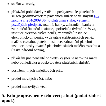
srážku ze mzdy,
přikázání pohledávky z účtu u poskytovatele platebních
služeb (poskytovatelem platebních služeb se ve smyslu
§ 5
zákona č. 284/2009 Sb., o platebním styku, ve znění
pozdějších předpisů
, rozumí: banky, zahraniční banky a
zahraniční finanční instituce, spořitelní a úvěrní družstva,
instituce elektronických peněz, zahraniční instituce
elektronických peněz, vydavatelé elektronických peněz
malého rozsahu, platební instituce, zahraniční platební
instituce, poskytovatelé platebních služeb malého rozsahu a
Česká národní banka),
přikázání jiné peněžité pohledávky (než je nárok na mzdu
nebo pohledávka u poskytovatele platebních služeb),
postižení jiných majetkových práv,
prodej movitých věcí, nebo
prodej nemovitých věcí.
5. Kdo je oprávněn v této věci jednat (podat žádost
apod.)