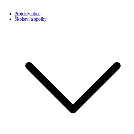
Projekty obce
Školství a spolky