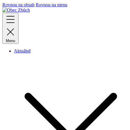
Rovnou na obsah
Rovnou na menu
Menu
Aktuálně