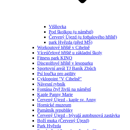
Višňovka
Pod školkou (u náměstí)
Červený Újezd (u fotbalového hřiště)
park Hvězda (před MŠ)
Workoutové hřiště v Cihelně
Víceúčelové hřiště u základní školy
Fitness park KINO
Discgolfové hřiště v lesoparku
Sportovní areál TJ Baník Zbůch
Psí loučka pro agility
Cyklopoint "V Cihelně"
Návesní rybník
Fontána čtyř živlů na náměstí
Kaple Panny Marie
Červený Újezd - kaple sv. Anny
Hornické muzeum
Památník republiky
Červený Újezd - bývalá autobusová zastávka
Boží muka (Červený Újezd)
Park Hvězda