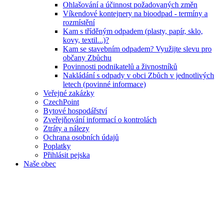
Ohlašování a účinnost požadovaných změn
Víkendové kontejnery na bioodpad - termíny a
rozmístění
Kam s tříděným odpadem (plasty, papír, sklo,
kovy, textil...)?
Kam se stavebním odpadem? Využijte slevu pro
občany Zbůchu
Povinnosti podnikatelů a živnostníků
Nakládání s odpady v obci Zbůch v jednotlivých
letech (povinné informace)
Veřejné zakázky
CzechPoint
Bytové hospodářství
Zveřejňování informací o kontrolách
Ztráty a nálezy
Ochrana osobních údajů
Poplatky
Přihlásit pejska
Naše obec