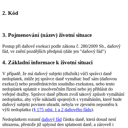
2. Kód
3. Pojmenování (název) životní situace
Postup při daňové exekuci podle zákona č. 280/2009 Sb., daňový
řád, ve znění pozdějších předpisů (dále jen "daňový řád")
4. Základní informace k životní situaci
V případě, že má daňový subjekt (dlužník) vůči správci daně
nedoplatek, může jej správce daně vymáhat: buď sám (daňovou
exekucí) nebo prostřednictvím soudního exekutora, nebo tento
nedoplatek uplatnit v insolvenčním řízení nebo jej přihlásit do
veřejné dražby. Správce daně přitom zvolí takový způsob vymáhání
nedoplatku, aby výše nákladů spojených s vymáháním, které bude
daňový subjekt povinen uhradit, nebyla ve zjevném nepoměru k
výši nedoplatku (
§ 175 odst. 1 a 2 daňového řádu
).
Nedoplatkem rozumí
daňový řád
částku daně, která dosud není
uhrazena, přestože již uplynul den splatnosti daně, a zároveň i