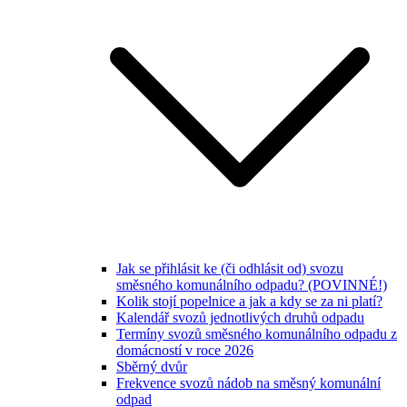
Jak se přihlásit ke (či odhlásit od) svozu
směsného komunálního odpadu? (POVINNÉ!)
Kolik stojí popelnice a jak a kdy se za ni platí?
Kalendář svozů jednotlivých druhů odpadu
Termíny svozů směsného komunálního odpadu z
domácností v roce 2026
Sběrný dvůr
Frekvence svozů nádob na směsný komunální
odpad