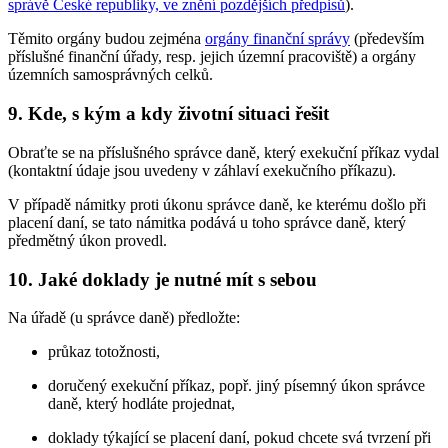
správě České republiky, ve znění pozdějších předpisů
).
Těmito orgány budou zejména
orgány finanční správy
(především
příslušné finanční úřady, resp. jejich územní pracoviště) a orgány
územních samosprávných celků.
9. Kde, s kým a kdy životní situaci řešit
Obraťte se na příslušného správce daně, který exekuční příkaz vydal
(kontaktní údaje jsou uvedeny v záhlaví exekučního příkazu).
V případě námitky proti úkonu správce daně, ke kterému došlo při
placení daní, se tato námitka podává u toho správce daně, který
předmětný úkon provedl.
10. Jaké doklady je nutné mít s sebou
Na úřadě (u správce daně) předložte:
průkaz totožnosti,
doručený exekuční příkaz, popř. jiný písemný úkon správce
daně, který hodláte projednat,
doklady týkající se placení daní, pokud chcete svá tvrzení při