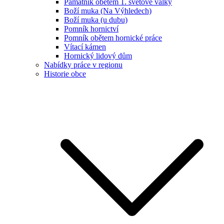
Památník obětem 1. světové války
Boží muka (Na Výhledech)
Boží muka (u dubu)
Pomník hornictví
Pomník obětem hornické práce
Vítací kámen
Hornický lidový dům
Nabídky práce v regionu
Historie obce