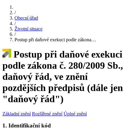
/
Obecní úřad
/
Životní situace
/
Postup při daňové exekuci podle zákona…
Postup při daňové exekuci
podle zákona č. 280/2009 Sb.,
daňový řád, ve znění
pozdějších předpisů (dále jen
"daňový řád")
Základní znění
Rozšířené znění
Úplné znění
1. Identifikační kód