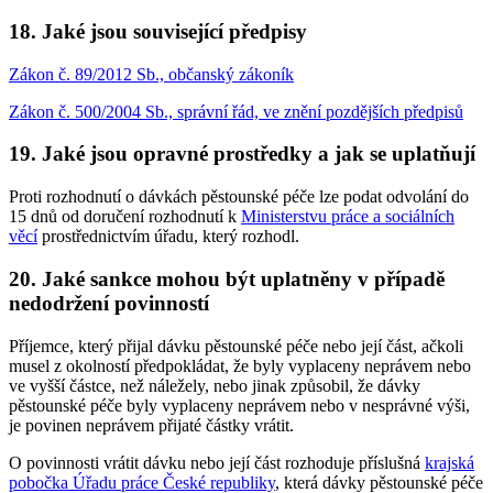
18. Jaké jsou související předpisy
Zákon č. 89/2012 Sb., občanský zákoník
Zákon č. 500/2004 Sb., správní řád, ve znění pozdějších předpisů
19. Jaké jsou opravné prostředky a jak se uplatňují
Proti rozhodnutí o dávkách pěstounské péče lze podat odvolání do
15 dnů od doručení rozhodnutí k
Ministerstvu práce a sociálních
věcí
prostřednictvím úřadu, který rozhodl.
20. Jaké sankce mohou být uplatněny v případě
nedodržení povinností
Příjemce, který přijal dávku pěstounské péče nebo její část, ačkoli
musel z okolností předpokládat, že byly vyplaceny neprávem nebo
ve vyšší částce, než náležely, nebo jinak způsobil, že dávky
pěstounské péče byly vyplaceny neprávem nebo v nesprávné výši,
je povinen neprávem přijaté částky vrátit.
O povinnosti vrátit dávku nebo její část rozhoduje příslušná
krajská
pobočka Úřadu práce České republiky
, která dávky pěstounské péče