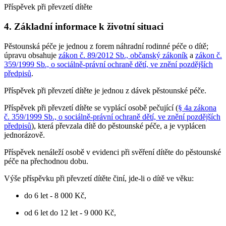
Příspěvek při převzetí dítěte
4. Základní informace k životní situaci
Pěstounská péče je jednou z forem náhradní rodinné péče o dítě;
úpravu obsahuje
zákon č. 89/2012 Sb., občanský zákoník
a
zákon č.
359/1999 Sb., o sociálně-právní ochraně dětí, ve znění pozdějších
předpisů
.
Příspěvek při převzetí dítěte je jednou z dávek pěstounské péče.
Příspěvek při převzetí dítěte se vyplácí osobě pečující (
§ 4a zákona
č. 359/1999 Sb., o sociálně-právní ochraně dětí, ve znění pozdějších
předpisů
), která převzala dítě do pěstounské péče, a je vyplácen
jednorázově.
Příspěvek nenáleží osobě v evidenci při svěření dítěte do pěstounské
péče na přechodnou dobu.
Výše příspěvku při převzetí dítěte činí, jde-li o dítě ve věku:
do 6 let - 8 000 Kč,
od 6 let do 12 let - 9 000 Kč,