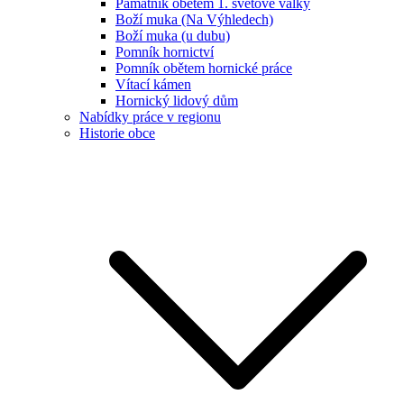
Památník obětem 1. světové války
Boží muka (Na Výhledech)
Boží muka (u dubu)
Pomník hornictví
Pomník obětem hornické práce
Vítací kámen
Hornický lidový dům
Nabídky práce v regionu
Historie obce