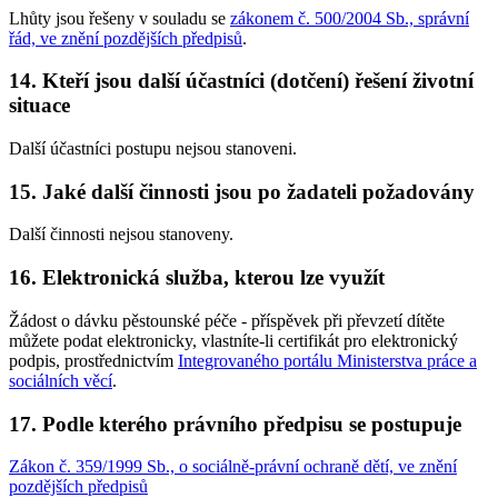
Lhůty jsou řešeny v souladu se
zákonem č. 500/2004 Sb., správní
řád, ve znění pozdějších předpisů
.
14. Kteří jsou další účastníci (dotčení) řešení životní
situace
Další účastníci postupu nejsou stanoveni.
15. Jaké další činnosti jsou po žadateli požadovány
Další činnosti nejsou stanoveny.
16. Elektronická služba, kterou lze využít
Žádost o dávku pěstounské péče - příspěvek při převzetí dítěte
můžete podat elektronicky, vlastníte-li certifikát pro elektronický
podpis, prostřednictvím
Integrovaného portálu Ministerstva práce a
sociálních věcí
.
17. Podle kterého právního předpisu se postupuje
Zákon č. 359/1999 Sb., o sociálně-právní ochraně dětí, ve znění
pozdějších předpisů