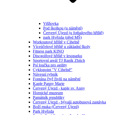
Višňovka
Pod školkou (u náměstí)
Červený Újezd (u fotbalového hřiště)
park Hvězda (před MŠ)
Workoutové hřiště v Cihelně
Víceúčelové hřiště u základní školy
Fitness park KINO
Discgolfové hřiště v lesoparku
Sportovní areál TJ Baník Zbůch
Psí loučka pro agility
Cyklopoint "V Cihelně"
Návesní rybník
Fontána čtyř živlů na náměstí
Kaple Panny Marie
Červený Újezd - kaple sv. Anny
Hornické muzeum
Památník republiky
Červený Újezd - bývalá autobusová zastávka
Boží muka (Červený Újezd)
Park Hvězda