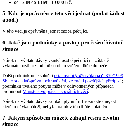
od 12 let do 18 let - 10 000 Kč.
5. Kdo je oprávněn v této věci jednat (podat žádost
apod.)
V této věci je oprávněna jednat osoba pečující.
6. Jaké jsou podmínky a postup pro řešení životní
situace
Nárok na výplatu dávky vzniká osobě pečující na základě
vykonatelnosti rozhodnutí soudu o svěření dítěte do péče
.
Další podmínkou je splnění
ustanovení § 47o zákona č. 359/1999
Sb., o sociálně-právní ochraně dětí, ve znění pozdějších předpisů
;
podmínku trvalého pobytu může v odůvodněných případech
prominout
Ministerstvo práce a sociálních věcí
.
Nárok na výplatu dávky zaniká uplynutím 1 roku ode dne, od
kterého dávka náleží, nebyl-li nárok v této lhůtě uplatněn.
7. Jakým způsobem můžete zahájit řešení životní
situace