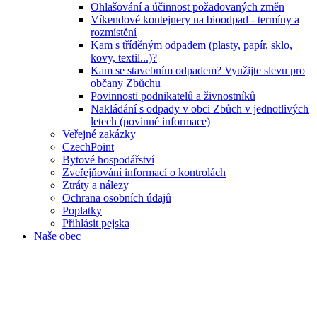
Ohlašování a účinnost požadovaných změn
Víkendové kontejnery na bioodpad - termíny a
rozmístění
Kam s tříděným odpadem (plasty, papír, sklo,
kovy, textil...)?
Kam se stavebním odpadem? Využijte slevu pro
občany Zbůchu
Povinnosti podnikatelů a živnostníků
Nakládání s odpady v obci Zbůch v jednotlivých
letech (povinné informace)
Veřejné zakázky
CzechPoint
Bytové hospodářství
Zveřejňování informací o kontrolách
Ztráty a nálezy
Ochrana osobních údajů
Poplatky
Přihlásit pejska
Naše obec