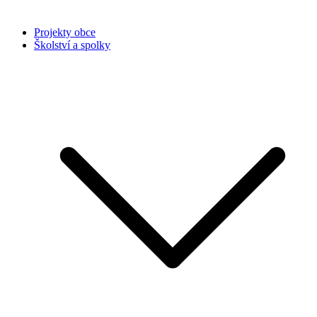
Projekty obce
Školství a spolky