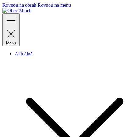
Rovnou na obsah
Rovnou na menu
Menu
Aktuálně