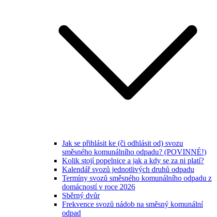
Jak se přihlásit ke (či odhlásit od) svozu
směsného komunálního odpadu? (POVINNÉ!)
Kolik stojí popelnice a jak a kdy se za ni platí?
Kalendář svozů jednotlivých druhů odpadu
Termíny svozů směsného komunálního odpadu z
domácností v roce 2026
Sběrný dvůr
Frekvence svozů nádob na směsný komunální
odpad