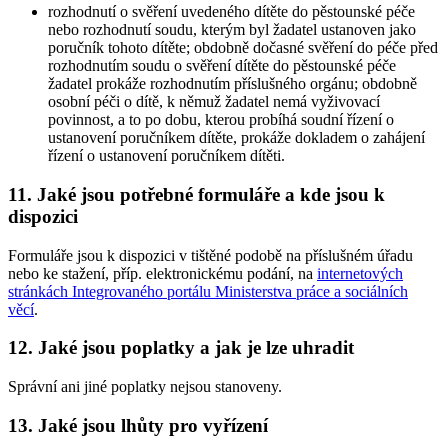
rozhodnutí o svěření uvedeného dítěte do pěstounské péče
nebo rozhodnutí soudu, kterým byl žadatel ustanoven jako
poručník tohoto dítěte; obdobně dočasné svěření do péče před
rozhodnutím soudu o svěření dítěte do pěstounské péče
žadatel prokáže rozhodnutím příslušného orgánu; obdobně
osobní péči o dítě, k němuž žadatel nemá vyživovací
povinnost, a to po dobu, kterou probíhá soudní řízení o
ustanovení poručníkem dítěte, prokáže dokladem o zahájení
řízení o ustanovení poručníkem dítěti.
11. Jaké jsou potřebné formuláře a kde jsou k
dispozici
Formuláře jsou k dispozici v tištěné podobě na příslušném úřadu
nebo ke stažení, příp. elektronickému podání, na
internetových
stránkách Integrovaného portálu Ministerstva práce a sociálních
věcí
.
12. Jaké jsou poplatky a jak je lze uhradit
Správní ani jiné poplatky nejsou stanoveny.
13. Jaké jsou lhůty pro vyřízení