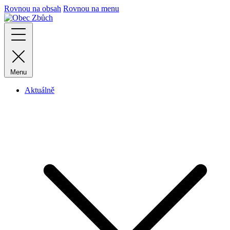
Rovnou na obsah
Rovnou na menu
Menu
Aktuálně