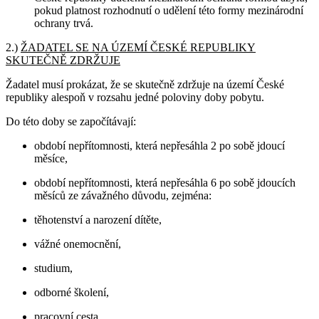
pokud platnost rozhodnutí o udělení této formy mezinárodní
ochrany trvá.
2.)
ŽADATEL SE NA ÚZEMÍ ČESKÉ REPUBLIKY
SKUTEČNĚ ZDRŽUJE
Žadatel musí prokázat, že se skutečně zdržuje na území České
republiky alespoň v rozsahu jedné poloviny doby pobytu.
Do této doby se započítávají:
období nepřítomnosti, která nepřesáhla 2 po sobě jdoucí
měsíce,
období nepřítomnosti, která nepřesáhla 6 po sobě jdoucích
měsíců ze závažného důvodu, zejména:
těhotenství a narození dítěte,
vážné onemocnění,
studium,
odborné školení,
pracovní cesta.