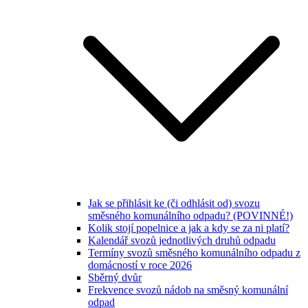
Jak se přihlásit ke (či odhlásit od) svozu
směsného komunálního odpadu? (POVINNÉ!)
Kolik stojí popelnice a jak a kdy se za ni platí?
Kalendář svozů jednotlivých druhů odpadu
Termíny svozů směsného komunálního odpadu z
domácností v roce 2026
Sběrný dvůr
Frekvence svozů nádob na směsný komunální
odpad