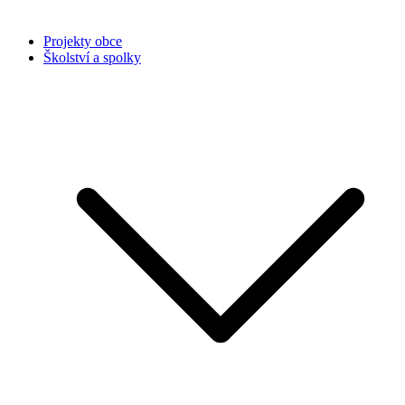
Projekty obce
Školství a spolky