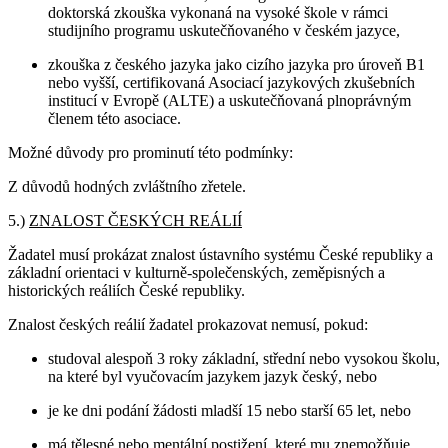
doktorská zkouška vykonaná na vysoké škole v rámci
studijního programu uskutečňovaného v českém jazyce,
zkouška z českého jazyka jako cizího jazyka pro úroveň B1
nebo vyšší, certifikovaná Asociací jazykových zkušebních
institucí v Evropě (ALTE) a uskutečňovaná plnoprávným
členem této asociace.
Možné důvody pro prominutí této podmínky:
Z důvodů hodných zvláštního zřetele.
5.)
ZNALOST ČESKÝCH REÁLIÍ
Žadatel musí prokázat znalost ústavního systému České republiky a
základní orientaci v kulturně-společenských, zeměpisných a
historických reáliích České republiky.
Znalost českých reálií žadatel prokazovat nemusí, pokud:
studoval alespoň 3 roky základní, střední nebo vysokou školu,
na které byl vyučovacím jazykem jazyk český, nebo
je ke dni podání žádosti mladší 15 nebo starší 65 let, nebo
má tělesné nebo mentální postižení, které mu znemožňuje