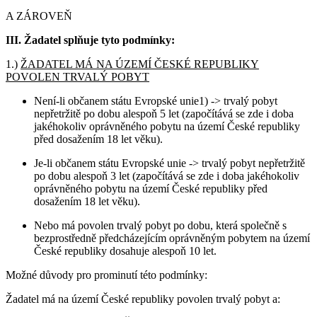
A ZÁROVEŇ
III. Žadatel splňuje tyto podmínky:
1.)
ŽADATEL MÁ NA ÚZEMÍ ČESKÉ REPUBLIKY
POVOLEN TRVALÝ POBYT
Není-li občanem státu Evropské unie1) -> trvalý pobyt
nepřetržitě po dobu alespoň 5 let (započítává se zde i doba
jakéhokoliv oprávněného pobytu na území České republiky
před dosažením 18 let věku).
Je-li občanem státu Evropské unie -> trvalý pobyt nepřetržitě
po dobu alespoň 3 let (započítává se zde i doba jakéhokoliv
oprávněného pobytu na území České republiky před
dosažením 18 let věku).
Nebo má povolen trvalý pobyt po dobu, která společně s
bezprostředně předcházejícím oprávněným pobytem na území
České republiky dosahuje alespoň 10 let.
Možné důvody pro prominutí této podmínky:
Žadatel má na území České republiky povolen trvalý pobyt a: