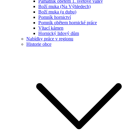
Památník obětem 1. světové války
Boží muka (Na Výhledech)
Boží muka (u dubu)
Pomník hornictví
Pomník obětem hornické práce
Vítací kámen
Hornický lidový dům
Nabídky práce v regionu
Historie obce