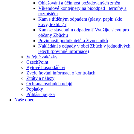
Ohlašování a účinnost požadovaných změn
Víkendové kontejnery na bioodpad - termíny a
rozmístění
Kam s tříděným odpadem (plasty, papír, sklo,
kovy, textil...)?
Kam se stavebním odpadem? Využijte slevu pro
občany Zbůchu
Povinnosti podnikatelů a živnostníků
Nakládání s odpady v obci Zbůch v jednotlivých
letech (povinné informace)
Veřejné zakázky
CzechPoint
Bytové hospodářství
Zveřejňování informací o kontrolách
Ztráty a nálezy
Ochrana osobních údajů
Poplatky
Přihlásit pejska
Naše obec