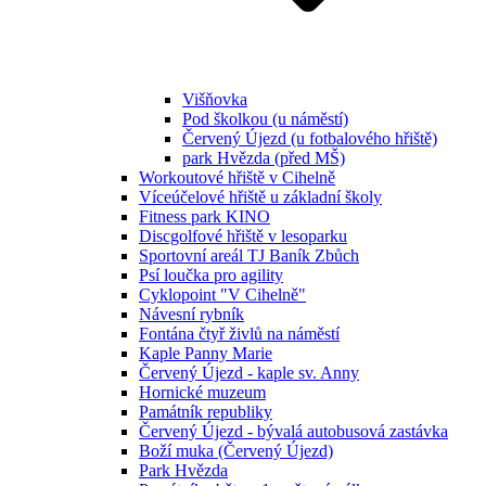
Višňovka
Pod školkou (u náměstí)
Červený Újezd (u fotbalového hřiště)
park Hvězda (před MŠ)
Workoutové hřiště v Cihelně
Víceúčelové hřiště u základní školy
Fitness park KINO
Discgolfové hřiště v lesoparku
Sportovní areál TJ Baník Zbůch
Psí loučka pro agility
Cyklopoint "V Cihelně"
Návesní rybník
Fontána čtyř živlů na náměstí
Kaple Panny Marie
Červený Újezd - kaple sv. Anny
Hornické muzeum
Památník republiky
Červený Újezd - bývalá autobusová zastávka
Boží muka (Červený Újezd)
Park Hvězda