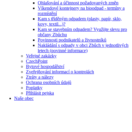
Ohlašování a účinnost požadovaných změn
Víkendové kontejnery na bioodpad - termíny a
rozmístění
Kam s tříděným odpadem (plasty, papír, sklo,
kovy, textil...)?
Kam se stavebním odpadem? Využijte slevu pro
občany Zbůchu
Povinnosti podnikatelů a živnostníků
Nakládání s odpady v obci Zbůch v jednotlivých
letech (povinné informace)
Veřejné zakázky
CzechPoint
Bytové hospodářství
Zveřejňování informací o kontrolách
Ztráty a nálezy
Ochrana osobních údajů
Poplatky
Přihlásit pejska
Naše obec