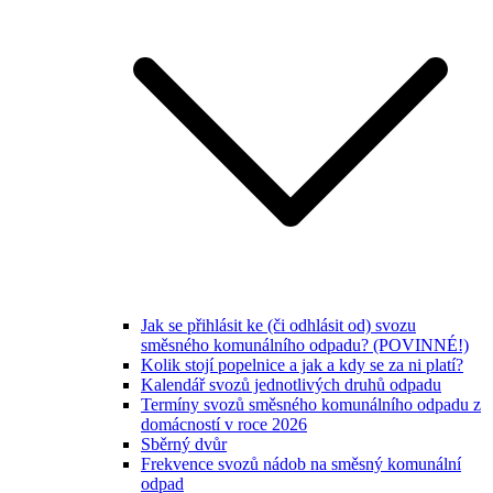
Jak se přihlásit ke (či odhlásit od) svozu
směsného komunálního odpadu? (POVINNÉ!)
Kolik stojí popelnice a jak a kdy se za ni platí?
Kalendář svozů jednotlivých druhů odpadu
Termíny svozů směsného komunálního odpadu z
domácností v roce 2026
Sběrný dvůr
Frekvence svozů nádob na směsný komunální
odpad