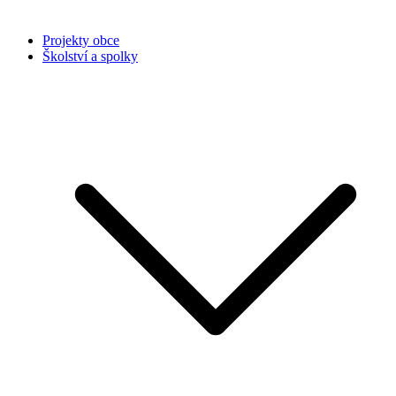
Projekty obce
Školství a spolky