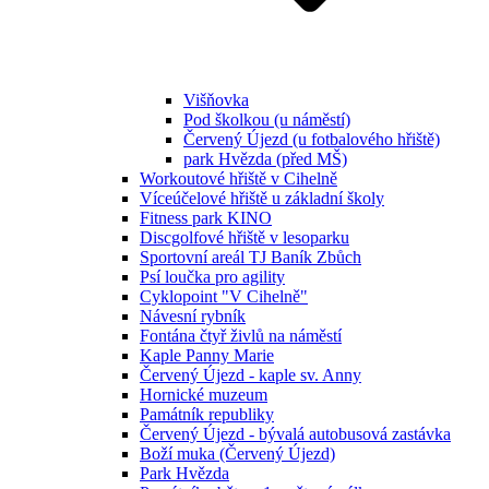
Višňovka
Pod školkou (u náměstí)
Červený Újezd (u fotbalového hřiště)
park Hvězda (před MŠ)
Workoutové hřiště v Cihelně
Víceúčelové hřiště u základní školy
Fitness park KINO
Discgolfové hřiště v lesoparku
Sportovní areál TJ Baník Zbůch
Psí loučka pro agility
Cyklopoint "V Cihelně"
Návesní rybník
Fontána čtyř živlů na náměstí
Kaple Panny Marie
Červený Újezd - kaple sv. Anny
Hornické muzeum
Památník republiky
Červený Újezd - bývalá autobusová zastávka
Boží muka (Červený Újezd)
Park Hvězda