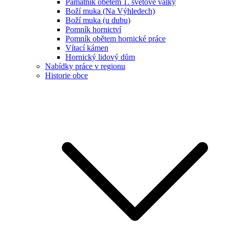
Památník obětem 1. světové války
Boží muka (Na Výhledech)
Boží muka (u dubu)
Pomník hornictví
Pomník obětem hornické práce
Vítací kámen
Hornický lidový dům
Nabídky práce v regionu
Historie obce