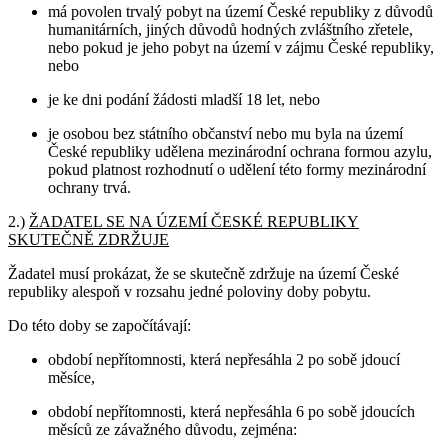
má povolen trvalý pobyt na území České republiky z důvodů
humanitárních, jiných důvodů hodných zvláštního zřetele,
nebo pokud je jeho pobyt na území v zájmu České republiky,
nebo
je ke dni podání žádosti mladší 18 let, nebo
je osobou bez státního občanství nebo mu byla na území
České republiky udělena mezinárodní ochrana formou azylu,
pokud platnost rozhodnutí o udělení této formy mezinárodní
ochrany trvá.
2.)
ŽADATEL SE NA ÚZEMÍ ČESKÉ REPUBLIKY
SKUTEČNĚ ZDRŽUJE
Žadatel musí prokázat, že se skutečně zdržuje na území České
republiky alespoň v rozsahu jedné poloviny doby pobytu.
Do této doby se započítávají:
období nepřítomnosti, která nepřesáhla 2 po sobě jdoucí
měsíce,
období nepřítomnosti, která nepřesáhla 6 po sobě jdoucích
měsíců ze závažného důvodu, zejména: