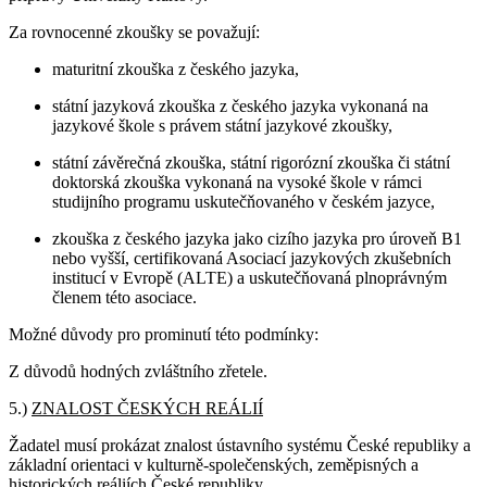
Za rovnocenné zkoušky se považují:
maturitní zkouška z českého jazyka,
státní jazyková zkouška z českého jazyka vykonaná na
jazykové škole s právem státní jazykové zkoušky,
státní závěrečná zkouška, státní rigorózní zkouška či státní
doktorská zkouška vykonaná na vysoké škole v rámci
studijního programu uskutečňovaného v českém jazyce,
zkouška z českého jazyka jako cizího jazyka pro úroveň B1
nebo vyšší, certifikovaná Asociací jazykových zkušebních
institucí v Evropě (ALTE) a uskutečňovaná plnoprávným
členem této asociace.
Možné důvody pro prominutí této podmínky:
Z důvodů hodných zvláštního zřetele.
5.)
ZNALOST ČESKÝCH REÁLIÍ
Žadatel musí prokázat znalost ústavního systému České republiky a
základní orientaci v kulturně-společenských, zeměpisných a
historických reáliích České republiky.