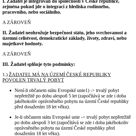
I. Žadatel je integrován do společnosti v České republice,
zejména pokud jde o integraci z hlediska rodinného,
pracovního, nebo sociálního.
A ZÁROVEŇ
II. Žadatel neohrožuje bezpečnost státu, jeho svrchovanost a
územní celistvost, demokratické základy, životy, zdraví, nebo
majetkové hodnoty.
A ZÁROVEŇ
III. Žadatel splňuje tyto podmínky:
1.)
ŽADATEL MÁ NA ÚZEMÍ ČESKÉ REPUBLIKY
POVOLEN TRVALÝ POBYT
Není-li občanem státu Evropské unie1) -> trvalý pobyt
nepřetržitě po dobu alespoň 5 let (započítává se zde i doba
jakéhokoliv oprávněného pobytu na území České republiky
před dosažením 18 let věku).
Je-li občanem státu Evropské unie -> trvalý pobyt nepřetržitě
po dobu alespoň 3 let (započítává se zde i doba jakéhokoliv
oprávněného pobytu na území České republiky před
dosažením 18 let věku).