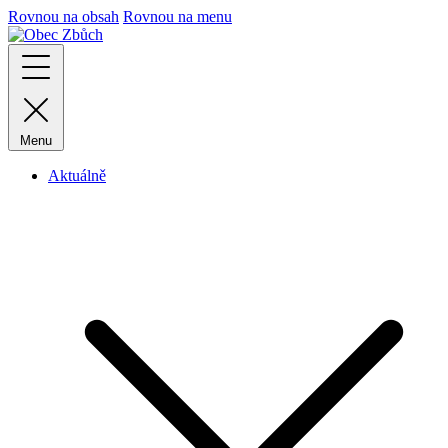
Rovnou na obsah
Rovnou na menu
Menu
Aktuálně