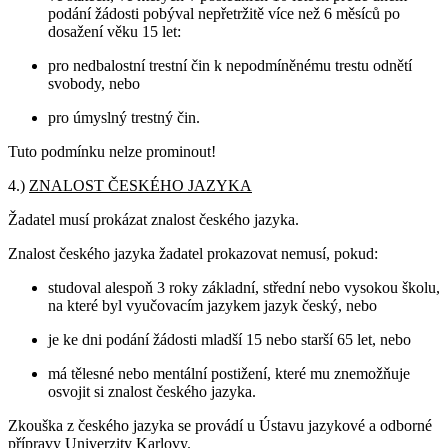
podání žádosti pobýval nepřetržitě více než 6 měsíců po
dosažení věku 15 let:
pro nedbalostní trestní čin k nepodmíněnému trestu odnětí
svobody, nebo
pro úmyslný trestný čin.
Tuto podmínku nelze prominout!
4.)
ZNALOST ČESKÉHO JAZYKA
Žadatel musí prokázat znalost českého jazyka.
Znalost českého jazyka žadatel prokazovat nemusí, pokud:
studoval alespoň 3 roky základní, střední nebo vysokou školu,
na které byl vyučovacím jazykem jazyk český, nebo
je ke dni podání žádosti mladší 15 nebo starší 65 let, nebo
má tělesné nebo mentální postižení, které mu znemožňuje
osvojit si znalost českého jazyka.
Zkouška z českého jazyka se provádí u Ústavu jazykové a odborné
přípravy Univerzity Karlovy.