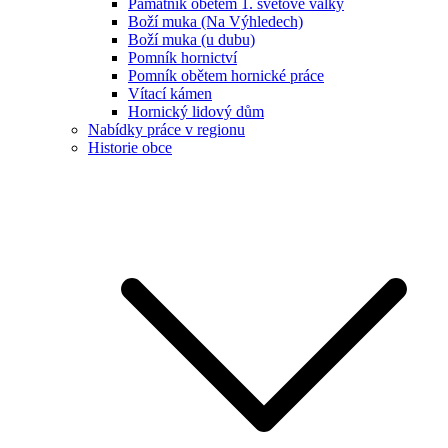
Památník obětem 1. světové války
Boží muka (Na Výhledech)
Boží muka (u dubu)
Pomník hornictví
Pomník obětem hornické práce
Vítací kámen
Hornický lidový dům
Nabídky práce v regionu
Historie obce