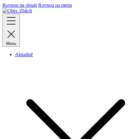
Rovnou na obsah
Rovnou na menu
Menu
Aktuálně