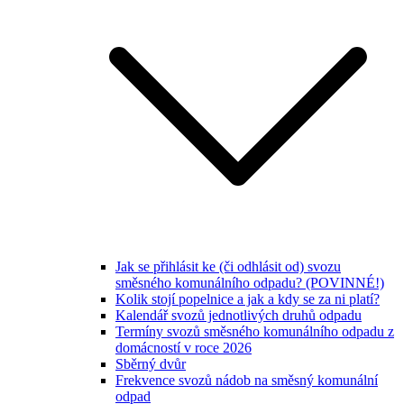
Jak se přihlásit ke (či odhlásit od) svozu
směsného komunálního odpadu? (POVINNÉ!)
Kolik stojí popelnice a jak a kdy se za ni platí?
Kalendář svozů jednotlivých druhů odpadu
Termíny svozů směsného komunálního odpadu z
domácností v roce 2026
Sběrný dvůr
Frekvence svozů nádob na směsný komunální
odpad