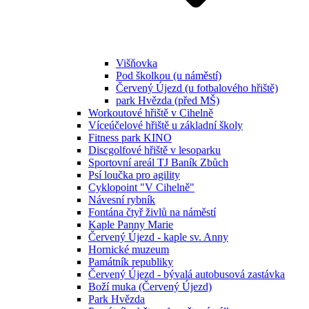
Višňovka
Pod školkou (u náměstí)
Červený Újezd (u fotbalového hřiště)
park Hvězda (před MŠ)
Workoutové hřiště v Cihelně
Víceúčelové hřiště u základní školy
Fitness park KINO
Discgolfové hřiště v lesoparku
Sportovní areál TJ Baník Zbůch
Psí loučka pro agility
Cyklopoint "V Cihelně"
Návesní rybník
Fontána čtyř živlů na náměstí
Kaple Panny Marie
Červený Újezd - kaple sv. Anny
Hornické muzeum
Památník republiky
Červený Újezd - bývalá autobusová zastávka
Boží muka (Červený Újezd)
Park Hvězda