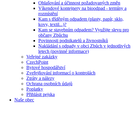
Ohlašování a účinnost požadovaných změn
Víkendové kontejnery na bioodpad - termíny a
rozmístění
Kam s tříděným odpadem (plasty, papír, sklo,
kovy, textil...)?
Kam se stavebním odpadem? Využijte slevu pro
občany Zbůchu
Povinnosti podnikatelů a živnostníků
Nakládání s odpady v obci Zbůch v jednotlivých
letech (povinné informace)
Veřejné zakázky
CzechPoint
Bytové hospodářství
Zveřejňování informací o kontrolách
Ztráty a nálezy
Ochrana osobních údajů
Poplatky
Přihlásit pejska
Naše obec