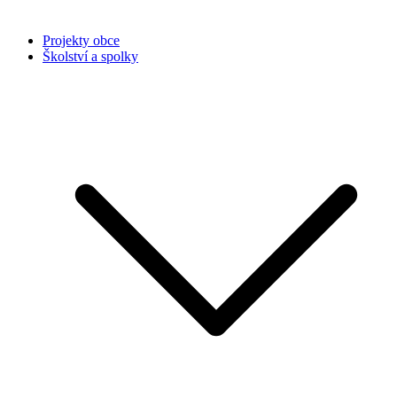
Projekty obce
Školství a spolky