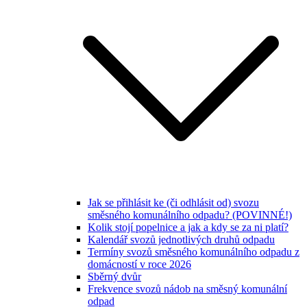
Jak se přihlásit ke (či odhlásit od) svozu
směsného komunálního odpadu? (POVINNÉ!)
Kolik stojí popelnice a jak a kdy se za ni platí?
Kalendář svozů jednotlivých druhů odpadu
Termíny svozů směsného komunálního odpadu z
domácností v roce 2026
Sběrný dvůr
Frekvence svozů nádob na směsný komunální
odpad