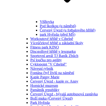
Višňovka
Pod školkou (u náměstí)
Červený Újezd (u fotbalového hřiště)
park Hvězda (před MŠ)
Workoutové hřiště v Cihelně
Víceúčelové hřiště u základní školy
Fitness park KINO
Discgolfové hřiště v lesoparku
Sportovní areál TJ Baník Zbůch
Psí loučka pro agility
Cyklopoint "V Cihelně"
Návesní rybník
Fontána čtyř živlů na náměstí
Kaple Panny Marie
Červený Újezd - kaple sv. Anny
Hornické muzeum
Památník republiky
Červený Újezd - bývalá autobusová zastávka
Boží muka (Červený Újezd)
Park Hvězda