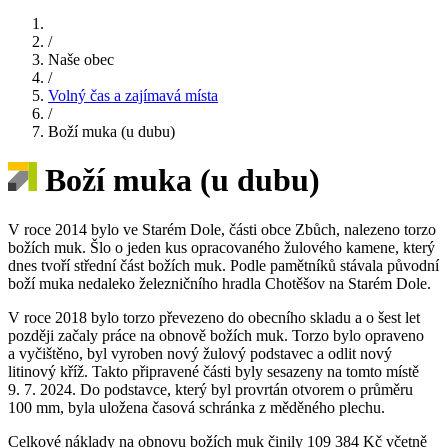
/
Naše obec
/
Volný čas a zajímavá místa
/
Boží muka (u dubu)
Boží muka (u dubu)
V roce 2014 bylo ve Starém Dole, části obce Zbůch, nalezeno torzo
božích muk. Šlo o jeden kus opracovaného žulového kamene, který
dnes tvoří střední část božích muk. Podle pamětníků stávala původní
boží muka nedaleko železničního hradla Chotěšov na Starém Dole.
V roce 2018 bylo torzo převezeno do obecního skladu a o šest let
později začaly práce na obnově božích muk. Torzo bylo opraveno
a vyčištěno, byl vyroben nový žulový podstavec a odlit nový
litinový kříž. Takto připravené části byly sesazeny na tomto místě
9. 7. 2024. Do podstavce, který byl provrtán otvorem o průměru
100 mm, byla uložena časová schránka z měděného plechu.
Celkové náklady na obnovu božích muk činily 109 384 Kč včetně