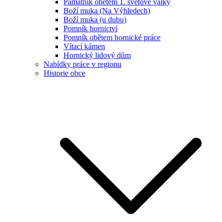
Památník obětem 1. světové války
Boží muka (Na Výhledech)
Boží muka (u dubu)
Pomník hornictví
Pomník obětem hornické práce
Vítací kámen
Hornický lidový dům
Nabídky práce v regionu
Historie obce