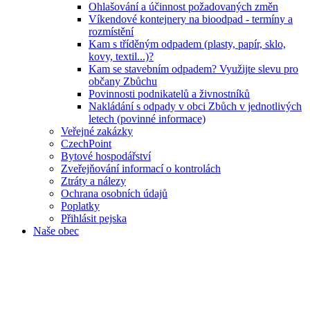
Ohlašování a účinnost požadovaných změn
Víkendové kontejnery na bioodpad - termíny a
rozmístění
Kam s tříděným odpadem (plasty, papír, sklo,
kovy, textil...)?
Kam se stavebním odpadem? Využijte slevu pro
občany Zbůchu
Povinnosti podnikatelů a živnostníků
Nakládání s odpady v obci Zbůch v jednotlivých
letech (povinné informace)
Veřejné zakázky
CzechPoint
Bytové hospodářství
Zveřejňování informací o kontrolách
Ztráty a nálezy
Ochrana osobních údajů
Poplatky
Přihlásit pejska
Naše obec