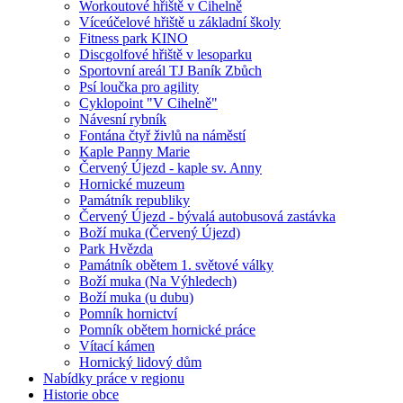
Workoutové hřiště v Cihelně
Víceúčelové hřiště u základní školy
Fitness park KINO
Discgolfové hřiště v lesoparku
Sportovní areál TJ Baník Zbůch
Psí loučka pro agility
Cyklopoint "V Cihelně"
Návesní rybník
Fontána čtyř živlů na náměstí
Kaple Panny Marie
Červený Újezd - kaple sv. Anny
Hornické muzeum
Památník republiky
Červený Újezd - bývalá autobusová zastávka
Boží muka (Červený Újezd)
Park Hvězda
Památník obětem 1. světové války
Boží muka (Na Výhledech)
Boží muka (u dubu)
Pomník hornictví
Pomník obětem hornické práce
Vítací kámen
Hornický lidový dům
Nabídky práce v regionu
Historie obce