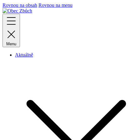
Rovnou na obsah
Rovnou na menu
Menu
Aktuálně