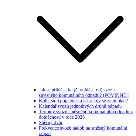
Jak se přihlásit ke (či odhlásit od) svozu
směsného komunálního odpadu? (POVINNÉ!)
Kolik stojí popelnice a jak a kdy se za ni platí?
Kalendář svozů jednotlivých druhů odpadu
Termíny svozů směsného komunálního odpadu z
domácností v roce 2026
Sběrný dvůr
Frekvence svozů nádob na směsný komunální
odpad