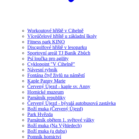
Workoutové hřiště v Cihelně
Víceúčelové hřiště u základní školy
Fitness park KINO
Discgolfové hřiště v lesoparku
Sportovní areál TJ Baník Zbůch
Psí loučka pro agility
Cyklopoint "V Cihelně"
Návesní rybník
Fontána čtyř živlů na náměstí
Kaple Panny Marie
Červený Újezd - kaple sv. Anny
Hornické muzeum
Památník republiky
Červený Újezd - bývalá autobusová zastávka
Boží muka (Červený Újezd)
Park Hvězda
Památník obětem 1. světové války
Boží muka (Na Výhledech)
Boží muka (u dubu)
Pomník hornictví