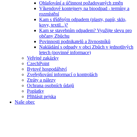
Ohlašování a účinnost požadovaných změn
Víkendové kontejnery na bioodpad - termíny a
rozmístění
Kam s tříděným odpadem (plasty, papír, sklo,
kovy, textil...)?
Kam se stavebním odpadem? Využijte slevu pro
občany Zbůchu
Povinnosti podnikatelů a živnostníků
Nakládání s odpady v obci Zbůch v jednotlivých
letech (povinné informace)
Veřejné zakázky
CzechPoint
Bytové hospodářství
Zveřejňování informací o kontrolách
Ztráty a nálezy
Ochrana osobních údajů
Poplatky
Přihlásit pejska
Naše obec