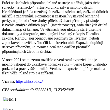
Práci na šachtách připomínají různé nástroje a nářadí, jako třeba
sbíječky, „šramačky“, vrtné korunky, pily a mnoho dalších.
Ke zhlédnutí je řada roznětných zařízení střelmistrů, zařízení důlních
měřičů a záchranářů. Pozornost si zaslouží vystavené ochranné
prvky, například různé druhy přileb, dýchací přístroje, přístroje
k rychlé analýze důlních plynů (interferometry), sada různých druhů
důlních lamp či kahanů. Ve vitrínách jsou uloženy staré písemné
dokumenty a fotografie, mezi jinými i vzácný rukopis Horního
zákona. Raritou jsou opracované předměty ze „švartny“ neboli
z plackového, svíčkového čili kanelového uhlí. Expozici doplňují
dárkové předměty, uniformy a celá řada dalších předmětů
připomínajících život na šachtách.
V roce 2021 se muzeum rozšířilo o venkovní expozici, kde je
možno vstoupit do ukázkové hornické štoly – věrné kopie uhelného
podzemí a pracoviště horníků. Venkovní expozici doplňuje maketa
těžní věže, různé stroje a zařízení.
Více na:
https://hhszud.cz/
GPS souřadnice: 49.6838381N, 13.2342406E