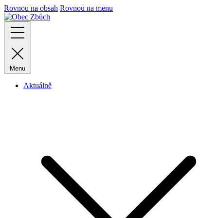
Rovnou na obsah
Rovnou na menu
Menu
Aktuálně