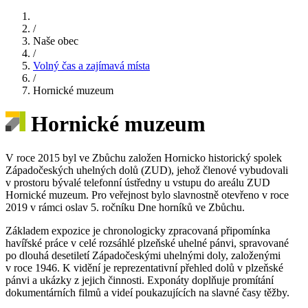
/
Naše obec
/
Volný čas a zajímavá místa
/
Hornické muzeum
Hornické muzeum
V roce 2015 byl ve Zbůchu založen Hornicko historický spolek
Západočeských uhelných dolů (ZUD), jehož členové vybudovali
v prostoru bývalé telefonní ústředny u vstupu do areálu ZUD
Hornické muzeum. Pro veřejnost bylo slavnostně otevřeno v roce
2019 v rámci oslav 5. ročníku Dne horníků ve Zbůchu.
Základem expozice je chronologicky zpracovaná připomínka
havířské práce v celé rozsáhlé plzeňské uhelné pánvi, spravované
po dlouhá desetiletí Západočeskými uhelnými doly, založenými
v roce 1946. K vidění je reprezentativní přehled dolů v plzeňské
pánvi a ukázky z jejich činnosti. Exponáty doplňuje promítání
dokumentárních filmů a videí poukazujících na slavné časy těžby.