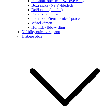
Památník obětem 1. světové války
Boží muka (Na Výhledech)
Boží muka (u dubu)
Pomník hornictví
Pomník obětem hornické práce
Vítací kámen
Hornický lidový dům
Nabídky práce v regionu
Historie obce