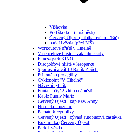
Višňovka
Pod školkou (u náměstí)
Červený Újezd (u fotbalového hřiště)
park Hvězda (před MŠ)
Workoutové hřiště v Cihelně
Víceúčelové hřiště u základní školy
Fitness park KINO
Discgolfové hřiště v lesoparku
Sportovní areál TJ Baník Zbůch
Psí loučka pro agility
Cyklopoint "V Cihelně"
Návesní rybník
Fontána čtyř živlů na náměstí
Kaple Panny Marie
Červený Újezd - kaple sv. Anny
Hornické muzeum
Památník republiky
Červený Újezd - bývalá autobusová zastávka
Boží muka (Červený Újezd)
Park Hvězda