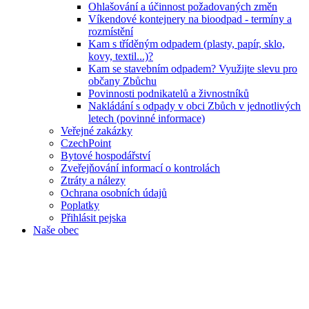
Ohlašování a účinnost požadovaných změn
Víkendové kontejnery na bioodpad - termíny a
rozmístění
Kam s tříděným odpadem (plasty, papír, sklo,
kovy, textil...)?
Kam se stavebním odpadem? Využijte slevu pro
občany Zbůchu
Povinnosti podnikatelů a živnostníků
Nakládání s odpady v obci Zbůch v jednotlivých
letech (povinné informace)
Veřejné zakázky
CzechPoint
Bytové hospodářství
Zveřejňování informací o kontrolách
Ztráty a nálezy
Ochrana osobních údajů
Poplatky
Přihlásit pejska
Naše obec