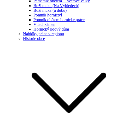
Památník obětem 1. světové války
Boží muka (Na Výhledech)
Boží muka (u dubu)
Pomník hornictví
Pomník obětem hornické práce
Vítací kámen
Hornický lidový dům
Nabídky práce v regionu
Historie obce