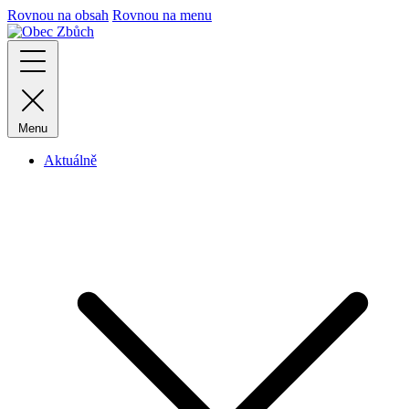
Rovnou na obsah
Rovnou na menu
Menu
Aktuálně