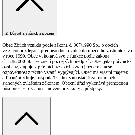
2.
Důvod a způsob založení
Obec Zbůch vznikla podle zákona č. 367/1990 Sb., o obcích
ve znění pozdějších předpisů dnem voleb do obecního zastupitelstva
v roce 1990. Obec vykonává svoje funkce podle zákona
č. 128/2000 Sb., ve znění pozdějších předpisů. Obec jako právnická
osoba vystupuje v právních vztazích svým jménem a nese
odpovědnost z těchto vztahů vyplývající. Obec má vlastní majetek
a finanční zdroje, hospodaří s nimi samostatně za podmínek
stanoných zvláštním zákonem. Obecní úřad vykonává přenesenou
působnost v rozsahu stanoveném zákony a předpisy.