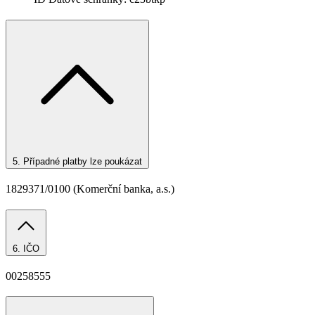
5.
Případné platby lze poukázat
1829371/0100 (Komerční banka, a.s.)
6.
IČO
00258555