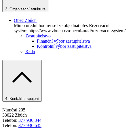
3.
Organizační struktura
Obec Zbůch
Mimo úřední hodiny se lze objednat přes Rezervační
systém: https://www.zbuch.cz/obecni-urad/rezervacni-system/
Zastupitelstvo
Finanční výbor zastupitelstva
Kontrolní výbor zastupitelstva
Rada
4.
Kontaktní spojení
Náměstí 205
33022 Zbůch
Telefon:
377 936 344
Telefon:
377 936 635