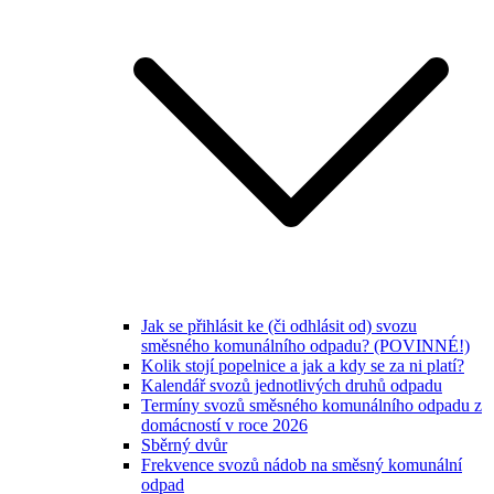
Jak se přihlásit ke (či odhlásit od) svozu
směsného komunálního odpadu? (POVINNÉ!)
Kolik stojí popelnice a jak a kdy se za ni platí?
Kalendář svozů jednotlivých druhů odpadu
Termíny svozů směsného komunálního odpadu z
domácností v roce 2026
Sběrný dvůr
Frekvence svozů nádob na směsný komunální
odpad