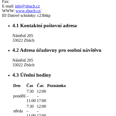
Fax:
E-mail:
info@zbuch.cz
WWW:
www.zbuch.cz/
ID Datové schránky:
c23btkp
4.1
Kontaktní poštovní adresa
Náměstí 205
33022 Zbůch
4.2
Adresa úřadovny pro osobní návštěvu
Náměstí 205
33022 Zbůch
4.3
Úřední hodiny
Den
Čas
Čas
Poznámka
7:30
12:00
pondělí
–
–
11:00
17:00
7:30
12:00
středa
–
–
11:00
17:00