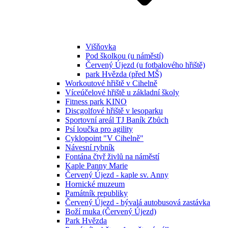
Višňovka
Pod školkou (u náměstí)
Červený Újezd (u fotbalového hřiště)
park Hvězda (před MŠ)
Workoutové hřiště v Cihelně
Víceúčelové hřiště u základní školy
Fitness park KINO
Discgolfové hřiště v lesoparku
Sportovní areál TJ Baník Zbůch
Psí loučka pro agility
Cyklopoint "V Cihelně"
Návesní rybník
Fontána čtyř živlů na náměstí
Kaple Panny Marie
Červený Újezd - kaple sv. Anny
Hornické muzeum
Památník republiky
Červený Újezd - bývalá autobusová zastávka
Boží muka (Červený Újezd)
Park Hvězda