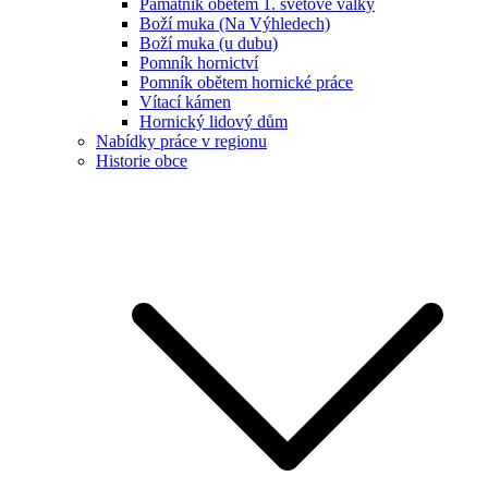
Památník obětem 1. světové války
Boží muka (Na Výhledech)
Boží muka (u dubu)
Pomník hornictví
Pomník obětem hornické práce
Vítací kámen
Hornický lidový dům
Nabídky práce v regionu
Historie obce