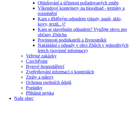
Ohlašování a účinnost požadovaných změn
Víkendové kontejnery na bioodpad - termíny a
rozmístění
Kam s tříděným odpadem (plasty, papír, sklo,
kovy, textil...)?
Kam se stavebním odpadem? Využijte slevu pro
občany Zbůchu
Povinnosti podnikatelů a živnostníků
Nakládání s odpady v obci Zbůch v jednotlivých
letech (povinné informace)
Veřejné zakázky
CzechPoint
Bytové hospodářství
Zveřejňování informací o kontrolách
Ztráty a nálezy
Ochrana osobních údajů
Poplatky
Přihlásit pejska
Naše obec