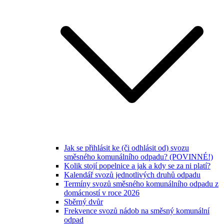
Jak se přihlásit ke (či odhlásit od) svozu
směsného komunálního odpadu? (POVINNÉ!)
Kolik stojí popelnice a jak a kdy se za ni platí?
Kalendář svozů jednotlivých druhů odpadu
Termíny svozů směsného komunálního odpadu z
domácností v roce 2026
Sběrný dvůr
Frekvence svozů nádob na směsný komunální
odpad