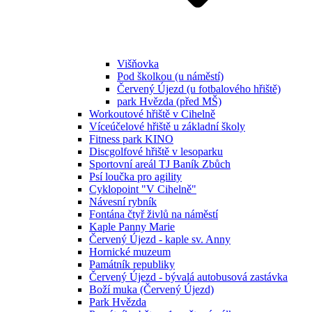
Višňovka
Pod školkou (u náměstí)
Červený Újezd (u fotbalového hřiště)
park Hvězda (před MŠ)
Workoutové hřiště v Cihelně
Víceúčelové hřiště u základní školy
Fitness park KINO
Discgolfové hřiště v lesoparku
Sportovní areál TJ Baník Zbůch
Psí loučka pro agility
Cyklopoint "V Cihelně"
Návesní rybník
Fontána čtyř živlů na náměstí
Kaple Panny Marie
Červený Újezd - kaple sv. Anny
Hornické muzeum
Památník republiky
Červený Újezd - bývalá autobusová zastávka
Boží muka (Červený Újezd)
Park Hvězda