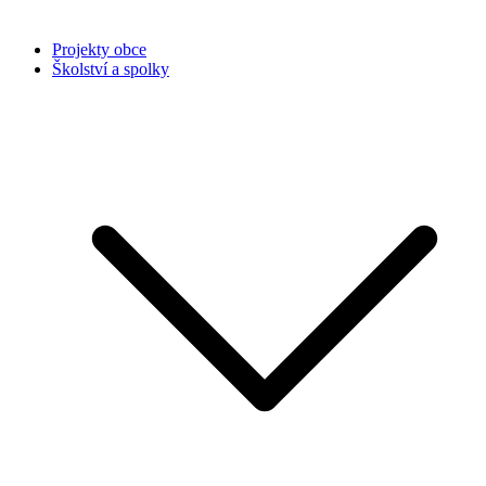
Projekty obce
Školství a spolky