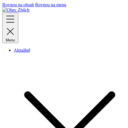
Rovnou na obsah
Rovnou na menu
Menu
Aktuálně