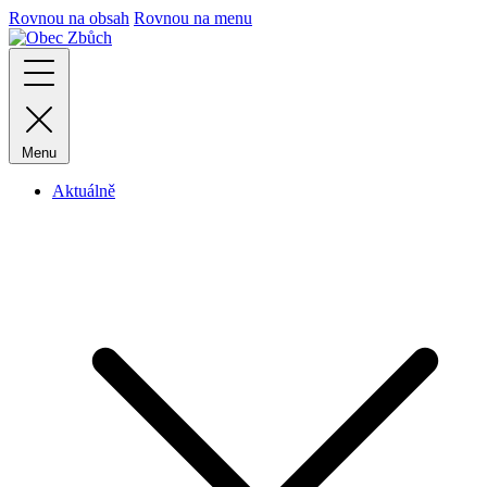
Rovnou na obsah
Rovnou na menu
Menu
Aktuálně