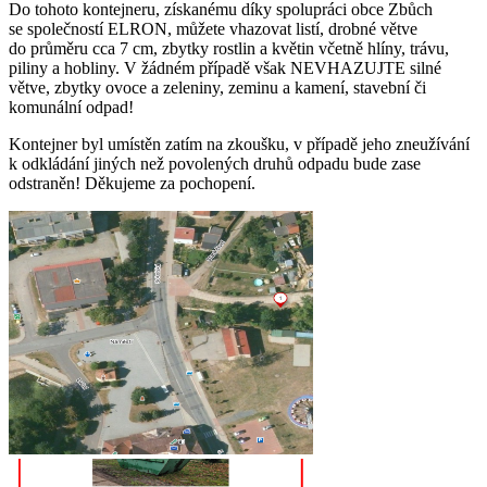
Do tohoto kontejneru, získanému díky spolupráci obce Zbůch
se společností ELRON, můžete vhazovat listí, drobné větve
do průměru cca 7 cm, zbytky rostlin a květin včetně hlíny, trávu,
piliny a hobliny. V žádném případě však NEVHAZUJTE silné
větve, zbytky ovoce a zeleniny, zeminu a kamení, stavební či
komunální odpad!
Kontejner byl umístěn zatím na zkoušku, v případě jeho zneužívání
k odkládání jiných než povolených druhů odpadu bude zase
odstraněn! Děkujeme za pochopení.