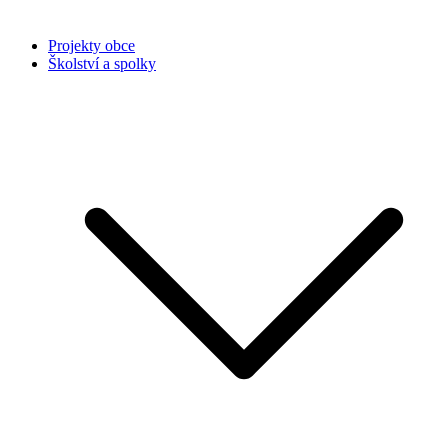
Projekty obce
Školství a spolky