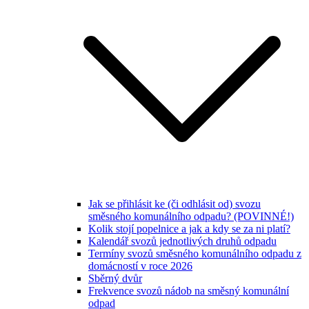
Jak se přihlásit ke (či odhlásit od) svozu
směsného komunálního odpadu? (POVINNÉ!)
Kolik stojí popelnice a jak a kdy se za ni platí?
Kalendář svozů jednotlivých druhů odpadu
Termíny svozů směsného komunálního odpadu z
domácností v roce 2026
Sběrný dvůr
Frekvence svozů nádob na směsný komunální
odpad