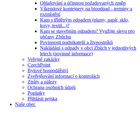
Ohlašování a účinnost požadovaných změn
Víkendové kontejnery na bioodpad - termíny a
rozmístění
Kam s tříděným odpadem (plasty, papír, sklo,
kovy, textil...)?
Kam se stavebním odpadem? Využijte slevu pro
občany Zbůchu
Povinnosti podnikatelů a živnostníků
Nakládání s odpady v obci Zbůch v jednotlivých
letech (povinné informace)
Veřejné zakázky
CzechPoint
Bytové hospodářství
Zveřejňování informací o kontrolách
Ztráty a nálezy
Ochrana osobních údajů
Poplatky
Přihlásit pejska
Naše obec