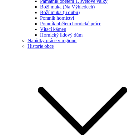
Památník obětem 1. světové války
Boží muka (Na Výhledech)
Boží muka (u dubu)
Pomník hornictví
Pomník obětem hornické práce
Vítací kámen
Hornický lidový dům
Nabídky práce v regionu
Historie obce