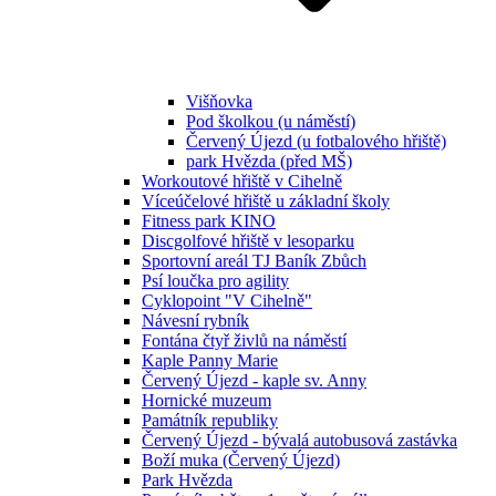
Višňovka
Pod školkou (u náměstí)
Červený Újezd (u fotbalového hřiště)
park Hvězda (před MŠ)
Workoutové hřiště v Cihelně
Víceúčelové hřiště u základní školy
Fitness park KINO
Discgolfové hřiště v lesoparku
Sportovní areál TJ Baník Zbůch
Psí loučka pro agility
Cyklopoint "V Cihelně"
Návesní rybník
Fontána čtyř živlů na náměstí
Kaple Panny Marie
Červený Újezd - kaple sv. Anny
Hornické muzeum
Památník republiky
Červený Újezd - bývalá autobusová zastávka
Boží muka (Červený Újezd)
Park Hvězda