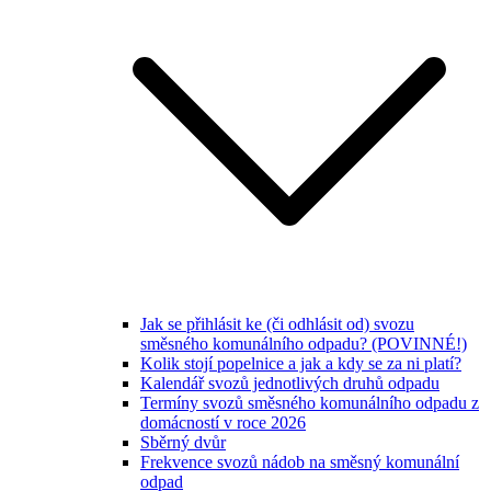
Jak se přihlásit ke (či odhlásit od) svozu
směsného komunálního odpadu? (POVINNÉ!)
Kolik stojí popelnice a jak a kdy se za ni platí?
Kalendář svozů jednotlivých druhů odpadu
Termíny svozů směsného komunálního odpadu z
domácností v roce 2026
Sběrný dvůr
Frekvence svozů nádob na směsný komunální
odpad