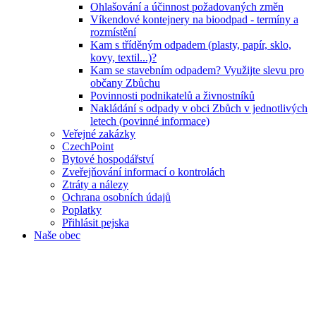
Ohlašování a účinnost požadovaných změn
Víkendové kontejnery na bioodpad - termíny a
rozmístění
Kam s tříděným odpadem (plasty, papír, sklo,
kovy, textil...)?
Kam se stavebním odpadem? Využijte slevu pro
občany Zbůchu
Povinnosti podnikatelů a živnostníků
Nakládání s odpady v obci Zbůch v jednotlivých
letech (povinné informace)
Veřejné zakázky
CzechPoint
Bytové hospodářství
Zveřejňování informací o kontrolách
Ztráty a nálezy
Ochrana osobních údajů
Poplatky
Přihlásit pejska
Naše obec