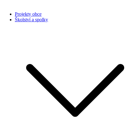
Projekty obce
Školství a spolky