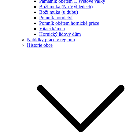
Památník obětem 1. světové války
Boží muka (Na Výhledech)
Boží muka (u dubu)
Pomník hornictví
Pomník obětem hornické práce
Vítací kámen
Hornický lidový dům
Nabídky práce v regionu
Historie obce