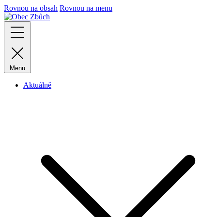
Rovnou na obsah
Rovnou na menu
Menu
Aktuálně