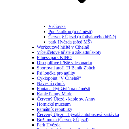
Višňovka
Pod školkou (u náměstí)
Červený Újezd (u fotbalového hřiště)
park Hvězda (před MŠ)
Workoutové hřiště v Cihelně
Víceúčelové hřiště u základní školy
Fitness park KINO
Discgolfové hřiště v lesoparku
Sportovní areál TJ Baník Zbůch
Psí loučka pro agility
Cyklopoint "V Cihelně"
Návesní rybník
Fontána čtyř živlů na náměstí
Kaple Panny Marie
Červený Újezd - kaple sv. Anny
Hornické muzeum
Památník republiky
Červený Újezd - bývalá autobusová zastávka
Boží muka (Červený Újezd)
Park Hvězda