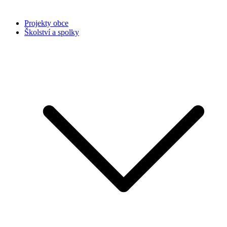
Projekty obce
Školství a spolky