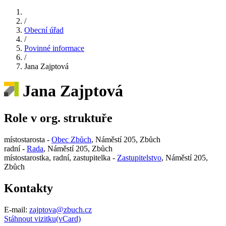
/
Obecní úřad
/
Povinné informace
/
Jana Zajptová
Jana Zajptová
Role v org. struktuře
místostarosta -
Obec Zbůch
, Náměstí 205, Zbůch
radní -
Rada
, Náměstí 205, Zbůch
místostarostka, radní, zastupitelka -
Zastupitelstvo
, Náměstí 205,
Zbůch
Kontakty
E-mail:
zajptova@zbuch.cz
Stáhnout vizitku(vCard)