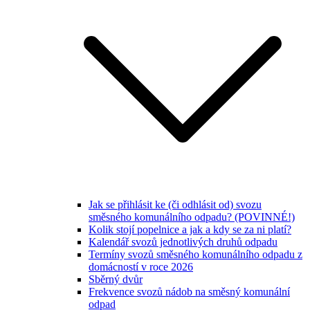
Jak se přihlásit ke (či odhlásit od) svozu
směsného komunálního odpadu? (POVINNÉ!)
Kolik stojí popelnice a jak a kdy se za ni platí?
Kalendář svozů jednotlivých druhů odpadu
Termíny svozů směsného komunálního odpadu z
domácností v roce 2026
Sběrný dvůr
Frekvence svozů nádob na směsný komunální
odpad