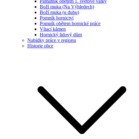
Památník obětem 1. světové války
Boží muka (Na Výhledech)
Boží muka (u dubu)
Pomník hornictví
Pomník obětem hornické práce
Vítací kámen
Hornický lidový dům
Nabídky práce v regionu
Historie obce