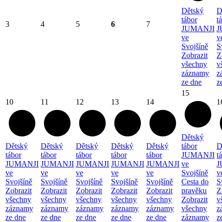
Dětský
D
tábor
t
3
4
5
6
7
JUMANJI
J
ve
v
Svojšíně
S
Zobrazit
Z
všechny
v
záznamy
z
ze dne
z
15
10
11
12
13
14
1
Dětský
Dětský
Dětský
Dětský
Dětský
Dětský
tábor
D
tábor
tábor
tábor
tábor
tábor
JUMANJI
t
JUMANJI
JUMANJI
JUMANJI
JUMANJI
JUMANJI
ve
J
ve
ve
ve
ve
ve
Svojšíně
v
Svojšíně
Svojšíně
Svojšíně
Svojšíně
Svojšíně
Cesta do
S
Zobrazit
Zobrazit
Zobrazit
Zobrazit
Zobrazit
pravěku
Z
všechny
všechny
všechny
všechny
všechny
Zobrazit
v
záznamy
záznamy
záznamy
záznamy
záznamy
všechny
z
ze dne
ze dne
ze dne
ze dne
ze dne
záznamy
z