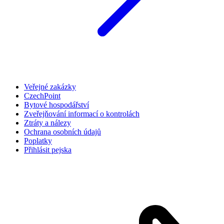
Veřejné zakázky
CzechPoint
Bytové hospodářství
Zveřejňování informací o kontrolách
Ztráty a nálezy
Ochrana osobních údajů
Poplatky
Přihlásit pejska