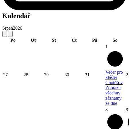
Kalendář
Srpen
2026
Po
Út
St
Čt
Pá
So
1
Večer pro
27
28
29
30
31
2
klášter
Chotěšov
Zobrazit
všechny
záznamy
ze dne
8
9