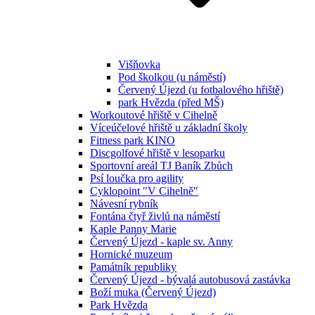
Višňovka
Pod školkou (u náměstí)
Červený Újezd (u fotbalového hřiště)
park Hvězda (před MŠ)
Workoutové hřiště v Cihelně
Víceúčelové hřiště u základní školy
Fitness park KINO
Discgolfové hřiště v lesoparku
Sportovní areál TJ Baník Zbůch
Psí loučka pro agility
Cyklopoint "V Cihelně"
Návesní rybník
Fontána čtyř živlů na náměstí
Kaple Panny Marie
Červený Újezd - kaple sv. Anny
Hornické muzeum
Památník republiky
Červený Újezd - bývalá autobusová zastávka
Boží muka (Červený Újezd)
Park Hvězda