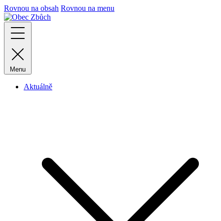
Rovnou na obsah
Rovnou na menu
Menu
Aktuálně