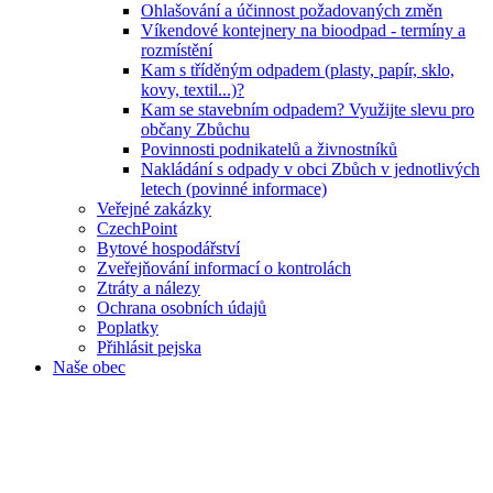
Ohlašování a účinnost požadovaných změn
Víkendové kontejnery na bioodpad - termíny a
rozmístění
Kam s tříděným odpadem (plasty, papír, sklo,
kovy, textil...)?
Kam se stavebním odpadem? Využijte slevu pro
občany Zbůchu
Povinnosti podnikatelů a živnostníků
Nakládání s odpady v obci Zbůch v jednotlivých
letech (povinné informace)
Veřejné zakázky
CzechPoint
Bytové hospodářství
Zveřejňování informací o kontrolách
Ztráty a nálezy
Ochrana osobních údajů
Poplatky
Přihlásit pejska
Naše obec