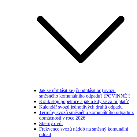
Jak se přihlásit ke (či odhlásit od) svozu
směsného komunálního odpadu? (POVINNÉ!)
Kolik stojí popelnice a jak a kdy se za ni platí?
Kalendář svozů jednotlivých druhů odpadu
Termíny svozů směsného komunálního odpadu z
domácností v roce 2026
Sběrný dvůr
Frekvence svozů nádob na směsný komunální
odpad