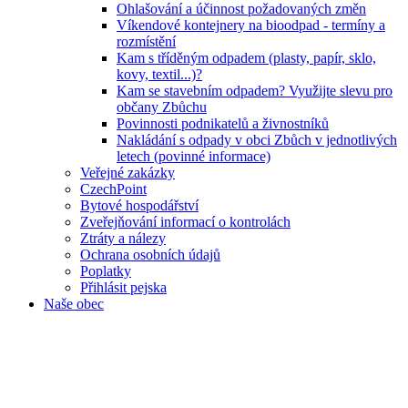
Ohlašování a účinnost požadovaných změn
Víkendové kontejnery na bioodpad - termíny a
rozmístění
Kam s tříděným odpadem (plasty, papír, sklo,
kovy, textil...)?
Kam se stavebním odpadem? Využijte slevu pro
občany Zbůchu
Povinnosti podnikatelů a živnostníků
Nakládání s odpady v obci Zbůch v jednotlivých
letech (povinné informace)
Veřejné zakázky
CzechPoint
Bytové hospodářství
Zveřejňování informací o kontrolách
Ztráty a nálezy
Ochrana osobních údajů
Poplatky
Přihlásit pejska
Naše obec