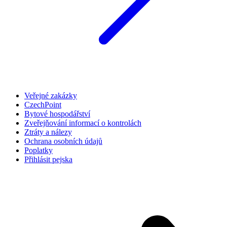
Veřejné zakázky
CzechPoint
Bytové hospodářství
Zveřejňování informací o kontrolách
Ztráty a nálezy
Ochrana osobních údajů
Poplatky
Přihlásit pejska