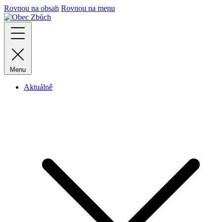
Rovnou na obsah
Rovnou na menu
Menu
Aktuálně