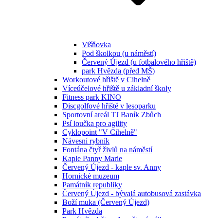
Višňovka
Pod školkou (u náměstí)
Červený Újezd (u fotbalového hřiště)
park Hvězda (před MŠ)
Workoutové hřiště v Cihelně
Víceúčelové hřiště u základní školy
Fitness park KINO
Discgolfové hřiště v lesoparku
Sportovní areál TJ Baník Zbůch
Psí loučka pro agility
Cyklopoint "V Cihelně"
Návesní rybník
Fontána čtyř živlů na náměstí
Kaple Panny Marie
Červený Újezd - kaple sv. Anny
Hornické muzeum
Památník republiky
Červený Újezd - bývalá autobusová zastávka
Boží muka (Červený Újezd)
Park Hvězda