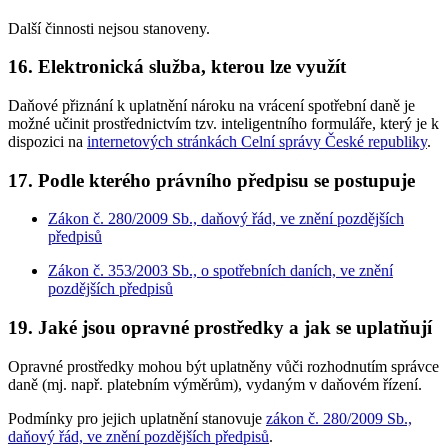
Další činnosti nejsou stanoveny.
16. Elektronická služba, kterou lze využít
Daňové přiznání k uplatnění nároku na vrácení spotřební daně je
možné učinit prostřednictvím tzv. inteligentního formuláře, který je k
dispozici na
internetových stránkách Celní správy České republiky
.
17. Podle kterého právního předpisu se postupuje
Zákon č. 280/2009 Sb., daňový řád, ve znění pozdějších
předpisů
Zákon č. 353/2003 Sb., o spotřebních daních, ve znění
pozdějších předpisů
19. Jaké jsou opravné prostředky a jak se uplatňují
Opravné prostředky mohou být uplatněny vůči rozhodnutím správce
daně (mj. např. platebním výměrům), vydaným v daňovém řízení.
Podmínky pro jejich uplatnění stanovuje
zákon č. 280/2009 Sb.,
daňový řád, ve znění pozdějších předpisů
.