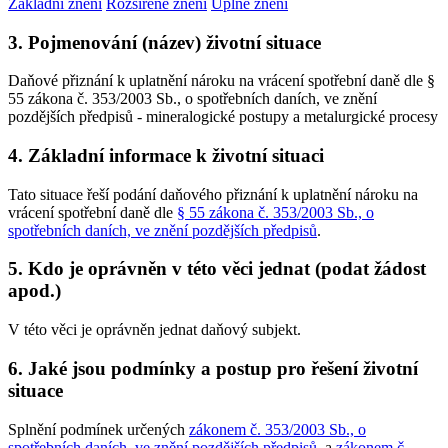
Základní znění
Rozšířené znění
Úplné znění
3. Pojmenování (název) životní situace
Daňové přiznání k uplatnění nároku na vrácení spotřební daně dle §
55 zákona č. 353/2003 Sb., o spotřebních daních, ve znění
pozdějších předpisů - mineralogické postupy a metalurgické procesy
4. Základní informace k životní situaci
Tato situace řeší podání daňového přiznání k uplatnění nároku na
vrácení spotřební daně dle
§ 55 zákona č. 353/2003 Sb., o
spotřebních daních, ve znění pozdějších předpisů
.
5. Kdo je oprávněn v této věci jednat (podat žádost
apod.)
V této věci je oprávněn jednat daňový subjekt.
6. Jaké jsou podmínky a postup pro řešení životní
situace
Splnění podmínek určených
zákonem č. 353/2003 Sb., o
spotřebních daních, ve znění pozdějších předpisů
, a
zákonem č.