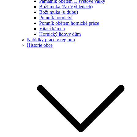
Památník obětem 1. světové války
Boží muka (Na Výhledech)
Boží muka (u dubu)
Pomník hornictví
Pomník obětem hornické práce
Vítací kámen
Hornický lidový dům
Nabídky práce v regionu
Historie obce