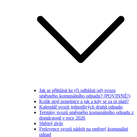
Jak se přihlásit ke (či odhlásit od) svozu
směsného komunálního odpadu? (POVINNÉ!)
Kolik stojí popelnice a jak a kdy se za ni platí?
Kalendář svozů jednotlivých druhů odpadu
Termíny svozů směsného komunálního odpadu z
domácností v roce 2026
Sběrný dvůr
Frekvence svozů nádob na směsný komunální
odpad