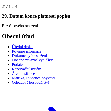
21.11.2014
29. Datum konce platnosti popisu
Bez časového omezení.
Obecní úřad
Úřední deska
Povinné informace
Dokumenty ke stažení
Obecně závazné vyhlášky
Podatelna
Rezervační systém
Životní situace
Matrika, Evidence obyvatel
Odpadové hospodářství