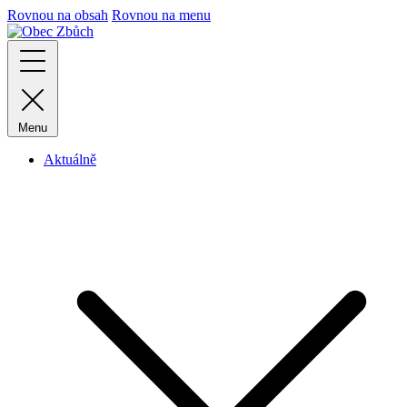
Rovnou na obsah
Rovnou na menu
Menu
Aktuálně