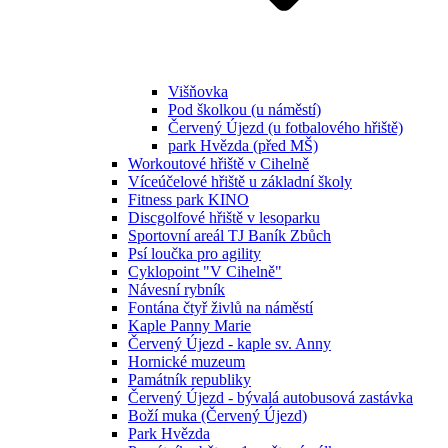
Višňovka
Pod školkou (u náměstí)
Červený Újezd (u fotbalového hřiště)
park Hvězda (před MŠ)
Workoutové hřiště v Cihelně
Víceúčelové hřiště u základní školy
Fitness park KINO
Discgolfové hřiště v lesoparku
Sportovní areál TJ Baník Zbůch
Psí loučka pro agility
Cyklopoint "V Cihelně"
Návesní rybník
Fontána čtyř živlů na náměstí
Kaple Panny Marie
Červený Újezd - kaple sv. Anny
Hornické muzeum
Památník republiky
Červený Újezd - bývalá autobusová zastávka
Boží muka (Červený Újezd)
Park Hvězda