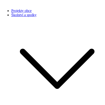
Projekty obce
Školství a spolky