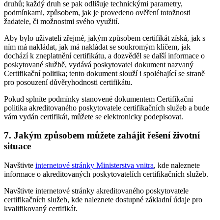
druhů; každý druh se pak odlišuje technickými parametry,
podmínkami, způsobem, jak je provedeno ověření totožnosti
žadatele, či možnostmi svého využití.
Aby bylo uživateli zřejmé, jakým způsobem certifikát získá, jak s
ním má nakládat, jak má nakládat se soukromým klíčem, jak
dochází k zneplatnění certifikátu, a dozvěděl se další informace o
poskytované službě, vydává poskytovatel dokument nazvaný
Certifikační politika; tento dokument slouží i spoléhající se straně
pro posouzení důvěryhodnosti certifikátu.
Pokud splníte podmínky stanovené dokumentem Certifikační
politika akreditovaného poskytovatele certifikačních služeb a bude
vám vydán certifikát, můžete se elektronicky podepisovat.
7. Jakým způsobem můžete zahájit řešení životní
situace
Navštivte
internetové stránky Ministerstva vnitra
, kde naleznete
informace o akreditovaných poskytovatelích certifikačních služeb.
Navštivte internetové stránky akreditovaného poskytovatele
certifikačních služeb, kde naleznete dostupné základní údaje pro
kvalifikovaný certifikát.