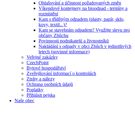
Ohlašování a účinnost požadovaných změn
Víkendové kontejnery na bioodpad - termíny a
rozmístění
Kam s tříděným odpadem (plasty, papír, sklo,
kovy, textil...)?
Kam se stavebním odpadem? Využijte slevu pro
občany Zbůchu
Povinnosti podnikatelů a živnostníků
Nakládání s odpady v obci Zbůch v jednotlivých
letech (povinné informace)
Veřejné zakázky
CzechPoint
Bytové hospodářství
Zveřejňování informací o kontrolách
Ztráty a nálezy
Ochrana osobních údajů
Poplatky
Přihlásit pejska
Naše obec