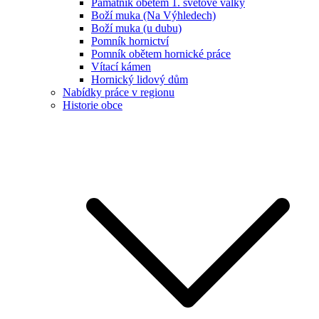
Památník obětem 1. světové války
Boží muka (Na Výhledech)
Boží muka (u dubu)
Pomník hornictví
Pomník obětem hornické práce
Vítací kámen
Hornický lidový dům
Nabídky práce v regionu
Historie obce