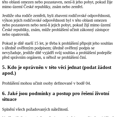
této oblasti omezen nebo pozastaven, není-li jeho pobyt, pokud žije
mimo území České republiky, znám nebo zemřel.
Jestliže oba rodiče zemřeli, byli zbaveni rodičovské odpovědnosti,
výkon jejich rodičovské odpovědnosti byl v této oblasti omezen
nebo pozastaven nebo není-li jejich pobyt, pokud žijí mimo území
České republiky, znám, může prohlášení učinit zákonný zástupce
nebo opatrovník.
Pokud je dítě starší 15 let, je třeba k prohlášení připojit jeho souhlas
s úředně ověřeným podpisem; úředně ověřený podpis se
nevyžaduje, jestliže dítě vyjádří svůj souhlas a prohlášení podepíše
před správním orgánem, u něhož se prohlášení činí.
5. Kdo je oprávněn v této věci jednat (podat žádost
apod.)
Prohlášení mohou učinit osoby definované v bodě 04.
6. Jaké jsou podmínky a postup pro řešení životní
situace
Splnění všech požadovaných náležitostí.