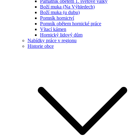
Památník obětem 1. světové války
Boží muka (Na Výhledech)
Boží muka (u dubu)
Pomník hornictví
Pomník obětem hornické práce
Vítací kámen
Hornický lidový dům
Nabídky práce v regionu
Historie obce