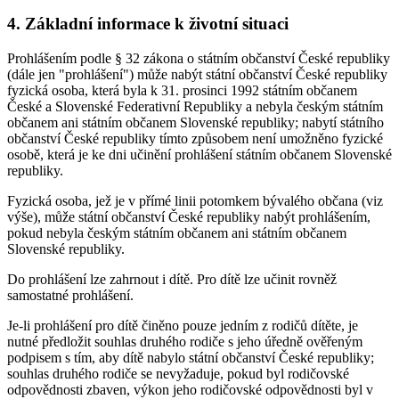
4. Základní informace k životní situaci
Prohlášením podle § 32 zákona o státním občanství České republiky
(dále jen "prohlášení") může nabýt státní občanství České republiky
fyzická osoba, která byla k 31. prosinci 1992 státním občanem
České a Slovenské Federativní Republiky a nebyla českým státním
občanem ani státním občanem Slovenské republiky; nabytí státního
občanství České republiky tímto způsobem není umožněno fyzické
osobě, která je ke dni učinění prohlášení státním občanem Slovenské
republiky.
Fyzická osoba, jež je v přímé linii potomkem bývalého občana (viz
výše), může státní občanství České republiky nabýt prohlášením,
pokud nebyla českým státním občanem ani státním občanem
Slovenské republiky.
Do prohlášení lze zahrnout i dítě. Pro dítě lze učinit rovněž
samostatné prohlášení.
Je-li prohlášení pro dítě činěno pouze jedním z rodičů dítěte, je
nutné předložit souhlas druhého rodiče s jeho úředně ověřeným
podpisem s tím, aby dítě nabylo státní občanství České republiky;
souhlas druhého rodiče se nevyžaduje, pokud byl rodičovské
odpovědnosti zbaven, výkon jeho rodičovské odpovědnosti byl v