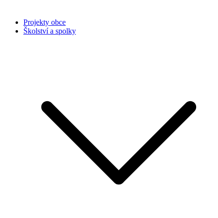
Projekty obce
Školství a spolky