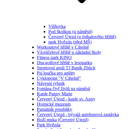
Višňovka
Pod školkou (u náměstí)
Červený Újezd (u fotbalového hřiště)
park Hvězda (před MŠ)
Workoutové hřiště v Cihelně
Víceúčelové hřiště u základní školy
Fitness park KINO
Discgolfové hřiště v lesoparku
Sportovní areál TJ Baník Zbůch
Psí loučka pro agility
Cyklopoint "V Cihelně"
Návesní rybník
Fontána čtyř živlů na náměstí
Kaple Panny Marie
Červený Újezd - kaple sv. Anny
Hornické muzeum
Památník republiky
Červený Újezd - bývalá autobusová zastávka
Boží muka (Červený Újezd)
Park Hvězda