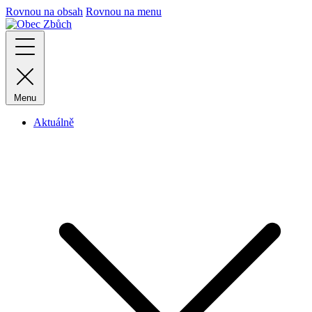
Rovnou na obsah
Rovnou na menu
Menu
Aktuálně