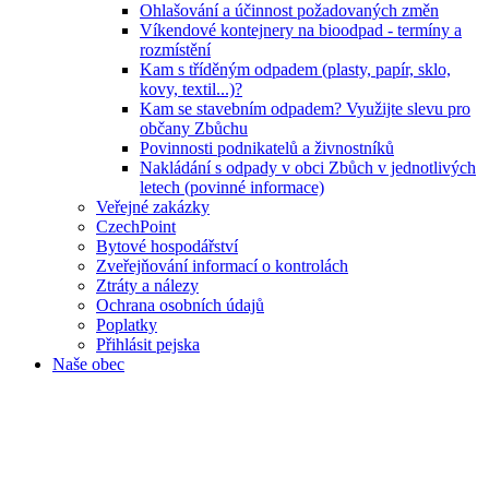
Ohlašování a účinnost požadovaných změn
Víkendové kontejnery na bioodpad - termíny a
rozmístění
Kam s tříděným odpadem (plasty, papír, sklo,
kovy, textil...)?
Kam se stavebním odpadem? Využijte slevu pro
občany Zbůchu
Povinnosti podnikatelů a živnostníků
Nakládání s odpady v obci Zbůch v jednotlivých
letech (povinné informace)
Veřejné zakázky
CzechPoint
Bytové hospodářství
Zveřejňování informací o kontrolách
Ztráty a nálezy
Ochrana osobních údajů
Poplatky
Přihlásit pejska
Naše obec