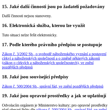
15. Jaké další činnosti jsou po žadateli požadovány
Další činnosti nejsou stanoveny.
16. Elektronická služba, kterou lze využít
Tuto situaci nelze řešit elektronicky.
17. Podle kterého právního předpisu se postupuje
Zákon č. 3/2002 Sb., o svobodě náboženského vyznání a postavení
církví a náboženských společností a o změně některých zákonů
(zákon o církvích a náboženských společnostech), ve znění
pozdějších předpisů
18. Jaké jsou související předpisy
Zákon č. 500/2004 Sb., správní řád, ve znění pozdějších předpisů
19. Jaké jsou opravné prostředky a jak se uplatňují
Odvolacím orgánem je Ministerstvo kultury; pro opravné prostředky
platí obecné lhůty dle
zákona č. 500/2004 Sb., správní řád, ve znění