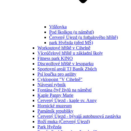
Višňovka
Pod školkou (u náměstí)
Červený Újezd (u fotbalového hřiště)
park Hvězda (před MŠ)
Workoutové hřiště v Cihelně
Víceúčelové hřiště u základní školy
Fitness park KINO
Discgolfové hřiště v lesoparku
Sportovní areál TJ Baník Zbůch
Psí loučka pro agility
Cyklopoint "V Cihelně"
Návesní rybník
Fontána čtyř živlů na náměstí
Kaple Panny Marie
Červený Újezd - kaple sv. Anny
Hornické muzeum
Památník republiky
Červený Újezd - bývalá autobusová zastávka
Boží muka (Červený Újezd)
Park Hvězda