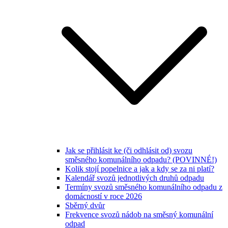
Jak se přihlásit ke (či odhlásit od) svozu
směsného komunálního odpadu? (POVINNÉ!)
Kolik stojí popelnice a jak a kdy se za ni platí?
Kalendář svozů jednotlivých druhů odpadu
Termíny svozů směsného komunálního odpadu z
domácností v roce 2026
Sběrný dvůr
Frekvence svozů nádob na směsný komunální
odpad