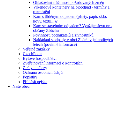
Ohlašování a účinnost požadovaných změn
Víkendové kontejnery na bioodpad - termíny a
rozmístění
Kam s tříděným odpadem (plasty, papír, sklo,
kovy, textil...)?
Kam se stavebním odpadem? Využijte slevu pro
občany Zbůchu
Povinnosti podnikatelů a živnostníků
Nakládání s odpady v obci Zbůch v jednotlivých
letech (povinné informace)
Veřejné zakázky
CzechPoint
Bytové hospodářství
Zveřejňování informací o kontrolách
Ztráty a nálezy
Ochrana osobních údajů
Poplatky
Přihlásit pejska
Naše obec