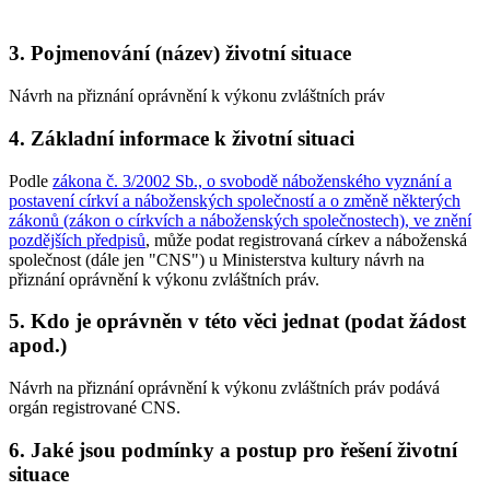
3. Pojmenování (název) životní situace
Návrh na přiznání oprávnění k výkonu zvláštních práv
4. Základní informace k životní situaci
Podle
zákona č. 3/2002 Sb., o svobodě náboženského vyznání a
postavení církví a náboženských společností a o změně některých
zákonů (zákon o církvích a náboženských společnostech), ve znění
pozdějších předpisů
, může podat registrovaná církev a náboženská
společnost (dále jen "CNS") u Ministerstva kultury návrh na
přiznání oprávnění k výkonu zvláštních práv.
5. Kdo je oprávněn v této věci jednat (podat žádost
apod.)
Návrh na přiznání oprávnění k výkonu zvláštních práv podává
orgán registrované CNS.
6. Jaké jsou podmínky a postup pro řešení životní
situace