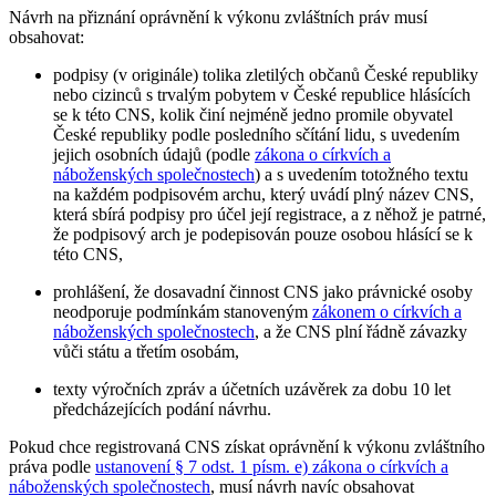
Návrh na přiznání oprávnění k výkonu zvláštních práv musí
obsahovat:
podpisy (v originále) tolika zletilých občanů České republiky
nebo cizinců s trvalým pobytem v České republice hlásících
se k této CNS, kolik činí nejméně jedno promile obyvatel
České republiky podle posledního sčítání lidu, s uvedením
jejich osobních údajů (podle
zákona o církvích a
náboženských společnostech
) a s uvedením totožného textu
na každém podpisovém archu, který uvádí plný název CNS,
která sbírá podpisy pro účel její registrace, a z něhož je patrné,
že podpisový arch je podepisován pouze osobou hlásící se k
této CNS,
prohlášení, že dosavadní činnost CNS jako právnické osoby
neodporuje podmínkám stanoveným
zákonem o církvích a
náboženských společnostech
, a že CNS plní řádně závazky
vůči státu a třetím osobám,
texty výročních zpráv a účetních uzávěrek za dobu 10 let
předcházejících podání návrhu.
Pokud chce registrovaná CNS získat oprávnění k výkonu zvláštního
práva podle
ustanovení § 7 odst. 1 písm. e) zákona o církvích a
náboženských společnostech
, musí návrh navíc obsahovat