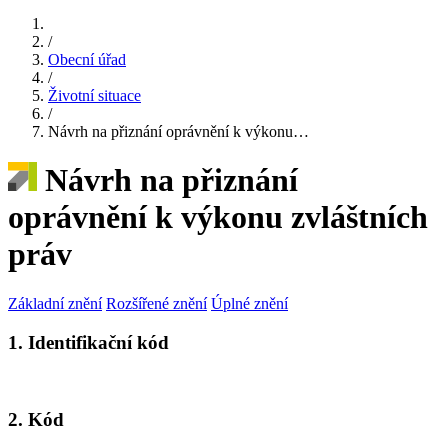
/
Obecní úřad
/
Životní situace
/
Návrh na přiznání oprávnění k výkonu…
Návrh na přiznání
oprávnění k výkonu zvláštních
práv
Základní znění
Rozšířené znění
Úplné znění
1. Identifikační kód
2. Kód