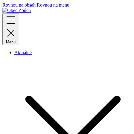
Rovnou na obsah
Rovnou na menu
Menu
Aktuálně