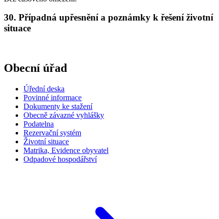
30. Případná upřesnění a poznámky k řešení životní
situace
Obecní úřad
Úřední deska
Povinné informace
Dokumenty ke stažení
Obecně závazné vyhlášky
Podatelna
Rezervační systém
Životní situace
Matrika, Evidence obyvatel
Odpadové hospodářství