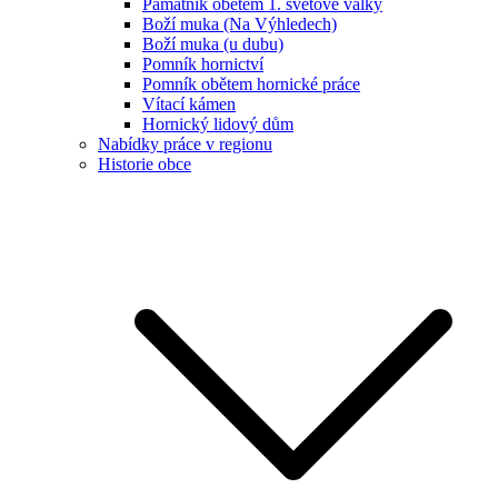
Památník obětem 1. světové války
Boží muka (Na Výhledech)
Boží muka (u dubu)
Pomník hornictví
Pomník obětem hornické práce
Vítací kámen
Hornický lidový dům
Nabídky práce v regionu
Historie obce