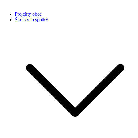
Projekty obce
Školství a spolky