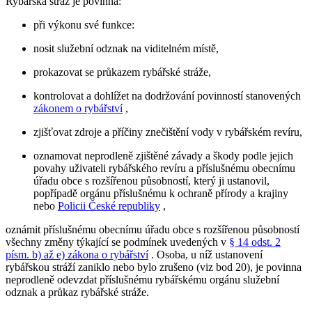
Rybářská stráž je povinna:
při výkonu své funkce:
nosit služební odznak na viditelném místě,
prokazovat se průkazem rybářské stráže,
kontrolovat a dohlížet na dodržování povinností stanovených
zákonem o rybářství
,
zjišťovat zdroje a příčiny znečištění vody v rybářském revíru,
oznamovat neprodleně zjištěné závady a škody podle jejich
povahy uživateli rybářského revíru a příslušnému obecnímu
úřadu obce s rozšířenou působností, který ji ustanovil,
popřípadě orgánu příslušnému k ochraně přírody a krajiny
nebo
Policii České republiky
,
oznámit příslušnému obecnímu úřadu obce s rozšířenou působností
všechny změny týkající se podmínek uvedených v
§ 14 odst. 2
písm. b) až e) zákona o rybářství
. Osoba, u níž ustanovení
rybářskou stráží zaniklo nebo bylo zrušeno (viz bod 20), je povinna
neprodleně odevzdat příslušnému rybářskému orgánu služební
odznak a průkaz rybářské stráže.