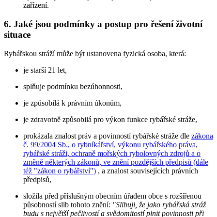
zařízení.
6. Jaké jsou podmínky a postup pro řešení životní
situace
Rybářskou stráží může být ustanovena fyzická osoba, která:
je starší 21 let,
splňuje podmínku bezúhonnosti,
je způsobilá k právním úkonům,
je zdravotně způsobilá pro výkon funkce rybářské stráže,
prokázala znalost práv a povinností rybářské stráže dle
zákona
č. 99/2004 Sb., o rybníkářství, výkonu rybářského práva,
rybářské stráži, ochraně mořských rybolovných zdrojů a o
změně některých zákonů, ve znění pozdějších předpisů (dále
též "zákon o rybářství")
, a znalost souvisejících právních
předpisů,
složila před příslušným obecním úřadem obce s rozšířenou
působností slib tohoto znění:
"Slibuji, že jako rybářská stráž
budu s největší pečlivostí a svědomitostí plnit povinnosti při