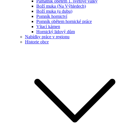
Památník obětem 1. světové války
Boží muka (Na Výhledech)
Boží muka (u dubu)
Pomník hornictví
Pomník obětem hornické práce
Vítací kámen
Hornický lidový dům
Nabídky práce v regionu
Historie obce