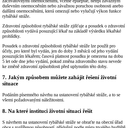
záchvatovitými onemocněními, včetně epilepsie, netrpí závažným
duševním onemocněním nebo závažnou poruchou osobnosti anebo
dalšími onemocněními, která omezují nebo vylučují výkon funkce
rybářské stráže.
Zdravotní způsobilost rybářské stráže zjišťuje a posudek o zdravotní
způsobilosti vydává posuzující lékař na základě výsledku lékařské
prohlídky.
Posudek o zdravotní způsobilosti rybářské stráže lze použít pro
účely, pro které byl vydán, jen do doby 3 měsíců od jeho vydání
posuzujícím lékařem; časová platnost posudku je omezena na dobu
5 let ode dne jeho vydání, pokud změna zdravotního stavu nevede
ke změně zdravotní způsobilosti před uplynutím této doby.
7. Jakým způsobem můžete zahájit řešení životní
situace
Podáním písemného návrhu na ustanovení rybářské stráže, a to se
všemi požadovanými náležitostmi.
8. Na které instituci životní situaci řešit
S návrhem na ustanovení rybářské stráže se obraťte na obecní úřad
obce s rozšířenou působností, příslušný podle místa trvalého bydliště