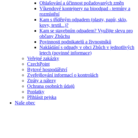
Ohlašování a účinnost požadovaných změn
Víkendové kontejnery na bioodpad - termíny a
rozmístění
Kam s tříděným odpadem (plasty, papír, sklo,
kovy, textil...)?
Kam se stavebním odpadem? Využijte slevu pro
občany Zbůchu
Povinnosti podnikatelů a živnostníků
Nakládání s odpady v obci Zbůch v jednotlivých
letech (povinné informace)
Veřejné zakázky
CzechPoint
Bytové hospodářství
Zveřejňování informací o kontrolách
Ztráty a nálezy
Ochrana osobních údajů
Poplatky
Přihlásit pejska
Naše obec