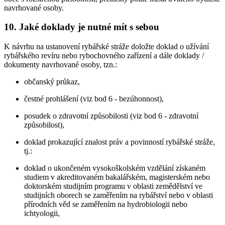
navrhované osoby.
10. Jaké doklady je nutné mít s sebou
K návrhu na ustanovení rybářské stráže doložte doklad o užívání
rybářského revíru nebo rybochovného zařízení a dále doklady /
dokumenty navrhované osoby, tzn.:
občanský průkaz,
čestné prohlášení (viz bod 6 - bezúhonnost),
posudek o zdravotní způsobilosti (viz bod 6 - zdravotní
způsobilost),
doklad prokazující znalost práv a povinností rybářské stráže,
tj.:
doklad o ukončeném vysokoškolském vzdělání získaném
studiem v akreditovaném bakalářském, magisterském nebo
doktorském studijním programu v oblasti zemědělství ve
studijních oborech se zaměřením na rybářství nebo v oblasti
přírodních věd se zaměřením na hydrobiologii nebo
ichtyologii,