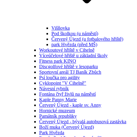
Višňovka
Pod školkou (u náměstí)
Červený Újezd (u fotbalového hřiště)
park Hvězda (před MŠ)
Workoutové hřiště v Cihelně
Víceúčelové hřiště u základní školy
Fitness park KINO
Discgolfové hřiště v lesoparku
Sportovní areál TJ Baník Zbůch
Psí loučka pro agility
Cyklopoint "V Cihelně"
Návesní rybník
Fontána čtyř živlů na náměstí
Kaple Panny Marie
Červený Újezd - kaple sv. Anny
Hornické muzeum
Památník republiky
Červený Újezd - bývalá autobusová zastávka
Boží muka (Červený Újezd)
Park Hvězda