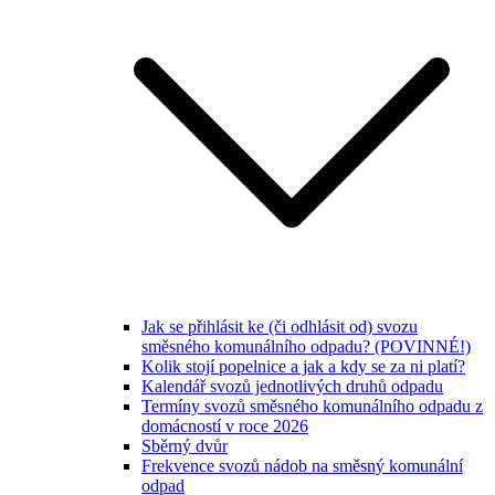
Jak se přihlásit ke (či odhlásit od) svozu
směsného komunálního odpadu? (POVINNÉ!)
Kolik stojí popelnice a jak a kdy se za ni platí?
Kalendář svozů jednotlivých druhů odpadu
Termíny svozů směsného komunálního odpadu z
domácností v roce 2026
Sběrný dvůr
Frekvence svozů nádob na směsný komunální
odpad