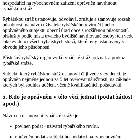
hospodařící na rybochovném zařízení oprávněn navrhnout
rybářskou stráž.
Rybářskou stráž ustanovuje, odvolává, zrušuje a stanovuje rozsah
působnosti na návrh uživatele rybářského revíru či jiného
oprávněného subjektu obecní úřad obce s rozšířenou působností,
příslušný podle místa trvalého bydliště navrhované osoby; ten vede
také evidenci všech rybářských stráží, které byly ustanoveny v
obvodu jeho působnosti.
Příslušný rybářský orgán vydá rybářské stráži odznak a průkaz
rybářské stráže.
Subjekt, který rybářskou stráž ustanovil či ji vede v evidenci, je
oprávněn nejméně jednou za 5 let ověřovat náležitosti, na základě
kterých byl souhlas udělen, včetně kvalifikačních požadavků.
5. Kdo je oprávněn v této věci jednat (podat žádost
apod.)
Návrh na ustanovení rybářské stráže je:
povinen podat - uživatel rybářského revíru,
oprávněn podat - subjekt hospodařící na rybochovném