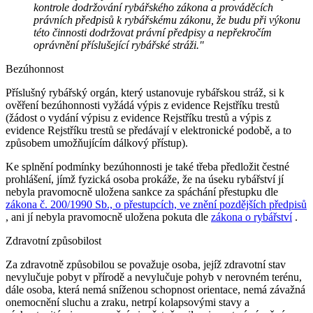
kontrole dodržování rybářského zákona a prováděcích
právních předpisů k rybářskému zákonu, že budu při výkonu
této činnosti dodržovat právní předpisy a nepřekročím
oprávnění příslušející rybářské stráži."
Bezúhonnost
Příslušný rybářský orgán, který ustanovuje rybářskou stráž, si k
ověření bezúhonnosti vyžádá výpis z evidence Rejstříku trestů
(žádost o vydání výpisu z evidence Rejstříku trestů a výpis z
evidence Rejstříku trestů se předávají v elektronické podobě, a to
způsobem umožňujícím dálkový přístup).
Ke splnění podmínky bezúhonnosti je také třeba předložit čestné
prohlášení, jímž fyzická osoba prokáže, že na úseku rybářství jí
nebyla pravomocně uložena sankce za spáchání přestupku dle
zákona č. 200/1990 Sb., o přestupcích, ve znění pozdějších předpisů
, ani jí nebyla pravomocně uložena pokuta dle
zákona o rybářství
.
Zdravotní způsobilost
Za zdravotně způsobilou se považuje osoba, jejíž zdravotní stav
nevylučuje pobyt v přírodě a nevylučuje pohyb v nerovném terénu,
dále osoba, která nemá sníženou schopnost orientace, nemá závažná
onemocnění sluchu a zraku, netrpí kolapsovými stavy a