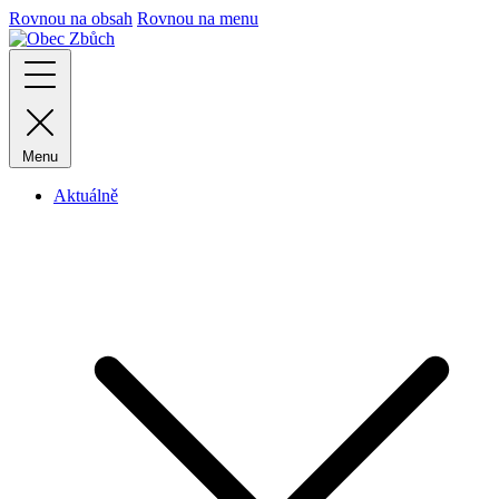
Rovnou na obsah
Rovnou na menu
Menu
Aktuálně