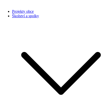
Projekty obce
Školství a spolky