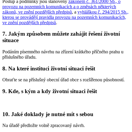
Postup a podmínky jsou stanoveny
zákonem č. 361/2000 Sb., o
provozu na pozemních komunikacích a o změnách některých
zákonů, ve znění pozdějších předpisů
, a
vyhláškou č. 294/2015 Sb.,
kterou se provádějí pravidla provozu na pozemních komunikacích,
ve znění pozdějších předpisů
.
7. Jakým způsobem můžete zahájit řešení životní
situace
Podáním písemného návrhu na zřízení krátkého příčného prahu u
příslušného úřadu.
8. Na které instituci životní situaci řešit
Obraťte se na příslušný obecní úřad obce s rozšířenou působností.
9. Kde, s kým a kdy životní situaci řešit
10. Jaké doklady je nutné mít s sebou
Na úřadě předložte volně zpracovaný návrh.