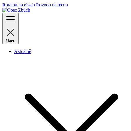
Rovnou na obsah
Rovnou na menu
Menu
Aktuálně