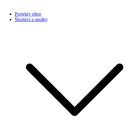
Projekty obce
Školství a spolky