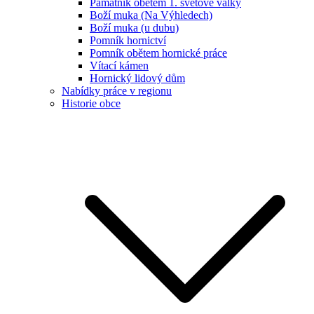
Památník obětem 1. světové války
Boží muka (Na Výhledech)
Boží muka (u dubu)
Pomník hornictví
Pomník obětem hornické práce
Vítací kámen
Hornický lidový dům
Nabídky práce v regionu
Historie obce