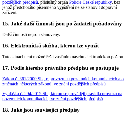
pozdějších předpisů
, příslušný orgán
Policie České republiky
, bez
jehož předchozího písemného vyjádření nelze stanovit dopravní
zařízení.
15. Jaké další činnosti jsou po žadateli požadovány
Další činnosti nejsou stanoveny.
16. Elektronická služba, kterou lze využít
Tuto situaci není možné řešit zasláním návrhu elektronickou poštou.
17. Podle kterého právního předpisu se postupuje
Zákon č. 361/2000 Sb., o provozu na pozemních komunikacích a o
změnách některých zákonů, ve znění pozdějších předpisů
Vyhláška č. 294/2015 Sb., kterou se provádějí pravidla provozu na
pozemních komunikacích, ve znění pozdějších předpisů
18. Jaké jsou související předpisy