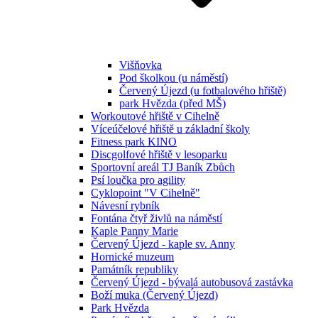
Višňovka
Pod školkou (u náměstí)
Červený Újezd (u fotbalového hřiště)
park Hvězda (před MŠ)
Workoutové hřiště v Cihelně
Víceúčelové hřiště u základní školy
Fitness park KINO
Discgolfové hřiště v lesoparku
Sportovní areál TJ Baník Zbůch
Psí loučka pro agility
Cyklopoint "V Cihelně"
Návesní rybník
Fontána čtyř živlů na náměstí
Kaple Panny Marie
Červený Újezd - kaple sv. Anny
Hornické muzeum
Památník republiky
Červený Újezd - bývalá autobusová zastávka
Boží muka (Červený Újezd)
Park Hvězda