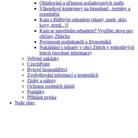
Ohlašování a účinnost požadovaných změn
Víkendové kontejnery na bioodpad - termíny a
rozmístění
Kam s tříděným odpadem (plasty, papír, sklo,
kovy, textil...)?
Kam se stavebním odpadem? Využijte slevu pro
občany Zbůchu
Povinnosti podnikatelů a živnostníků
Nakládání s odpady v obci Zbůch v jednotlivých
letech (povinné informace)
Veřejné zakázky
CzechPoint
Bytové hospodářství
Zveřejňování informací o kontrolách
Ztráty a nálezy
Ochrana osobních údajů
Poplatky
Přihlásit pejska
Naše obec