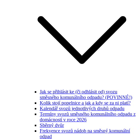
Jak se přihlásit ke (či odhlásit od) svozu
směsného komunálního odpadu? (POVINNÉ!)
Kolik stojí popelnice a jak a kdy se za ni platí?
Kalendář svozů jednotlivých druhů odpadu
Termíny svozů směsného komunálního odpadu z
domácností v roce 2026
Sběrný dvůr
Frekvence svozů nádob na směsný komunální
odpad