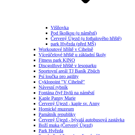
Višňovka
Pod školkou (u náměstí)
Červený Újezd (u fotbalového hřiště)
park Hvězda (před MŠ)
Workoutové hřiště v Cihelně
Víceúčelové hřiště u základní školy
Fitness park KINO
Discgolfové hřiště v lesoparku
Sportovní areál TJ Baník Zbůch
Psí loučka pro agility
Cyklopoint "V Cihelně"
Návesní rybník
Fontána čtyř živlů na náměstí
Kaple Panny Marie
Červený Újezd - kaple sv. Anny
Hornické muzeum
Památník republiky
Červený Újezd - bývalá autobusová zastávka
Boží muka (Červený Újezd)
Park Hvězda