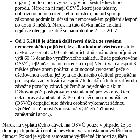
orgánu) budou moci vybrat v prvních šesti týdnech po
porodu. Nárok na ni mají OSVČ, které jsou účastny
dobrovolného nemocenského pojištění, pokud splňují
zákonnou podmínku účasti na nemocenském pojištění alespoň
po dobu 3 měsíců. Nárok na tuto dávku může uplatnit
nejdříve otec, jehož dítě se narodilo dne 21.12.2017.
Od 1
.
6
.
2018 je účinná další nová dávka ze systému
nemocenského pojištění
,
tzv
.
dlouhodobé ošetřovné
- tuto
dávku lze čerpat až 90 kalendářních dnů s náhradou příjmů ve
výši 60 % denního vyměřovacího základu. Bude poskytována
OSVČ, jejíž účast na nemocenském pojištění trvala alespoň 3
měsíce přede dnem počátku dlouhodobé celodenní péče o
ošetřovanou osobu, jež byla do domácího ošetření propuštěna
po hospitalizaci v trvání alespoň 7 kalendářních dnů z důvodu
závažné poruchy zdraví, přičemž se nejednalo o akutní
lůžkovou péči poskytovanou standardně pro výkony, které
nelze provést ambulantně. Po dobu péče nesmí pojištěnec
(OSVČ) čerpající tuto dávku osobně vykonávat žádnou
výdělečnou činnost (samostatná výdělečná činnost,
zaměstnání apod.).
Nárok na výplatu těchto dávek má OSVČ pouze v případě, že po
dobu jejich pobírání osobně nevykonává samostatnou výdělečnou
činnost. Pokud je výkon samostatné výdělečné činnosti zajištěn