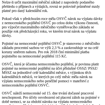
Nelze-li určit maximální měsíční základ z naposledy podaného
přehledu o příjmech a výdajích, rovná se polovině průměrné mzdy
platné pro daný kalendářní rok.
Pokud však v předchozím roce měla OSVČ nárok na výplatu dávky
z nemocenského pojištění OSVČ po celou dobu výkonu činnosti,
pro výpočet maximálního měsíčního vyměřovacího základu se
použije rok předcházející roku, ve kterém trval nárok na výplatu
dávky.
Pojistné na nemocenské pojištění OSVČ je stanoveno z měsíčního
základu procentní sazbou ve výši 2,3 % a zaokrouhluje se na celé
koruny směrem nahoru. Pro rok 2018 činí minimální platba
pojistného na nemocenské pojištění 115 Kč.
OSVČ, která je účastna nemocenského pojištění, je povinna platit
pojistné na nemocenské pojištění na účet příslušné OSSZ/ PSSZ/
MSSZ na jednotlivé celé kalendářní měsíce, s výjimkou těch
kalendářních měsíců, ve kterých po celý měsíc měla nárok na
výplatu nemocenského nebo peněžité pomoci v mateřství z
nemocenského pojištění OSVČ.
OSVČ náleží nemocenské od 15. dne trvání dočasné pracovní
neschopnosti. Pro účely osvobození od placení záloh na pojistné v
době nemoci, se za období nároku na výplatu nemocenského