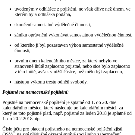
uvedeným v odhlášce z pojištění, ne však dříve než dnem, ve
kterém byla odhláška podána,
skončení samostatné výdělečné činnosti,
zániku oprávnění vykonávat samostatnou výdělečnou činnost,
od kterého jí byl pozastaven výkon samostatné výdělečné
činnosti,
prvním dnem kalendářního měsíce, za který nebylo ve
stanovené lhůtě zaplaceno pojistné, nebo sice bylo zaplaceno
v této lhůtě, avšak v nižší částce, než mělo být zaplaceno,
nástupu výkonu trestu odnětí svobody.
Pojistné na nemocenské pojištění
:
Pojistné na nemocenské pojištění je splatné od 1. do 20. dne
kalendářního měsíce, který následuje po kalendářním měsíci, za
který se toto pojistné platí, např. pojistné za leden 2018 je splatné od
1. do 20.2.2018 atp.
Číslo účtu pro placení pojistného na nemocenské pojištění zjistí
OSVČ na své příslušné okresní správě sociálního zabezpečení,