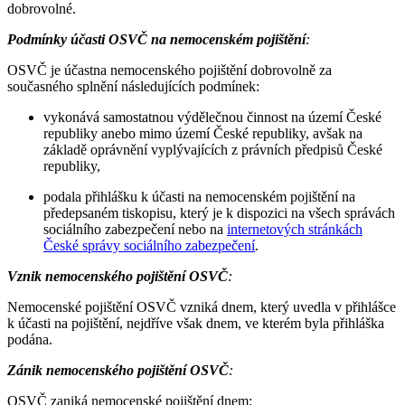
dobrovolné.
Podmínky účasti OSVČ na nemocenském pojištění
:
OSVČ je účastna nemocenského pojištění dobrovolně za
současného splnění následujících podmínek:
vykonává samostatnou výdělečnou činnost na území České
republiky anebo mimo území České republiky, avšak na
základě oprávnění vyplývajících z právních předpisů České
republiky,
podala přihlášku k účasti na nemocenském pojištění na
předepsaném tiskopisu, který je k dispozici na všech správách
sociálního zabezpečení nebo na
internetových stránkách
České správy sociálního zabezpečení
.
Vznik nemocenského pojištění OSVČ
:
Nemocenské pojištění OSVČ vzniká dnem, který uvedla v přihlášce
k účasti na pojištění, nejdříve však dnem, ve kterém byla přihláška
podána.
Zánik nemocenského pojištění OSVČ
:
OSVČ zaniká nemocenské pojištění dnem: