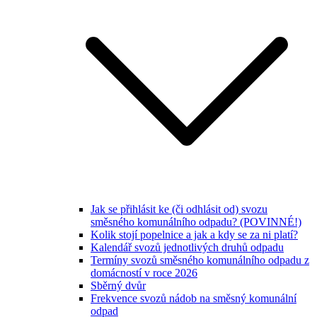
Jak se přihlásit ke (či odhlásit od) svozu
směsného komunálního odpadu? (POVINNÉ!)
Kolik stojí popelnice a jak a kdy se za ni platí?
Kalendář svozů jednotlivých druhů odpadu
Termíny svozů směsného komunálního odpadu z
domácností v roce 2026
Sběrný dvůr
Frekvence svozů nádob na směsný komunální
odpad