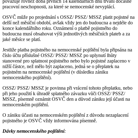
považuje rovněž doba prvních 14 kalendářních dnů trvání dočasné
pracovní neschopnosti, za které se nemocenské nevyplácí.
OSVČ může po projednání s OSSZ/ PSSZ/ MSSZ platit pojistné na
delší než měsíční období, avšak vždy jen do budoucna a nejdéle do
konce kalendářního roku. Oznámení o platbě pojistného do
budoucna musí obsahovat výši jednotlivých měsíčních plateb a za
jaké měsíce se platí.
Jestliže platba pojistného na nemocenské pojištění byla připsána na
číslo účtu příslušné OSSZ/ PSSZ/ MSSZ po uplynutí lhůty
stanovené pro splatnost pojistného nebo bylo pojistné zaplaceno v
nižší částce, než mělo být zaplaceno, jedná se o přeplatek na
pojistném na nemocenské pojištění (v důsledku zániku
nemocenského pojištění).
OSSZ/ PSSZ/ MSSZ je povinna při vrácení tohoto přeplatku, nebo
při jeho použití k úhradě splatného závazku vůči OSSZ/ PSSZ/
MSSZ, písemně oznámit OSVČ den a důvod zániku její účasti na
nemocenském pojištění.
O zániku účasti na nemocenském pojištění z důvodu nezaplacení
pojistného je OSVČ vždy informována písemně.
Dávky nemocenského pojištění
: