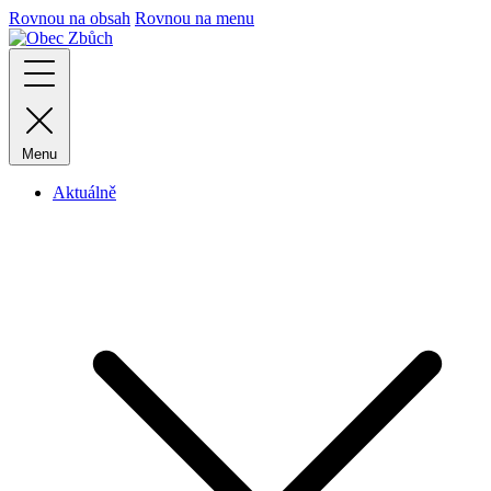
Rovnou na obsah
Rovnou na menu
Menu
Aktuálně