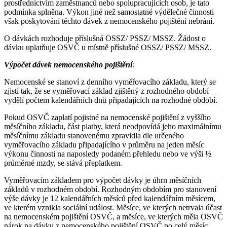
prostřednictvím zaměstnanců nebo spolupracujících osob, je tato
podmínka splněna. Výkon jiné než samostatné výdělečné činnosti
však poskytování těchto dávek z nemocenského pojištění nebrání.
O dávkách rozhoduje příslušná OSSZ/ PSSZ/ MSSZ. Žádost o
dávku uplatňuje OSVČ u místně příslušné OSSZ/ PSSZ/ MSSZ.
Výpočet dávek nemocenského pojištění
:
Nemocenské se stanoví z denního vyměřovacího základu, který se
zjistí tak, že se vyměřovací základ zjištěný z rozhodného období
vydělí počtem kalendářních dnů připadajících na rozhodné období.
Pokud OSVČ zaplatí pojistné na nemocenské pojištění z vyššího
měsíčního základu, část platby, která neodpovídá jeho maximálnímu
měsíčnímu základu stanovenému zpravidla dle určeného
vyměřovacího základu připadajícího v průměru na jeden měsíc
výkonu činnosti na naposledy podaném přehledu nebo ve výši ½
průměrné mzdy, se stává přeplatkem.
Vyměřovacím základem pro výpočet dávky je úhrn měsíčních
základů v rozhodném období. Rozhodným obdobím pro stanovení
výše dávky je 12 kalendářních měsíců před kalendářním měsícem,
ve kterém vznikla sociální událost. Měsíce, ve kterých netrvala účast
na nemocenském pojištění OSVČ, a měsíce, ve kterých měla OSVČ
nárok na dávku z nemocenského pojištění OSVČ po celý měsíc,