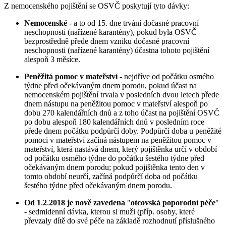
Z nemocenského pojištění se OSVČ poskytují tyto dávky:
Nemocenské
- a to od 15. dne trvání dočasné pracovní
neschopnosti (nařízené karantény), pokud byla OSVČ
bezprostředně přede dnem vzniku dočasné pracovní
neschopnosti (nařízené karantény) účastna tohoto pojištění
alespoň 3 měsíce.
Peněžitá pomoc v mateřství
- nejdříve od počátku osmého
týdne před očekávaným dnem porodu, pokud účast na
nemocenském pojištění trvala v posledních dvou letech přede
dnem nástupu na peněžitou pomoc v mateřství alespoň po
dobu 270 kalendářních dnů a z toho účast na pojištění OSVČ
po dobu alespoň 180 kalendářních dnů v posledním roce
přede dnem počátku podpůrčí doby. Podpůrčí doba u peněžité
pomoci v mateřství začíná nástupem na peněžitou pomoc v
mateřství, která nastává dnem, který pojištěnka určí v období
od počátku osmého týdne do počátku šestého týdne před
očekávaným dnem porodu; pokud pojištěnka tento den v
tomto období neurčí, začíná podpůrčí doba od počátku
šestého týdne před očekávaným dnem porodu.
Od 1
.
2
.
2018 je nově zavedena
"
otcovská poporodní péče
"
- sedmidenní dávka, kterou si muži (příp. osoby, které
převzaly dítě do své péče na základě rozhodnutí příslušného