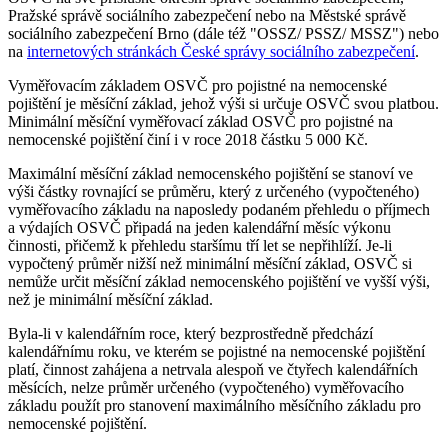
Pražské správě sociálního zabezpečení nebo na Městské správě
sociálního zabezpečení Brno (dále též "OSSZ/ PSSZ/ MSSZ") nebo
na
internetových stránkách České správy sociálního zabezpečení
.
Vyměřovacím základem OSVČ pro pojistné na nemocenské
pojištění je měsíční základ, jehož výši si určuje OSVČ svou platbou.
Minimální měsíční vyměřovací základ OSVČ pro pojistné na
nemocenské pojištění činí i v roce 2018 částku 5 000 Kč.
Maximální měsíční základ nemocenského pojištění se stanoví ve
výši částky rovnající se průměru, který z určeného (vypočteného)
vyměřovacího základu na naposledy podaném přehledu o příjmech
a výdajích OSVČ připadá na jeden kalendářní měsíc výkonu
činnosti, přičemž k přehledu staršímu tří let se nepřihlíží. Je-li
vypočtený průměr nižší než minimální měsíční základ, OSVČ si
nemůže určit měsíční základ nemocenského pojištění ve vyšší výši,
než je minimální měsíční základ.
Byla-li v kalendářním roce, který bezprostředně předchází
kalendářnímu roku, ve kterém se pojistné na nemocenské pojištění
platí, činnost zahájena a netrvala alespoň ve čtyřech kalendářních
měsících, nelze průměr určeného (vypočteného) vyměřovacího
základu použít pro stanovení maximálního měsíčního základu pro
nemocenské pojištění.