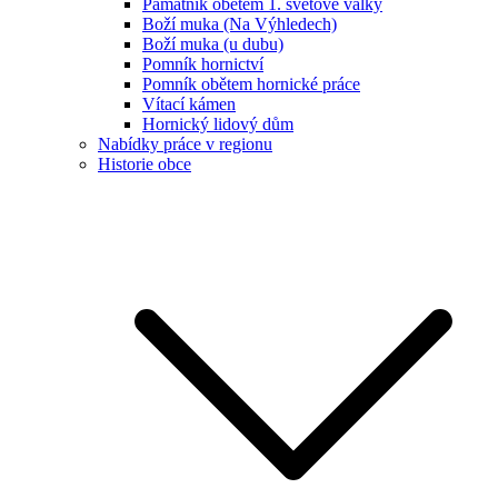
Památník obětem 1. světové války
Boží muka (Na Výhledech)
Boží muka (u dubu)
Pomník hornictví
Pomník obětem hornické práce
Vítací kámen
Hornický lidový dům
Nabídky práce v regionu
Historie obce