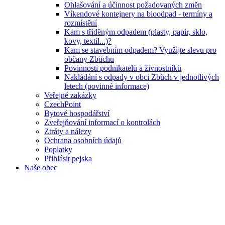
Ohlašování a účinnost požadovaných změn
Víkendové kontejnery na bioodpad - termíny a
rozmístění
Kam s tříděným odpadem (plasty, papír, sklo,
kovy, textil...)?
Kam se stavebním odpadem? Využijte slevu pro
občany Zbůchu
Povinnosti podnikatelů a živnostníků
Nakládání s odpady v obci Zbůch v jednotlivých
letech (povinné informace)
Veřejné zakázky
CzechPoint
Bytové hospodářství
Zveřejňování informací o kontrolách
Ztráty a nálezy
Ochrana osobních údajů
Poplatky
Přihlásit pejska
Naše obec