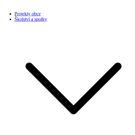
Projekty obce
Školství a spolky