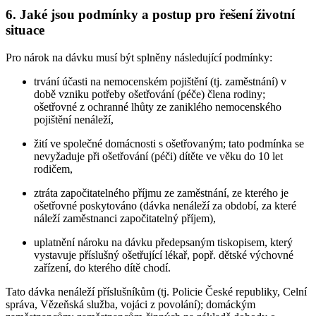
6. Jaké jsou podmínky a postup pro řešení životní
situace
Pro nárok na dávku musí být splněny následující podmínky:
trvání účasti na nemocenském pojištění (tj. zaměstnání) v
době vzniku potřeby ošetřování (péče) člena rodiny;
ošetřovné z ochranné lhůty ze zaniklého nemocenského
pojištění nenáleží,
žití ve společné domácnosti s ošetřovaným; tato podmínka se
nevyžaduje při ošetřování (péči) dítěte ve věku do 10 let
rodičem,
ztráta započitatelného příjmu ze zaměstnání, ze kterého je
ošetřovné poskytováno (dávka nenáleží za období, za které
náleží zaměstnanci započitatelný příjem),
uplatnění nároku na dávku předepsaným tiskopisem, který
vystavuje příslušný ošetřující lékař, popř. dětské výchovné
zařízení, do kterého dítě chodí.
Tato dávka nenáleží příslušníkům (tj. Policie České republiky, Celní
správa, Vězeňská služba, vojáci z povolání); domáckým