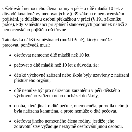
Ošetřování nemocného člena rodiny a péče o dítě mladší 10 let, z
důvodů taxativně vyjmenovaných v § 39 zákona o nemocenském
pojištění, je důležitou osobní překážkou v práci (§ 191 zákoníku
práce), kdy zaměstnanci při splnění stanovených podmínek náleží z
nemocenského pojištění ošetřovné.
Tato dávka náleží zaměstnanci (muži i ženě), který nemůže
pracovat, poněvadž musí:
ošetřovat nemocné dítě mladší než 10 let,
pečovat o dítě mladší než 10 let z důvodu, že:
dětské výchovné zařízení nebo škola byly uzavřeny z nařízení
příslušného orgánu,
dítě nemůže být pro nařízenou karanténu v péči dětského
výchovného zařízení nebo docházet do školy,
osoba, která jinak o dítě pečuje, onemocněla, porodila nebo jí
byla nařízena karanténa, a proto nemůže o dítě pečovat,
ošetřovat jiného nemocného člena rodiny, jestliže jeho
zdravotní stav vyžaduje nezbytně ošetřování jinou osobou.