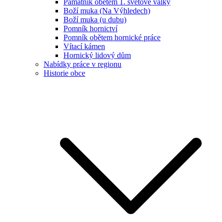
Památník obětem 1. světové války
Boží muka (Na Výhledech)
Boží muka (u dubu)
Pomník hornictví
Pomník obětem hornické práce
Vítací kámen
Hornický lidový dům
Nabídky práce v regionu
Historie obce