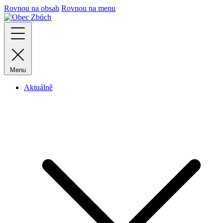
Rovnou na obsah
Rovnou na menu
Menu
Aktuálně