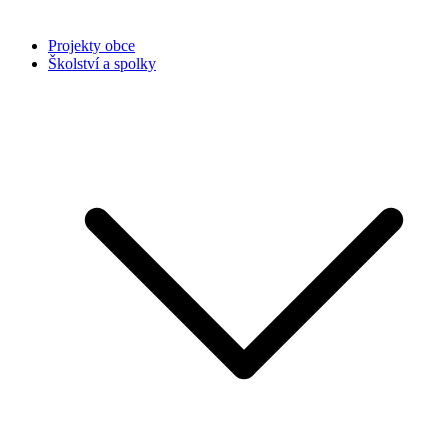
Projekty obce
Školství a spolky