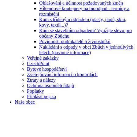
Ohlašování a účinnost požadovaných změn
Víkendové kontejnery na bioodpad - termíny a
rozmístění
Kam s tříděným odpadem (plasty, papír, sklo,
kovy, textil...)?
Kam se stavebním odpadem? Využijte slevu pro
občany Zbůchu
Povinnosti podnikatelů a živnostníků
Nakládání s odpady v obci Zbůch v jednotlivých
letech (povinné informace)
Veřejné zakázky
CzechPoint
Bytové hospodářství
Zveřejňování informací o kontrolách
Ztráty a nálezy
Ochrana osobních údajů
Poplatky
Přihlásit pejska
Naše obec