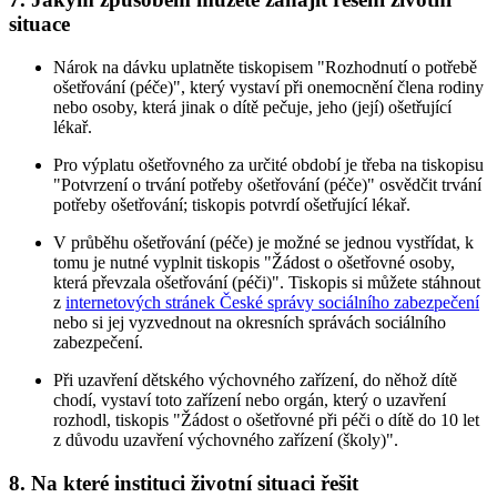
situace
Nárok na dávku uplatněte tiskopisem "Rozhodnutí o potřebě
ošetřování (péče)", který vystaví při onemocnění člena rodiny
nebo osoby, která jinak o dítě pečuje, jeho (její) ošetřující
lékař.
Pro výplatu ošetřovného za určité období je třeba na tiskopisu
"Potvrzení o trvání potřeby ošetřování (péče)" osvědčit trvání
potřeby ošetřování; tiskopis potvrdí ošetřující lékař.
V průběhu ošetřování (péče) je možné se jednou vystřídat, k
tomu je nutné vyplnit tiskopis "Žádost o ošetřovné osoby,
která převzala ošetřování (péči)". Tiskopis si můžete stáhnout
z
internetových stránek České správy sociálního zabezpečení
nebo si jej vyzvednout na okresních správách sociálního
zabezpečení.
Při uzavření dětského výchovného zařízení, do něhož dítě
chodí, vystaví toto zařízení nebo orgán, který o uzavření
rozhodl, tiskopis "Žádost o ošetřovné při péči o dítě do 10 let
z důvodu uzavření výchovného zařízení (školy)".
8. Na které instituci životní situaci řešit