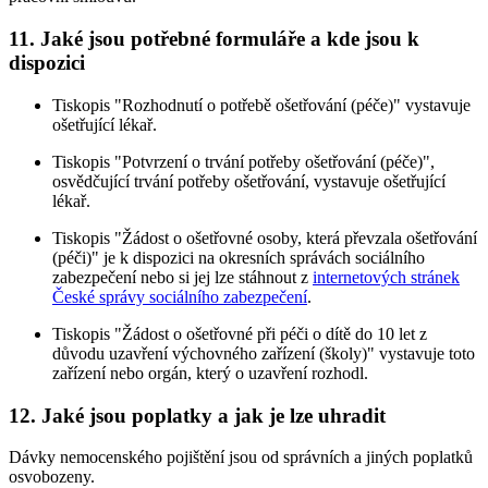
11. Jaké jsou potřebné formuláře a kde jsou k
dispozici
Tiskopis "Rozhodnutí o potřebě ošetřování (péče)" vystavuje
ošetřující lékař.
Tiskopis "Potvrzení o trvání potřeby ošetřování (péče)",
osvědčující trvání potřeby ošetřování, vystavuje ošetřující
lékař.
Tiskopis "Žádost o ošetřovné osoby, která převzala ošetřování
(péči)" je k dispozici na okresních správách sociálního
zabezpečení nebo si jej lze stáhnout z
internetových stránek
České správy sociálního zabezpečení
.
Tiskopis "Žádost o ošetřovné při péči o dítě do 10 let z
důvodu uzavření výchovného zařízení (školy)" vystavuje toto
zařízení nebo orgán, který o uzavření rozhodl.
12. Jaké jsou poplatky a jak je lze uhradit
Dávky nemocenského pojištění jsou od správních a jiných poplatků
osvobozeny.