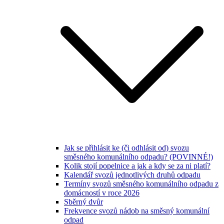
Jak se přihlásit ke (či odhlásit od) svozu
směsného komunálního odpadu? (POVINNÉ!)
Kolik stojí popelnice a jak a kdy se za ni platí?
Kalendář svozů jednotlivých druhů odpadu
Termíny svozů směsného komunálního odpadu z
domácností v roce 2026
Sběrný dvůr
Frekvence svozů nádob na směsný komunální
odpad