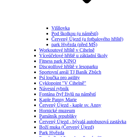
Višňovka
Pod školkou (u náměstí)
Červený Újezd (u fotbalového hřiště)
park Hvězda (před MŠ)
Workoutové hřiště v Cihelně
Víceúčelové hřiště u základní školy
Fitness park KINO
Discgolfové hřiště v lesoparku
Sportovní areál TJ Baník Zbůch
Psí loučka pro agility
Cyklopoint "V Cihelně"
Návesní rybník
Fontána čtyř živlů na náměstí
Kaple Panny Marie
Červený Újezd - kaple sv. Anny
Hornické muzeum
Památník republiky
Červený Újezd - bývalá autobusová zastávka
Boží muka (Červený Újezd)
Park Hvězda