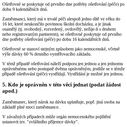
Ošetřovné se poskytuje od prvního dne potřeby ošetřování (péče) po
dobu 9 kalendářních dnů.
Zaměstnanci, který má v trvalé péči alespoň jedno dítě ve věku do
16 let, které neukončilo povinnou školní docházku, a je jinak
osamělý (tj. svobodný, rozvedený, ovdovělý, nežije-li s druhem
nebo registrovaným partnerem), se ošetřovné poskytuje od prvního
dne potřeby ošetřování (péče) po dobu 16 kalendářních dnů.
Ošetřovné se stanoví stejným způsobem jako nemocenské, včetně
výše dávky 60 % denního vyměřovacího základu.
V témž případě ošetřování náleží podpora jen jednou a jen jednomu
oprávněnému nebo postupně dvěma oprávněným, jestliže se v témže
případě ošetřování (péče) vystřídají. Vystřídání je možné jen jednou.
5. Kdo je oprávněn v této věci jednat (podat žádost
apod.)
Zaměstnanec, který nárok na dávku uplatňuje, popř. jiná osoba na
základě plné moci zaměstnance.
V závažných případech může orgán nemocenského pojištění
ustanovit tzv. "zvláštního příjemce dávky".