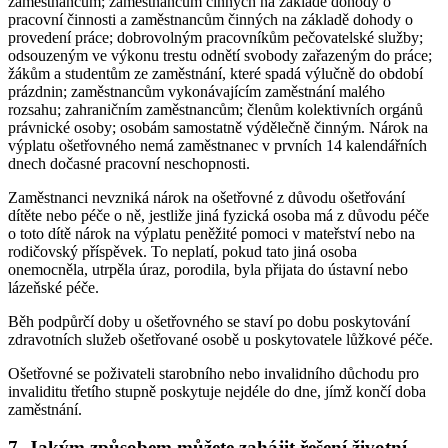
zaměstnancům; zaměstnancům činných na základě dohody o
pracovní činnosti a zaměstnancům činných na základě dohody o
provedení práce; dobrovolným pracovníkům pečovatelské služby;
odsouzeným ve výkonu trestu odnětí svobody zařazeným do práce;
žákům a studentům ze zaměstnání, které spadá výlučně do období
prázdnin; zaměstnancům vykonávajícím zaměstnání malého
rozsahu; zahraničním zaměstnancům; členům kolektivních orgánů
právnické osoby; osobám samostatně výdělečně činným. Nárok na
výplatu ošetřovného nemá zaměstnanec v prvních 14 kalendářních
dnech dočasné pracovní neschopnosti.
Zaměstnanci nevzniká nárok na ošetřovné z důvodu ošetřování
dítěte nebo péče o ně, jestliže jiná fyzická osoba má z důvodu péče
o toto dítě nárok na výplatu peněžité pomoci v mateřství nebo na
rodičovský příspěvek. To neplatí, pokud tato jiná osoba
onemocněla, utrpěla úraz, porodila, byla přijata do ústavní nebo
lázeňské péče.
Běh podpůrčí doby u ošetřovného se staví po dobu poskytování
zdravotních služeb ošetřované osobě u poskytovatele lůžkové péče.
Ošetřovné se poživateli starobního nebo invalidního důchodu pro
invaliditu třetího stupně poskytuje nejdéle do dne, jímž končí doba
zaměstnání.
7. Jakým způsobem můžete zahájit řešení životní