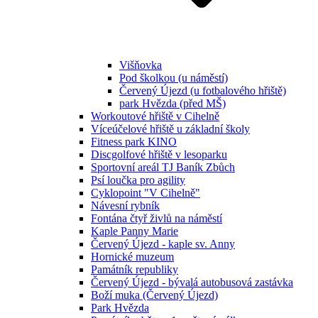
Višňovka
Pod školkou (u náměstí)
Červený Újezd (u fotbalového hřiště)
park Hvězda (před MŠ)
Workoutové hřiště v Cihelně
Víceúčelové hřiště u základní školy
Fitness park KINO
Discgolfové hřiště v lesoparku
Sportovní areál TJ Baník Zbůch
Psí loučka pro agility
Cyklopoint "V Cihelně"
Návesní rybník
Fontána čtyř živlů na náměstí
Kaple Panny Marie
Červený Újezd - kaple sv. Anny
Hornické muzeum
Památník republiky
Červený Újezd - bývalá autobusová zastávka
Boží muka (Červený Újezd)
Park Hvězda