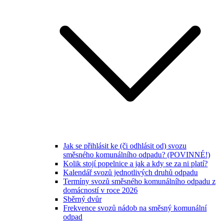
Jak se přihlásit ke (či odhlásit od) svozu
směsného komunálního odpadu? (POVINNÉ!)
Kolik stojí popelnice a jak a kdy se za ni platí?
Kalendář svozů jednotlivých druhů odpadu
Termíny svozů směsného komunálního odpadu z
domácností v roce 2026
Sběrný dvůr
Frekvence svozů nádob na směsný komunální
odpad