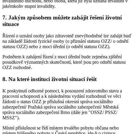
invalidního důchodu, nebo osoba, která již byla uznána invalidní v
jakémkoliv stupni invalidity.
7. Jakým způsobem můžete zahájit řešení životní
situace
Řízení o uznání osoby jako zdravotně znevýhodněné lze zahájit buď
na základě žádosti fyzické osoby (o přiznání statusu OZZ/ o odnětí
statusu OZZ) nebo z moci úřední (o odnětí statusu OZZ).
Podnětem k zahájení řízení z moci úřední bude zejména zjištění
posudkově významných skutečností, které jsou pro odnětí statusu
OZZ rozhodné.
8. Na které instituci životní situaci řešit
K poskytnutí odborné pomoci, k posouzení zdravotního stavu a
pracovní schopnosti a k následnému vydání rozhodnutí ve věci
žádosti o status OZZ je příslušná okresní správa sociálního
zabezpečení/ Pražská správa sociálního zabezpečení/ Městská
správa sociálního zabezpečení Brno (dále jen "OSSZ/ PSSZ/
MSSZ").
Místní příslušnost se řídí místem trvalého pobytu občana nebo
místem hlášeného pobytu v České republice, jde-li o cizince.