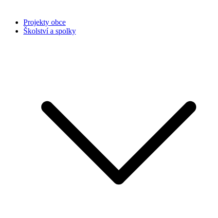
Projekty obce
Školství a spolky