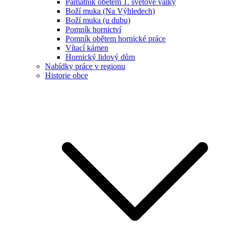
Památník obětem 1. světové války
Boží muka (Na Výhledech)
Boží muka (u dubu)
Pomník hornictví
Pomník obětem hornické práce
Vítací kámen
Hornický lidový dům
Nabídky práce v regionu
Historie obce