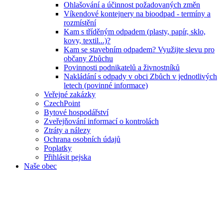
Ohlašování a účinnost požadovaných změn
Víkendové kontejnery na bioodpad - termíny a
rozmístění
Kam s tříděným odpadem (plasty, papír, sklo,
kovy, textil...)?
Kam se stavebním odpadem? Využijte slevu pro
občany Zbůchu
Povinnosti podnikatelů a živnostníků
Nakládání s odpady v obci Zbůch v jednotlivých
letech (povinné informace)
Veřejné zakázky
CzechPoint
Bytové hospodářství
Zveřejňování informací o kontrolách
Ztráty a nálezy
Ochrana osobních údajů
Poplatky
Přihlásit pejska
Naše obec