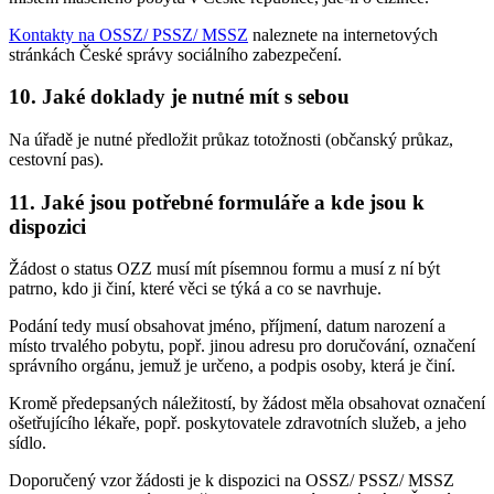
Kontakty na OSSZ/ PSSZ/ MSSZ
naleznete na internetových
stránkách České správy sociálního zabezpečení.
10. Jaké doklady je nutné mít s sebou
Na úřadě je nutné předložit průkaz totožnosti (občanský průkaz,
cestovní pas).
11. Jaké jsou potřebné formuláře a kde jsou k
dispozici
Žádost o status OZZ musí mít písemnou formu a musí z ní být
patrno, kdo ji činí, které věci se týká a co se navrhuje.
Podání tedy musí obsahovat jméno, příjmení, datum narození a
místo trvalého pobytu, popř. jinou adresu pro doručování, označení
správního orgánu, jemuž je určeno, a podpis osoby, která je činí.
Kromě předepsaných náležitostí, by žádost měla obsahovat označení
ošetřujícího lékaře, popř. poskytovatele zdravotních služeb, a jeho
sídlo.
Doporučený vzor žádosti je k dispozici na OSSZ/ PSSZ/ MSSZ