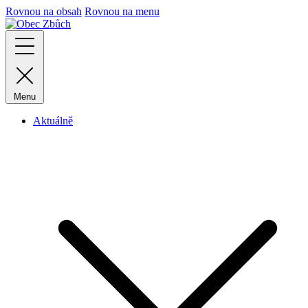
Rovnou na obsah
Rovnou na menu
Menu
Aktuálně