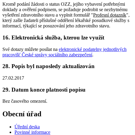
Kromě podání žádosti o status OZZ, jejího vybavení potřebnými
doklady a ověření podpisem, se požaduje podrobit se nezbytnému
vyšetření zdravotního stavu a vyplnit formulář "
Profesní dotazník
",
který zašle žadateli příslušné oddělení lékařské posudkové služby s
informací, týkající se posuzování jeho zdravotního stavu.
16. Elektronická služba, kterou lze využít
Své dotazy můžete posílat na
elektronické podatelny jednotlivých
pracovišť České správy sociálního zabezpečení
.
28. Popis byl naposledy aktualizován
27.02.2017
29. Datum konce platnosti popisu
Bez časového omezení.
Obecní úřad
Úřední deska
Povinné informace