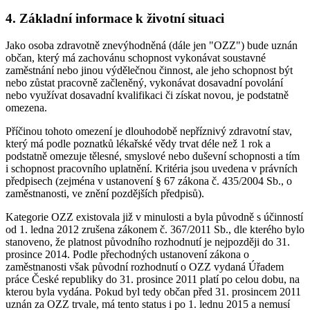
4. Základní informace k životní situaci
Jako osoba zdravotně znevýhodněná (dále jen "OZZ") bude uznán
občan, který má zachovánu schopnost vykonávat soustavné
zaměstnání nebo jinou výdělečnou činnost, ale jeho schopnost být
nebo zůstat pracovně začleněný, vykonávat dosavadní povolání
nebo využívat dosavadní kvalifikaci či získat novou, je podstatně
omezena.
Příčinou tohoto omezení je dlouhodobě nepříznivý zdravotní stav,
který má podle poznatků lékařské vědy trvat déle než 1 rok a
podstatně omezuje tělesné, smyslové nebo duševní schopnosti a tím
i schopnost pracovního uplatnění. Kritéria jsou uvedena v právních
předpisech (zejména v ustanovení § 67 zákona č. 435/2004 Sb., o
zaměstnanosti, ve znění pozdějších předpisů).
Kategorie OZZ existovala již v minulosti a byla původně s účinností
od 1. ledna 2012 zrušena zákonem č. 367/2011 Sb., dle kterého bylo
stanoveno, že platnost původního rozhodnutí je nejpozději do 31.
prosince 2014. Podle přechodných ustanovení zákona o
zaměstnanosti však původní rozhodnutí o OZZ vydaná Úřadem
práce České republiky do 31. prosince 2011 platí po celou dobu, na
kterou byla vydána. Pokud byl tedy občan před 31. prosincem 2011
uznán za OZZ trvale, má tento status i po 1. lednu 2015 a nemusí