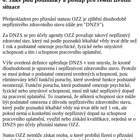
situace
Předpokladem pro přiznání statusu OZZ je zjištění dlouhodobě
nepříznivého zdravotního stavu (dále jen "DNZS").
Za DNZS se pro účely agendy OZZ považuje takový nepříznivý
zdravotní stav, který má podle poznatků lékařské vědy trvat déle než
1 rok a podstatně omezuje psychické, fyzické nebo smyslové
schopnosti a tím i schopnost pracovního uplatnění.
Výše uvedená definice upřesňuje DNZS v tom smyslu, že kromě
dlouhodobosti je upravena i nepříznivost zdravotního stavu. Protože
se musí jednat o podstatné omezení uvedených schopností, jsou
eliminovány lehčí funkční poruchy, které uvedené funkce podstatně
neomezují. Funkční porucha, která podstatně omezuje psychické,
fyzické nebo smyslové schopnosti, musí mít také nepříznivý dopad
na pracovní uplatnění. To znamená, že některá schopnost sice může
být podstatně omezena z důvodu nepříznivého zdravotního stavu,
který podle poznatků lékařské vědy má trvat déle než 1 rok, ale
pokud nemá u konkrétní osoby nepříznivý dopad na schopnost
pracovního uplatnění, využití nebo získání kvalifikace, nejedná se o
DNZS pro účely přiznání statusu OZZ.
Status OZZ nemůže získat osoba, u které probíhá řízení o přiznání