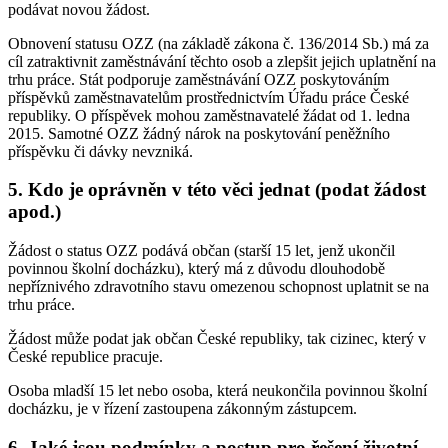
podávat novou žádost.
Obnovení statusu OZZ (na základě zákona č. 136/2014 Sb.) má za
cíl zatraktivnit zaměstnávání těchto osob a zlepšit jejich uplatnění na
trhu práce. Stát podporuje zaměstnávání OZZ poskytováním
příspěvků zaměstnavatelům prostřednictvím Úřadu práce České
republiky. O příspěvek mohou zaměstnavatelé žádat od 1. ledna
2015. Samotné OZZ žádný nárok na poskytování peněžního
příspěvku či dávky nevzniká.
5. Kdo je oprávněn v této věci jednat (podat žádost
apod.)
Žádost o status OZZ podává občan (starší 15 let, jenž ukončil
povinnou školní docházku), který má z důvodu dlouhodobě
nepříznivého zdravotního stavu omezenou schopnost uplatnit se na
trhu práce.
Žádost může podat jak občan České republiky, tak cizinec, který v
České republice pracuje.
Osoba mladší 15 let nebo osoba, která neukončila povinnou školní
docházku, je v řízení zastoupena zákonným zástupcem.
6. Jaké jsou podmínky a postup pro řešení životní