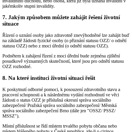
invalidního důchodu, nebo osoba, která již byla uznána invalidní v
jakémkoliv stupni invalidity.
7. Jakým způsobem můžete zahájit řešení životní
situace
Řízení o uznání osoby jako zdravotně znevýhodněné lze zahájit buď
na základě žádosti fyzické osoby (o přiznání statusu OZZ/ o odnětí
statusu OZZ) nebo z moci úřední (o odnětí statusu OZZ).
Podnětem k zahájení řízení z moci úřední bude zejména zjištění
posudkově významných skutečností, které jsou pro odnětí statusu
OZZ rozhodné.
8. Na které instituci životní situaci řešit
K poskytnutí odborné pomoci, k posouzení zdravotního stavu a
pracovní schopnosti a k následnému vydání rozhodnutí ve věci
žádosti o status OZZ je příslušná okresní správa sociálního
zabezpečení/ Pražská správa sociálního zabezpečení/ Městská
správa sociálního zabezpečení Brno (dále jen "OSSZ/ PSSZ/
MSSZ").
Místní příslušnost se řídí místem trvalého pobytu občana nebo
místem hlášeného pobytu v České republice, jde-li o cizince.