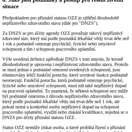
situace
Předpokladem pro přiznání statusu OZZ je zjištění dlouhodobě
nepříznivého zdravotního stavu (dále jen "DNZS").
Za DNZS se pro účely agendy OZZ považuje takový nepříznivý
zdravotní stav, který má podle poznatků lékařské vědy trvat déle než
1 rok a podstatně omezuje psychické, fyzické nebo smyslové
schopnosti a tím i schopnost pracovního uplatnění.
Výše uvedená definice upřesňuje DNZS v tom smyslu, že kromě
dlouhodobosti je upravena i nepříznivost zdravotního stavu. Protože
se musí jednat o podstatné omezení uvedených schopností, jsou
eliminovány lehčí funkční poruchy, které uvedené funkce podstatně
neomezují. Funkční porucha, která podstatně omezuje psychické,
fyzické nebo smyslové schopnosti, musí mít také nepříznivý dopad
na pracovní uplatnění. To znamená, že některá schopnost sice může
být podstatně omezena z důvodu nepříznivého zdravotního stavu,
který podle poznatků lékařské vědy má trvat déle než 1 rok, ale
pokud nemá u konkrétní osoby nepříznivý dopad na schopnost
pracovního uplatnění, využití nebo získání kvalifikace, nejedná se o
DNZS pro účely přiznání statusu OZZ.
Status OZZ nemůže získat osoba, u které probíhá řízení o přiznání