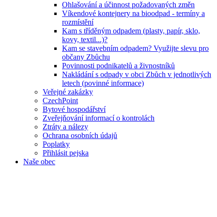
Ohlašování a účinnost požadovaných změn
Víkendové kontejnery na bioodpad - termíny a
rozmístění
Kam s tříděným odpadem (plasty, papír, sklo,
kovy, textil...)?
Kam se stavebním odpadem? Využijte slevu pro
občany Zbůchu
Povinnosti podnikatelů a živnostníků
Nakládání s odpady v obci Zbůch v jednotlivých
letech (povinné informace)
Veřejné zakázky
CzechPoint
Bytové hospodářství
Zveřejňování informací o kontrolách
Ztráty a nálezy
Ochrana osobních údajů
Poplatky
Přihlásit pejska
Naše obec