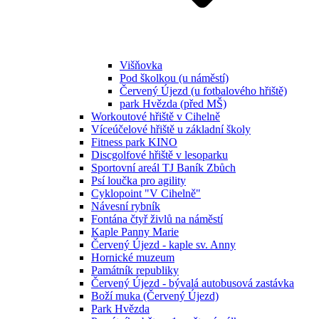
Višňovka
Pod školkou (u náměstí)
Červený Újezd (u fotbalového hřiště)
park Hvězda (před MŠ)
Workoutové hřiště v Cihelně
Víceúčelové hřiště u základní školy
Fitness park KINO
Discgolfové hřiště v lesoparku
Sportovní areál TJ Baník Zbůch
Psí loučka pro agility
Cyklopoint "V Cihelně"
Návesní rybník
Fontána čtyř živlů na náměstí
Kaple Panny Marie
Červený Újezd - kaple sv. Anny
Hornické muzeum
Památník republiky
Červený Újezd - bývalá autobusová zastávka
Boží muka (Červený Újezd)
Park Hvězda