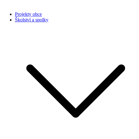
Projekty obce
Školství a spolky