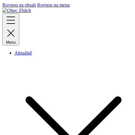
Rovnou na obsah
Rovnou na menu
Menu
Aktuálně