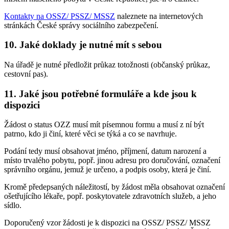
Kontakty na OSSZ/ PSSZ/ MSSZ
naleznete na internetových
stránkách České správy sociálního zabezpečení.
10. Jaké doklady je nutné mít s sebou
Na úřadě je nutné předložit průkaz totožnosti (občanský průkaz,
cestovní pas).
11. Jaké jsou potřebné formuláře a kde jsou k
dispozici
Žádost o status OZZ musí mít písemnou formu a musí z ní být
patrno, kdo ji činí, které věci se týká a co se navrhuje.
Podání tedy musí obsahovat jméno, příjmení, datum narození a
místo trvalého pobytu, popř. jinou adresu pro doručování, označení
správního orgánu, jemuž je určeno, a podpis osoby, která je činí.
Kromě předepsaných náležitostí, by žádost měla obsahovat označení
ošetřujícího lékaře, popř. poskytovatele zdravotních služeb, a jeho
sídlo.
Doporučený vzor žádosti je k dispozici na OSSZ/ PSSZ/ MSSZ