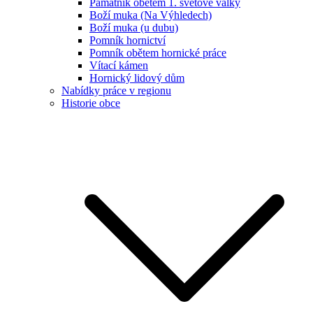
Památník obětem 1. světové války
Boží muka (Na Výhledech)
Boží muka (u dubu)
Pomník hornictví
Pomník obětem hornické práce
Vítací kámen
Hornický lidový dům
Nabídky práce v regionu
Historie obce