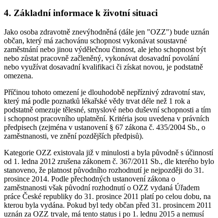
4. Základní informace k životní situaci
Jako osoba zdravotně znevýhodněná (dále jen "OZZ") bude uznán
občan, který má zachovánu schopnost vykonávat soustavné
zaměstnání nebo jinou výdělečnou činnost, ale jeho schopnost být
nebo zůstat pracovně začleněný, vykonávat dosavadní povolání
nebo využívat dosavadní kvalifikaci či získat novou, je podstatně
omezena.
Příčinou tohoto omezení je dlouhodobě nepříznivý zdravotní stav,
který má podle poznatků lékařské vědy trvat déle než 1 rok a
podstatně omezuje tělesné, smyslové nebo duševní schopnosti a tím
i schopnost pracovního uplatnění. Kritéria jsou uvedena v právních
předpisech (zejména v ustanovení § 67 zákona č. 435/2004 Sb., o
zaměstnanosti, ve znění pozdějších předpisů).
Kategorie OZZ existovala již v minulosti a byla původně s účinností
od 1. ledna 2012 zrušena zákonem č. 367/2011 Sb., dle kterého bylo
stanoveno, že platnost původního rozhodnutí je nejpozději do 31.
prosince 2014. Podle přechodných ustanovení zákona o
zaměstnanosti však původní rozhodnutí o OZZ vydaná Úřadem
práce České republiky do 31. prosince 2011 platí po celou dobu, na
kterou byla vydána. Pokud byl tedy občan před 31. prosincem 2011
uznán za OZZ trvale, má tento status i po 1. lednu 2015 a nemusí