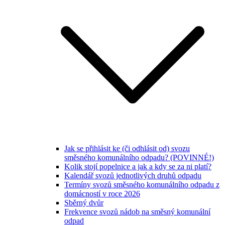
Jak se přihlásit ke (či odhlásit od) svozu
směsného komunálního odpadu? (POVINNÉ!)
Kolik stojí popelnice a jak a kdy se za ni platí?
Kalendář svozů jednotlivých druhů odpadu
Termíny svozů směsného komunálního odpadu z
domácností v roce 2026
Sběrný dvůr
Frekvence svozů nádob na směsný komunální
odpad