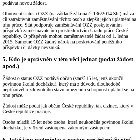
podávat novou žádost.
Obnovení statusu OZZ (na základě zákona č. 136/2014 Sb.) má za
cíl zatraktivnit zaměstnávání těchto osob a zlepšit jejich uplatnění na
trhu práce. Stát podporuje zaměstnávání OZZ poskytováním
příspěvků zaměstnavatelům prostřednictvím Úřadu práce České
republiky. O příspěvek mohou zaměstnavatelé žádat od 1. ledna
2015. Samotné OZZ žádný nárok na poskytování peněžního
příspěvku či dávky nevzniká.
5. Kdo je oprávněn v této věci jednat (podat žádost
apod.)
Žádost o status OZZ podává občan (starší 15 let, jenž ukončil
povinnou školní docházku), který má z důvodu dlouhodobě
nepříznivého zdravotního stavu omezenou schopnost uplatnit se na
trhu práce.
Žádost může podat jak občan České republiky, tak cizinec, který v
České republice pracuje.
Osoba mladší 15 let nebo osoba, která neukončila povinnou školní
docházku, je v řízení zastoupena zákonným zástupcem.
6. Jaké jsou podmínky a postup pro řešení životní