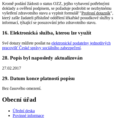
Kromě podání žádosti o status OZZ, jejího vybavení potřebnými
doklady a ověření podpisem, se požaduje podrobit se nezbytnému
vyšetření zdravotního stavu a vyplnit formulář "
Profesní dotazník
",
který zašle žadateli příslušné oddělení lékařské posudkové služby s
informací, týkající se posuzování jeho zdravotního stavu.
16. Elektronická služba, kterou lze využít
Své dotazy můžete posílat na
elektronické podatelny jednotlivých
pracovišť České správy sociálního zabezpečení
.
28. Popis byl naposledy aktualizován
27.02.2017
29. Datum konce platnosti popisu
Bez časového omezení.
Obecní úřad
Úřední deska
Povinné informace