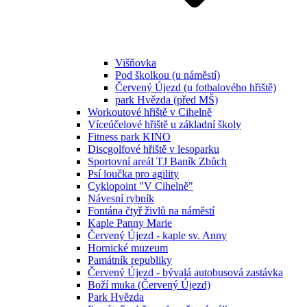
Višňovka
Pod školkou (u náměstí)
Červený Újezd (u fotbalového hřiště)
park Hvězda (před MŠ)
Workoutové hřiště v Cihelně
Víceúčelové hřiště u základní školy
Fitness park KINO
Discgolfové hřiště v lesoparku
Sportovní areál TJ Baník Zbůch
Psí loučka pro agility
Cyklopoint "V Cihelně"
Návesní rybník
Fontána čtyř živlů na náměstí
Kaple Panny Marie
Červený Újezd - kaple sv. Anny
Hornické muzeum
Památník republiky
Červený Újezd - bývalá autobusová zastávka
Boží muka (Červený Újezd)
Park Hvězda