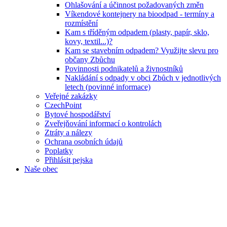
Ohlašování a účinnost požadovaných změn
Víkendové kontejnery na bioodpad - termíny a
rozmístění
Kam s tříděným odpadem (plasty, papír, sklo,
kovy, textil...)?
Kam se stavebním odpadem? Využijte slevu pro
občany Zbůchu
Povinnosti podnikatelů a živnostníků
Nakládání s odpady v obci Zbůch v jednotlivých
letech (povinné informace)
Veřejné zakázky
CzechPoint
Bytové hospodářství
Zveřejňování informací o kontrolách
Ztráty a nálezy
Ochrana osobních údajů
Poplatky
Přihlásit pejska
Naše obec