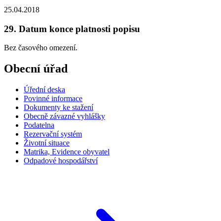
25.04.2018
29. Datum konce platnosti popisu
Bez časového omezení.
Obecní úřad
Úřední deska
Povinné informace
Dokumenty ke stažení
Obecně závazné vyhlášky
Podatelna
Rezervační systém
Životní situace
Matrika, Evidence obyvatel
Odpadové hospodářství