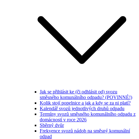
Jak se přihlásit ke (či odhlásit od) svozu
směsného komunálního odpadu? (POVINNÉ!)
Kolik stojí popelnice a jak a kdy se za ni platí?
Kalendář svozů jednotlivých druhů odpadu
Termíny svozů směsného komunálního odpadu z
domácností v roce 2026
Sběrný dvůr
Frekvence svozů nádob na směsný komunální
odpad