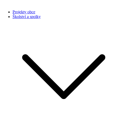
Projekty obce
Školství a spolky