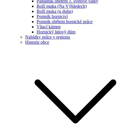
Památník obětem 1. světové války
Boží muka (Na Výhledech)
Boží muka (u dubu)
Pomník hornictví
Pomník obětem hornické práce
Vítací kámen
Hornický lidový dům
Nabídky práce v regionu
Historie obce