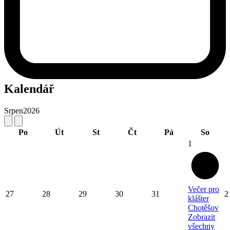
Kalendář
Srpen
2026
Po
Út
St
Čt
Pá
So
1
Večer pro
27
28
29
30
31
2
klášter
Chotěšov
Zobrazit
všechny