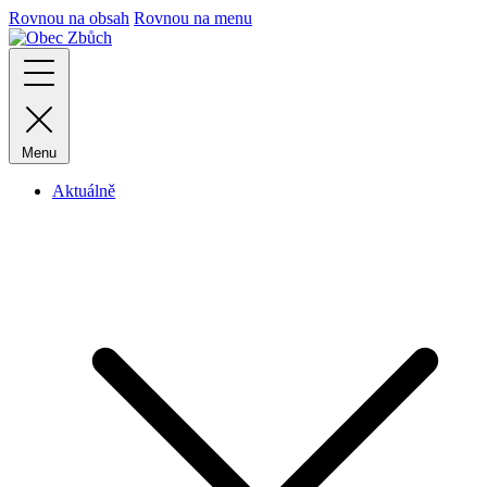
Rovnou na obsah
Rovnou na menu
Menu
Aktuálně