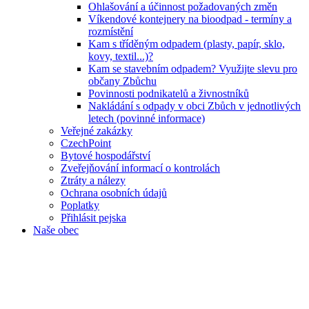
Ohlašování a účinnost požadovaných změn
Víkendové kontejnery na bioodpad - termíny a
rozmístění
Kam s tříděným odpadem (plasty, papír, sklo,
kovy, textil...)?
Kam se stavebním odpadem? Využijte slevu pro
občany Zbůchu
Povinnosti podnikatelů a živnostníků
Nakládání s odpady v obci Zbůch v jednotlivých
letech (povinné informace)
Veřejné zakázky
CzechPoint
Bytové hospodářství
Zveřejňování informací o kontrolách
Ztráty a nálezy
Ochrana osobních údajů
Poplatky
Přihlásit pejska
Naše obec