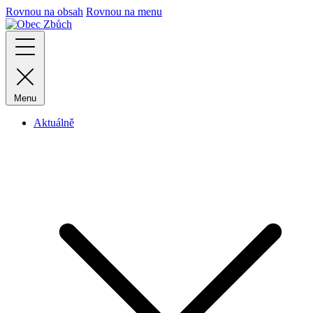
Rovnou na obsah
Rovnou na menu
Menu
Aktuálně