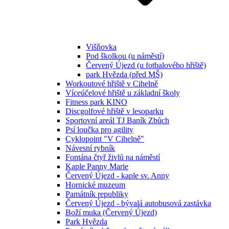
Višňovka
Pod školkou (u náměstí)
Červený Újezd (u fotbalového hřiště)
park Hvězda (před MŠ)
Workoutové hřiště v Cihelně
Víceúčelové hřiště u základní školy
Fitness park KINO
Discgolfové hřiště v lesoparku
Sportovní areál TJ Baník Zbůch
Psí loučka pro agility
Cyklopoint "V Cihelně"
Návesní rybník
Fontána čtyř živlů na náměstí
Kaple Panny Marie
Červený Újezd - kaple sv. Anny
Hornické muzeum
Památník republiky
Červený Újezd - bývalá autobusová zastávka
Boží muka (Červený Újezd)
Park Hvězda