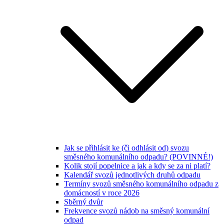
Jak se přihlásit ke (či odhlásit od) svozu
směsného komunálního odpadu? (POVINNÉ!)
Kolik stojí popelnice a jak a kdy se za ni platí?
Kalendář svozů jednotlivých druhů odpadu
Termíny svozů směsného komunálního odpadu z
domácností v roce 2026
Sběrný dvůr
Frekvence svozů nádob na směsný komunální
odpad