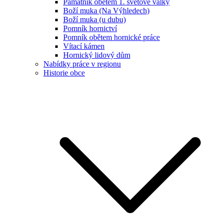
Památník obětem 1. světové války
Boží muka (Na Výhledech)
Boží muka (u dubu)
Pomník hornictví
Pomník obětem hornické práce
Vítací kámen
Hornický lidový dům
Nabídky práce v regionu
Historie obce