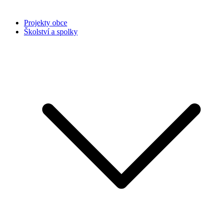
Projekty obce
Školství a spolky