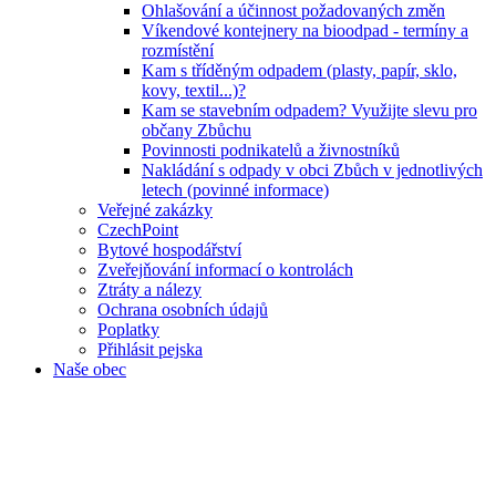
Ohlašování a účinnost požadovaných změn
Víkendové kontejnery na bioodpad - termíny a
rozmístění
Kam s tříděným odpadem (plasty, papír, sklo,
kovy, textil...)?
Kam se stavebním odpadem? Využijte slevu pro
občany Zbůchu
Povinnosti podnikatelů a živnostníků
Nakládání s odpady v obci Zbůch v jednotlivých
letech (povinné informace)
Veřejné zakázky
CzechPoint
Bytové hospodářství
Zveřejňování informací o kontrolách
Ztráty a nálezy
Ochrana osobních údajů
Poplatky
Přihlásit pejska
Naše obec