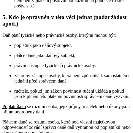
není den zaplacení poštovní poukázkou na pobočce České
pošty, s.p.).
5. Kdo je oprávněn v této věci jednat (podat žádost
apod.)
Daň platí fyzické nebo právnické osoby, kterými mohou být:
poplatník jako daňový subjekt,
plátce daně jako daňový subjekt,
právní nástupce fyzické či právnické osoby,
zákonný zástupce osoby, která není způsobilá k samostatnému
jednání před správcem daně,
ručitelé, pokud jim zákon povinnost ručení ukládá a pokud
jsou k plnění této platební povinnosti správcem daně vyzváni.
Poplatníkem
se rozumí osoba, jejíž příjmy, majetek nebo úkony jsou
přímo podrobeny dani.
Plátcem daně
se rozumí osoba, která pod vlastní majetkovou
odpovědností odvádí správci daně daň vybranou od poplatníků nebo
daň sraženou poplatníkům.