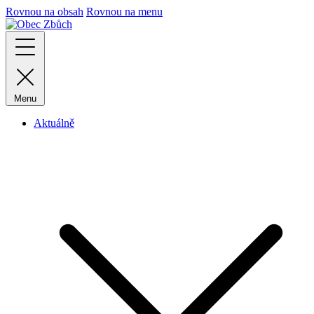
Rovnou na obsah
Rovnou na menu
Menu
Aktuálně