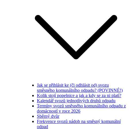
Jak se přihlásit ke (či odhlásit od) svozu
směsného komunálního odpadu? (POVINNÉ!)
Kolik stojí popelnice a jak a kdy se za ni platí?
Kalendář svozů jednotlivých druhů odpadu
Termíny svozů směsného komunálního odpadu z
domácností v roce 2026
Sběrný dvůr
Frekvence svozů nádob na směsný komunální
odpad