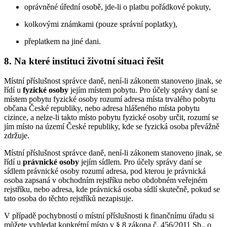
oprávněné úřední osobě, jde-li o platbu pořádkové pokuty,
kolkovými známkami (pouze správní poplatky),
přeplatkem na jiné dani.
8. Na které instituci životní situaci řešit
Místní příslušnost správce daně, není-li zákonem stanoveno jinak, se
řídí u
fyzické osoby
jejím místem pobytu. Pro účely správy daní se
místem pobytu fyzické osoby rozumí adresa místa trvalého pobytu
občana České republiky, nebo adresa hlášeného místa pobytu
cizince, a nelze-li takto místo pobytu fyzické osoby určit, rozumí se
jím místo na území České republiky, kde se fyzická osoba převážně
zdržuje.
Místní příslušnost správce daně, není-li zákonem stanoveno jinak, se
řídí u
právnické osoby
jejím sídlem. Pro účely správy daní se
sídlem právnické osoby rozumí adresa, pod kterou je právnická
osoba zapsaná v obchodním rejstříku nebo obdobném veřejném
rejstříku, nebo adresa, kde právnická osoba sídlí skutečně, pokud se
tato osoba do těchto rejstříků nezapisuje.
V případě pochybností o místní příslušnosti k finančnímu úřadu si
můžete vyhledat konkrétní místo v § 8 zákona č. 456/2011 Sb., o