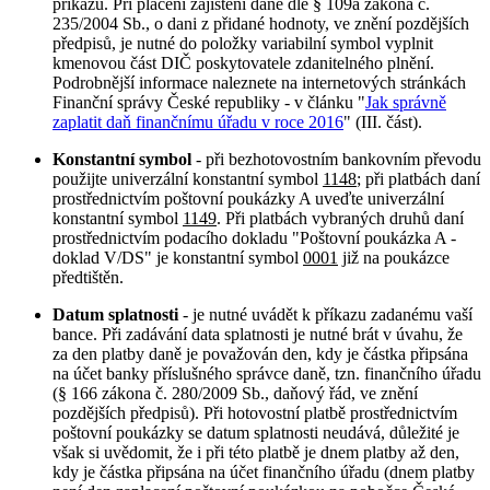
příkazu. Při placení zajištění daně dle § 109a zákona č.
235/2004 Sb., o dani z přidané hodnoty, ve znění pozdějších
předpisů, je nutné do položky variabilní symbol vyplnit
kmenovou část DIČ poskytovatele zdanitelného plnění.
Podrobnější informace naleznete na internetových stránkách
Finanční správy České republiky - v článku "
Jak správně
zaplatit daň finančnímu úřadu v roce 2016
" (III. část).
Konstantní symbol
- při bezhotovostním bankovním převodu
použijte univerzální konstantní symbol
1148
; při platbách daní
prostřednictvím poštovní poukázky A uveďte univerzální
konstantní symbol
1149
. Při platbách vybraných druhů daní
prostřednictvím podacího dokladu "Poštovní poukázka A -
doklad V/DS" je konstantní symbol
0001
již na poukázce
předtištěn.
Datum splatnosti
- je nutné uvádět k příkazu zadanému vaší
bance. Při zadávání data splatnosti je nutné brát v úvahu, že
za den platby daně je považován den, kdy je částka připsána
na účet banky příslušného správce daně, tzn. finančního úřadu
(§ 166 zákona č. 280/2009 Sb., daňový řád, ve znění
pozdějších předpisů). Při hotovostní platbě prostřednictvím
poštovní poukázky se datum splatnosti neudává, důležité je
však si uvědomit, že i při této platbě je dnem platby až den,
kdy je částka připsána na účet finančního úřadu (dnem platby