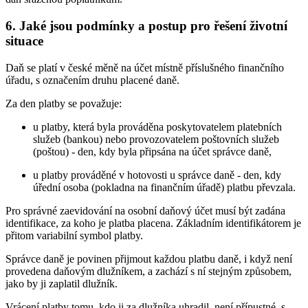
6. Jaké jsou podmínky a postup pro řešení životní
situace
Daň se platí v české měně na účet místně příslušného finančního
úřadu, s označením druhu placené daně.
Za den platby se považuje:
u platby, která byla prováděna poskytovatelem platebních
služeb (bankou) nebo provozovatelem poštovních služeb
(poštou) - den, kdy byla připsána na účet správce daně,
u platby prováděné v hotovosti u správce daně - den, kdy
úřední osoba (pokladna na finančním úřadě) platbu převzala.
Pro správné zaevidování na osobní daňový účet musí být zadána
identifikace, za koho je platba placena. Základním identifikátorem je
přitom variabilní symbol platby.
Správce daně je povinen přijmout každou platbu daně, i když není
provedena daňovým dlužníkem, a zachází s ní stejným způsobem,
jako by ji zaplatil dlužník.
Vrácení platby tomu, kdo ji za dlužníka uhradil, není přípustné, s