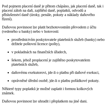
Pod pojmem placení daně je přitom chápáno, jak placení daně, tak i
placení záloh na daň, zajištění daně, poplatků, odvodů a
příslušenství daně (úroky, penále, pokuty a náklady daňového
řízení).
Daňovou povinnost lze platit bezhotovostním převodem z účtu
(vedeného u banky) nebo v hotovosti:
prostřednictvím poskytovatele platebních služeb (banky) nebo
držitele poštovní licence (pošty),
v pokladnách na finančních úřadech,
šekem, jehož proplacení je zajištěno poskytovatelem
platebních služeb,
daňovému exekutorovi, jde-li o platbu při daňové exekuci,
oprávněné úřední osobě, jde-li o platbu pořádkové pokuty.
Některé typy poplatků je možné zaplatit i formou kolkových
známek.
Daňovou povinnost lze uhradit i přeplatkem na jiné dani.