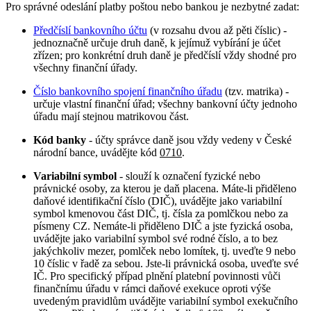
Pro správné odeslání platby poštou nebo bankou je nezbytné zadat:
Předčíslí bankovního účtu
(v rozsahu dvou až pěti číslic) -
jednoznačně určuje druh daně, k jejímuž vybírání je účet
zřízen; pro konkrétní druh daně je předčíslí vždy shodné pro
všechny finanční úřady.
Číslo bankovního spojení finančního úřadu
(tzv. matrika) -
určuje vlastní finanční úřad; všechny bankovní účty jednoho
úřadu mají stejnou matrikovou část.
Kód banky
- účty správce daně jsou vždy vedeny v České
národní bance, uvádějte kód
0710
.
Variabilní symbol
- slouží k označení fyzické nebo
právnické osoby, za kterou je daň placena. Máte-li přiděleno
daňové identifikační číslo (DIČ), uvádějte jako variabilní
symbol kmenovou část DIČ, tj. čísla za pomlčkou nebo za
písmeny CZ. Nemáte-li přiděleno DIČ a jste fyzická osoba,
uvádějte jako variabilní symbol své rodné číslo, a to bez
jakýchkoliv mezer, pomlček nebo lomítek, tj. uveďte 9 nebo
10 číslic v řadě za sebou. Jste-li právnická osoba, uveďte své
IČ. Pro specifický případ plnění platební povinnosti vůči
finančnímu úřadu v rámci daňové exekuce oproti výše
uvedeným pravidlům uvádějte variabilní symbol exekučního