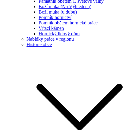
Památník obětem 1. světové války
Boží muka (Na Výhledech)
Boží muka (u dubu)
Pomník hornictví
Pomník obětem hornické práce
Vítací kámen
Hornický lidový dům
Nabídky práce v regionu
Historie obce