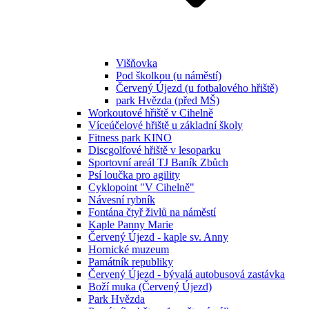
Višňovka
Pod školkou (u náměstí)
Červený Újezd (u fotbalového hřiště)
park Hvězda (před MŠ)
Workoutové hřiště v Cihelně
Víceúčelové hřiště u základní školy
Fitness park KINO
Discgolfové hřiště v lesoparku
Sportovní areál TJ Baník Zbůch
Psí loučka pro agility
Cyklopoint "V Cihelně"
Návesní rybník
Fontána čtyř živlů na náměstí
Kaple Panny Marie
Červený Újezd - kaple sv. Anny
Hornické muzeum
Památník republiky
Červený Újezd - bývalá autobusová zastávka
Boží muka (Červený Újezd)
Park Hvězda