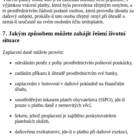
výjimkou vrácení platby, která byla provedena zřejmým omylem, a
to prostřednictvím žádosti podané osobou, která provedla úhradu za
daňový subjekt, prokáže-li tato osoba zřejmý omyl při úhradě a
nemá-li současně na svém osobním účtu nedoplatek.
7. Jakým způsobem můžete zahájit řešení životní
situace
Zaplacení daně můžete provést:
odesláním peněz z pošty prostřednictvím poštovní poukázky,
zadáním příkazu k úhradě prostřednictvím své banky,
zaplacením v hotovosti v daňové pokladně na finančním
úřadu,
soustředěným inkasem plateb obyvatelstva (SIPO), jde-li
pouze o platbu daně z nemovitých věcí,
šekem, jehož proplacení je zajištěno poskytovatelem
platebních služeb,
daňovému exekutorovi, jde-li o platbu při daňové exekuci,