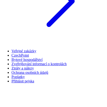
Veřejné zakázky
CzechPoint
Bytové hospodářství
Zveřejňování informací o kontrolách
Ztráty a nálezy
Ochrana osobních údajů
Poplatky
Přihlásit pejska