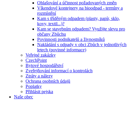
Ohlašování a účinnost požadovaných změn
Víkendové kontejnery na bioodpad - termíny a
rozmístění
Kam s tříděným odpadem (plasty, papír, sklo,
kovy, textil...)?
Kam se stavebním odpadem? Využijte slevu pro
občany Zbůchu
Povinnosti podnikatelů a živnostníků
Nakládání s odpady v obci Zbůch v jednotlivých
letech (povinné informace)
Veřejné zakázky
CzechPoint
Bytové hospodářství
Zveřejňování informací o kontrolách
Ztráty a nálezy
Ochrana osobních údajů
Poplatky
Přihlásit pejska
Naše obec