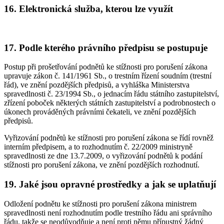
16. Elektronická služba, kterou lze využít
17. Podle kterého právního předpisu se postupuje
Postup při prošetřování podnětů ke stížnosti pro porušení zákona
upravuje zákon č. 141/1961 Sb., o trestním řízení soudním (trestní
řád), ve znění pozdějších předpisů, a vyhláška Ministerstva
spravedlnosti č. 23/1994 Sb., o jednacím řádu státního zastupitelství,
zřízení poboček některých státních zastupitelství a podrobnostech o
úkonech prováděných právními čekateli, ve znění pozdějších
předpisů.
Vyřizování podnětů ke stížnosti pro porušení zákona se řídí rovněž
interním předpisem, a to rozhodnutím č. 22/2009 ministryně
spravedlnosti ze dne 13.7.2009, o vyřizování podnětů k podání
stížnosti pro porušení zákona, ve znění pozdějších rozhodnutí.
19. Jaké jsou opravné prostředky a jak se uplatňují
Odložení podnětu ke stížnosti pro porušení zákona ministrem
spravedlnosti není rozhodnutím podle trestního řádu ani správního
řádu, takže se neodůvodňuje a není proti němu přípustný žádný