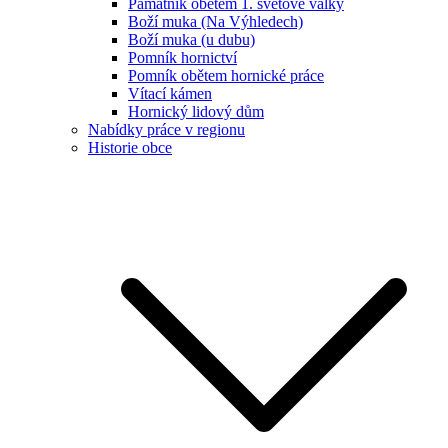
Památník obětem 1. světové války
Boží muka (Na Výhledech)
Boží muka (u dubu)
Pomník hornictví
Pomník obětem hornické práce
Vítací kámen
Hornický lidový dům
Nabídky práce v regionu
Historie obce