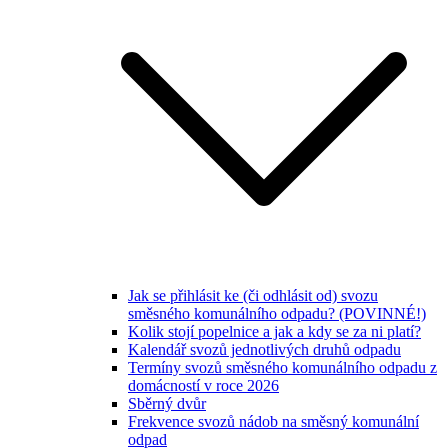
Jak se přihlásit ke (či odhlásit od) svozu
směsného komunálního odpadu? (POVINNÉ!)
Kolik stojí popelnice a jak a kdy se za ni platí?
Kalendář svozů jednotlivých druhů odpadu
Termíny svozů směsného komunálního odpadu z
domácností v roce 2026
Sběrný dvůr
Frekvence svozů nádob na směsný komunální
odpad