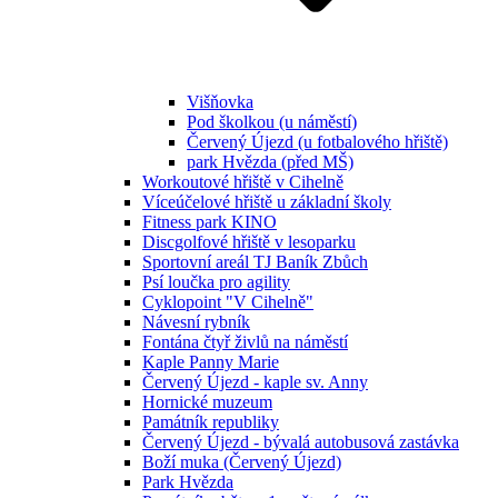
Višňovka
Pod školkou (u náměstí)
Červený Újezd (u fotbalového hřiště)
park Hvězda (před MŠ)
Workoutové hřiště v Cihelně
Víceúčelové hřiště u základní školy
Fitness park KINO
Discgolfové hřiště v lesoparku
Sportovní areál TJ Baník Zbůch
Psí loučka pro agility
Cyklopoint "V Cihelně"
Návesní rybník
Fontána čtyř živlů na náměstí
Kaple Panny Marie
Červený Újezd - kaple sv. Anny
Hornické muzeum
Památník republiky
Červený Újezd - bývalá autobusová zastávka
Boží muka (Červený Újezd)
Park Hvězda