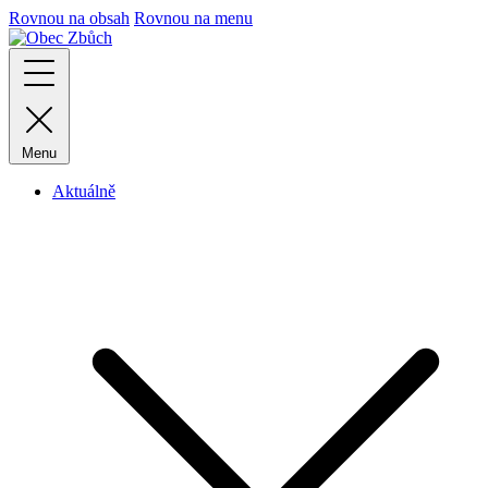
Rovnou na obsah
Rovnou na menu
Menu
Aktuálně