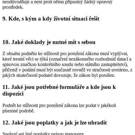
neodůvodňuje a není proti němu přípustný žádný opravný
prostředek.
9. Kde, s kým a kdy životní situaci řešit
10. Jaké doklady je nutné mít s sebou
Z obsahu podnětu ke stížnosti pro porušení zákona musí vyplývat,
které trestní věci se týká (označení nezákonného rozhodnutí datací a
spisovou značkou konkrétního soudu nebo státního zastupitelství),
přičemž v podání musí být současně rovněž ve stručnosti uvedeno, z
jakých skutečností podatel dovozuje, že zákon byl porušen.
11. Jaké jsou potřebné formuláře a kde jsou k
dispozici
Podnět ke stížnosti pro porušení zákona lze podat v jakékoli
písemné podobě.
12. Jaké jsou poplatky a jak je lze uhradit
Správní ani jiné poplatky nejsou stanoveny.