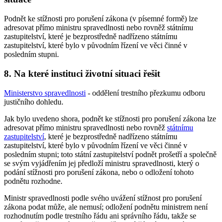
Podnět ke stížnosti pro porušení zákona (v písemné formě) lze
adresovat přímo ministru spravedlnosti nebo rovněž státnímu
zastupitelství, které je bezprostředně nadřízeno státnímu
zastupitelství, které bylo v původním řízení ve věci činné v
posledním stupni.
8. Na které instituci životní situaci řešit
Ministerstvo spravedlnosti
- oddělení trestního přezkumu odboru
justičního dohledu.
Jak bylo uvedeno shora, podnět ke stížnosti pro porušení zákona lze
adresovat přímo ministru spravedlnosti nebo rovněž
státnímu
zastupitelství
, které je bezprostředně nadřízeno státnímu
zastupitelství, které bylo v původním řízení ve věci činné v
posledním stupni; toto státní zastupitelství podnět prošetří a společně
se svým vyjádřením jej předloží ministru spravedlnosti, který o
podání stížnosti pro porušení zákona, nebo o odložení tohoto
podnětu rozhodne.
Ministr spravedlnosti podle svého uvážení stížnost pro porušení
zákona podat může, ale nemusí; odložení podnětu ministrem není
rozhodnutím podle trestního řádu ani správního řádu, takže se