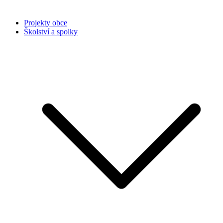
Projekty obce
Školství a spolky