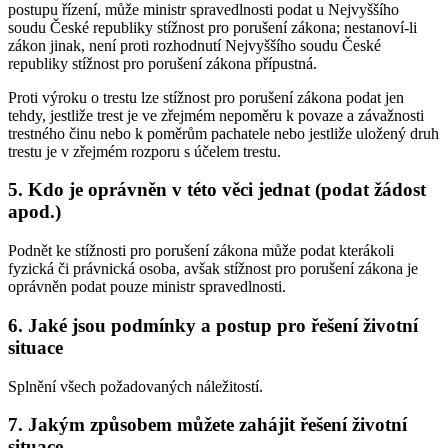
postupu řízení, může ministr spravedlnosti podat u Nejvyššího
soudu České republiky stížnost pro porušení zákona; nestanoví-li
zákon jinak, není proti rozhodnutí Nejvyššího soudu České
republiky stížnost pro porušení zákona přípustná.
Proti výroku o trestu lze stížnost pro porušení zákona podat jen
tehdy, jestliže trest je ve zřejmém nepoměru k povaze a závažnosti
trestného činu nebo k poměrům pachatele nebo jestliže uložený druh
trestu je v zřejmém rozporu s účelem trestu.
5. Kdo je oprávněn v této věci jednat (podat žádost
apod.)
Podnět ke stížnosti pro porušení zákona může podat kterákoli
fyzická či právnická osoba, avšak stížnost pro porušení zákona je
oprávněn podat pouze ministr spravedlnosti.
6. Jaké jsou podmínky a postup pro řešení životní
situace
Splnění všech požadovaných náležitostí.
7. Jakým způsobem můžete zahájit řešení životní
situace