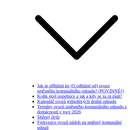
Jak se přihlásit ke (či odhlásit od) svozu
směsného komunálního odpadu? (POVINNÉ!)
Kolik stojí popelnice a jak a kdy se za ni platí?
Kalendář svozů jednotlivých druhů odpadu
Termíny svozů směsného komunálního odpadu z
domácností v roce 2026
Sběrný dvůr
Frekvence svozů nádob na směsný komunální
odpad