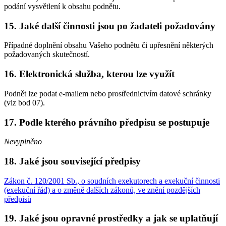
podání vysvětlení k obsahu podnětu.
15. Jaké další činnosti jsou po žadateli požadovány
Případné doplnění obsahu Vašeho podnětu či upřesnění některých
požadovaných skutečností.
16. Elektronická služba, kterou lze využít
Podnět lze podat e-mailem nebo prostřednictvím datové schránky
(viz bod 07).
17. Podle kterého právního předpisu se postupuje
Nevyplněno
18. Jaké jsou související předpisy
Zákon č. 120/2001 Sb., o soudních exekutorech a exekuční činnosti
(exekuční řád) a o změně dalších zákonů, ve znění pozdějších
předpisů
19. Jaké jsou opravné prostředky a jak se uplatňují