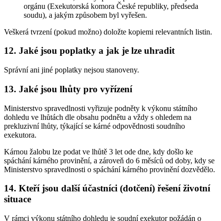
orgánu (Exekutorská komora České republiky, předseda
soudu), a jakým způsobem byl vyřešen.
Veškerá tvrzení (pokud možno) doložte kopiemi relevantních listin.
12. Jaké jsou poplatky a jak je lze uhradit
Správní ani jiné poplatky nejsou stanoveny.
13. Jaké jsou lhůty pro vyřízení
Ministerstvo spravedlnosti vyřizuje podněty k výkonu státního
dohledu ve lhůtách dle obsahu podnětu a vždy s ohledem na
prekluzivní lhůty, týkající se kárné odpovědnosti soudního
exekutora.
Kárnou žalobu lze podat ve lhůtě 3 let ode dne, kdy došlo ke
spáchání kárného provinění, a zároveň do 6 měsíců od doby, kdy se
Ministerstvo spravedlnosti o spáchání kárného provinění dozvědělo.
14. Kteří jsou další účastníci (dotčení) řešení životní
situace
V rámci výkonu státního dohledu je soudní exekutor požádán o