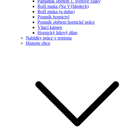
Památník obětem 1. světové války
Boží muka (Na Výhledech)
Boží muka (u dubu)
Pomník hornictví
Pomník obětem hornické práce
Vítací kámen
Hornický lidový dům
Nabídky práce v regionu
Historie obce