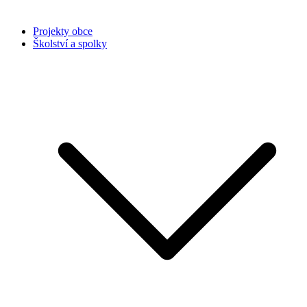
Projekty obce
Školství a spolky