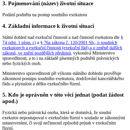
3. Pojmenování (název) životní situace
Podání podnětu na postup soudního exekutora
4. Základní informace k životní situaci
Státní dohled nad exekuční činností a nad činností exekutora dle
§
74 odst. 1 písm. c)
a
§ 76a zákona č. 120/2001 Sb., o soudních
exekutorech a exekuční činnosti (exekuční řád) a o změně dalších
zákonů, ve znění pozdějších předpisů
, vykonává Ministerstvo
spravedlnosti, a to i na základě písemných podnětů právnických
nebo fyzických osob.
Ministerstvo spravedlnosti při výkonu státního dohledu prověřuje
zákonnost postupu soudního exekutora, dodržování kancelářského
řádu a plynulost a délku exekučního řízení.
5. Kdo je oprávněn v této věci jednat (podat žádost
apod.)
Fyzická nebo právnická osoba, která se domnívá, že soudní
exekutor nepostupoval v exekučním řízení v souladu se zákonnými
ustanoveními, či svojí nečinností způsobil průtah v exekučním
řízení.