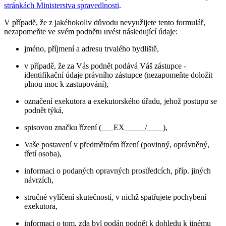
stránkách Ministerstva spravedlnosti
.
V případě, že z jakéhokoliv důvodu nevyužijete tento formulář,
nezapomeňte ve svém podnětu uvést následující údaje:
jméno, příjmení a adresu trvalého bydliště,
v případě, že za Vás podnět podává Váš zástupce -
identifikační údaje právního zástupce (nezapomeňte doložit
plnou moc k zastupování),
označení exekutora a exekutorského úřadu, jehož postupu se
podnět týká,
spisovou značku řízení (___EX_____/____),
Vaše postavení v předmětném řízení (povinný, oprávněný,
třetí osoba),
informaci o podaných opravných prostředcích, příp. jiných
návrzích,
stručné vylíčení skutečností, v nichž spatřujete pochybení
exekutora,
informaci o tom, zda byl podán podnět k dohledu k jinému