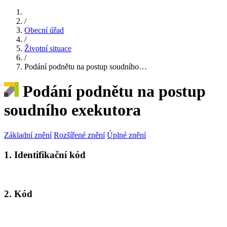
/
Obecní úřad
/
Životní situace
/
Podání podnětu na postup soudního…
Podání podnětu na postup
soudního exekutora
Základní znění
Rozšířené znění
Úplné znění
1. Identifikační kód
2. Kód