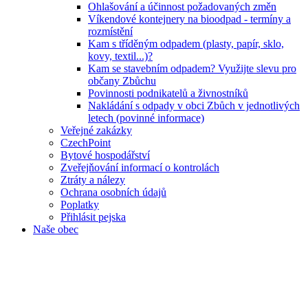
Ohlašování a účinnost požadovaných změn
Víkendové kontejnery na bioodpad - termíny a
rozmístění
Kam s tříděným odpadem (plasty, papír, sklo,
kovy, textil...)?
Kam se stavebním odpadem? Využijte slevu pro
občany Zbůchu
Povinnosti podnikatelů a živnostníků
Nakládání s odpady v obci Zbůch v jednotlivých
letech (povinné informace)
Veřejné zakázky
CzechPoint
Bytové hospodářství
Zveřejňování informací o kontrolách
Ztráty a nálezy
Ochrana osobních údajů
Poplatky
Přihlásit pejska
Naše obec