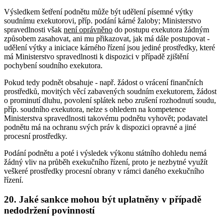
Výsledkem šetření podnětu může být udělení písemné výtky
soudnímu exekutorovi, příp. podání kárné žaloby; Ministerstvo
spravedlnosti však
není oprávněno
do postupu exekutora žádným
způsobem zasahovat, ani mu přikazovat, jak má dále postupovat -
udělení výtky a iniciace kárného řízení jsou jediné prostředky, které
má Ministerstvo spravedlnosti k dispozici v případě zjištění
pochybení soudního exekutora.
Pokud tedy podnět obsahuje - např. žádost o vrácení finančních
prostředků, movitých věcí zabavených soudním exekutorem, žádost
o prominutí dluhu, povolení splátek nebo zrušení rozhodnutí soudu,
příp. soudního exekutora, nelze s ohledem na kompetence
Ministerstva spravedlnosti takovému podnětu vyhovět; podavatel
podnětu má na ochranu svých práv k dispozici opravné a jiné
procesní prostředky.
Podání podnětu a poté i výsledek výkonu státního dohledu nemá
žádný vliv na průběh exekučního řízení, proto je nezbytné využít
veškeré prostředky procesní obrany v rámci daného exekučního
řízení.
20. Jaké sankce mohou být uplatněny v případě
nedodržení povinností