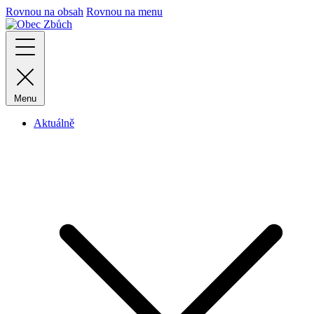
Rovnou na obsah
Rovnou na menu
Menu
Aktuálně