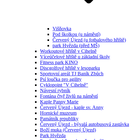
Višňovka
Pod školkou (u náměstí)
Červený Újezd (u fotbalového hřiště)
park Hvězda (před MŠ)
Workoutové hřiště v Cihelně
Víceúčelové hřiště u základní školy
Fitness park KINO
Discgolfové hřiště v lesoparku
Sportovní areál TJ Baník Zbůch
Psí loučka pro agility
Cyklopoint "V Cihelně"
Návesní rybník
Fontána čtyř živlů na náměstí
Kaple Panny Marie
Červený Újezd - kaple sv. Anny
Hornické muzeum
Památník republiky
Červený Újezd - bývalá autobusová zastávka
Boží muka (Červený Újezd)
Park Hvězda