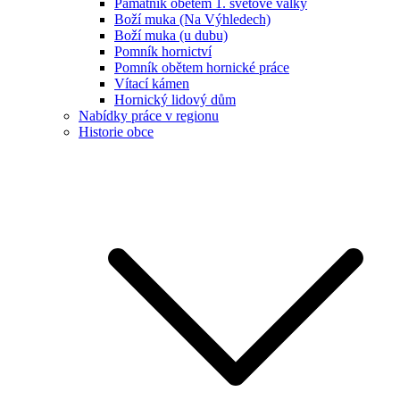
Památník obětem 1. světové války
Boží muka (Na Výhledech)
Boží muka (u dubu)
Pomník hornictví
Pomník obětem hornické práce
Vítací kámen
Hornický lidový dům
Nabídky práce v regionu
Historie obce