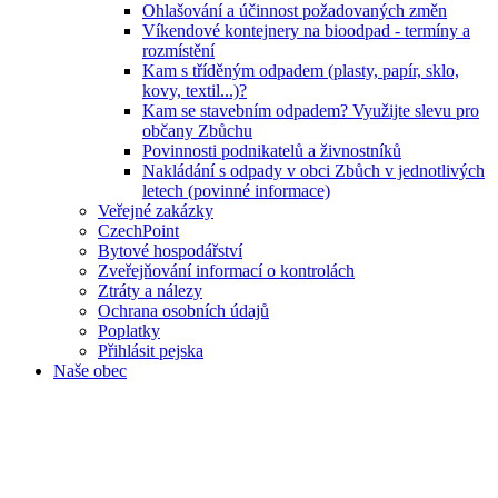
Ohlašování a účinnost požadovaných změn
Víkendové kontejnery na bioodpad - termíny a
rozmístění
Kam s tříděným odpadem (plasty, papír, sklo,
kovy, textil...)?
Kam se stavebním odpadem? Využijte slevu pro
občany Zbůchu
Povinnosti podnikatelů a živnostníků
Nakládání s odpady v obci Zbůch v jednotlivých
letech (povinné informace)
Veřejné zakázky
CzechPoint
Bytové hospodářství
Zveřejňování informací o kontrolách
Ztráty a nálezy
Ochrana osobních údajů
Poplatky
Přihlásit pejska
Naše obec