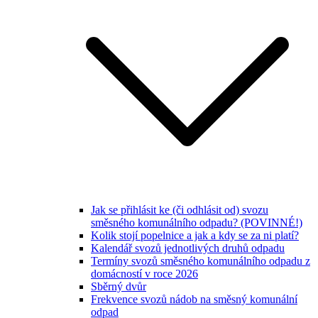
Jak se přihlásit ke (či odhlásit od) svozu
směsného komunálního odpadu? (POVINNÉ!)
Kolik stojí popelnice a jak a kdy se za ni platí?
Kalendář svozů jednotlivých druhů odpadu
Termíny svozů směsného komunálního odpadu z
domácností v roce 2026
Sběrný dvůr
Frekvence svozů nádob na směsný komunální
odpad