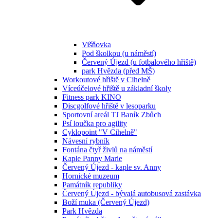
Višňovka
Pod školkou (u náměstí)
Červený Újezd (u fotbalového hřiště)
park Hvězda (před MŠ)
Workoutové hřiště v Cihelně
Víceúčelové hřiště u základní školy
Fitness park KINO
Discgolfové hřiště v lesoparku
Sportovní areál TJ Baník Zbůch
Psí loučka pro agility
Cyklopoint "V Cihelně"
Návesní rybník
Fontána čtyř živlů na náměstí
Kaple Panny Marie
Červený Újezd - kaple sv. Anny
Hornické muzeum
Památník republiky
Červený Újezd - bývalá autobusová zastávka
Boží muka (Červený Újezd)
Park Hvězda