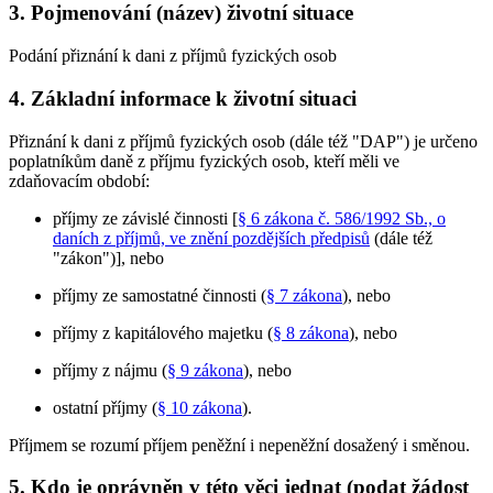
3. Pojmenování (název) životní situace
Podání přiznání k dani z příjmů fyzických osob
4. Základní informace k životní situaci
Přiznání k dani z příjmů fyzických osob (dále též "DAP") je určeno
poplatníkům daně z příjmu fyzických osob, kteří měli ve
zdaňovacím období:
příjmy ze závislé činnosti [
§ 6 zákona č. 586/1992 Sb., o
daních z příjmů, ve znění pozdějších předpisů
(dále též
"zákon")], nebo
příjmy ze samostatné činnosti (
§ 7 zákona
), nebo
příjmy z kapitálového majetku (
§ 8 zákona
), nebo
příjmy z nájmu (
§ 9 zákona
), nebo
ostatní příjmy (
§ 10 zákona
).
Příjmem se rozumí příjem peněžní i nepeněžní dosažený i směnou.
5. Kdo je oprávněn v této věci jednat (podat žádost