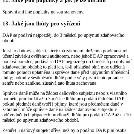
12. Jaké jsou poplatky a jak je lze uhradit
Správní ani jiné poplatky nejsou stanoveny.
13. Jaké jsou lhůty pro vyřízení
DAP se podává nejpozději do 3 měsíců po uplynutí zdaňovacího
období.
Jde-li o daňový subjekt, který má zákonem uloženou povinnost mít
účetní závěrku ověřenou auditorem, nebo jehož DAP zpracovává a
podává poradce, podává se DAP nejpozději do 6 měsíců po uplynutí
zdaňovacího období; to platí jen, je-li příslušná plná moc udělená
tomuto poradci uplatněna u správce daně před uplynutím tříměsíční
lhůty; pokud v šestiměsíční lhůtě podle věty první tento poradce
zemře nebo zanikne, zůstává tato lhůta zachována.
Správce daně může na žádost daňového subjektu nebo z vlastního
podnětu prodloužit až o 3 měsíce lhůtu pro podání řádného DAP;
pokud předmět daně tvoří i příjmy, které jsou předmětem daně v
zahraničí, může správce daně na žádost daňového subjektu v
odůvodněných případech prodloužit lhůtu pro podání DAP až na 10
měsíců po uplynutí zdaňovacího období.
Zemřel-li daňový subjekt dříve, než bylo podáno DAP, plní osoba