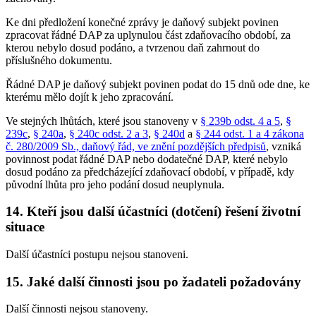
Ke dni předložení konečné zprávy je daňový subjekt povinen
zpracovat řádné DAP za uplynulou část zdaňovacího období, za
kterou nebylo dosud podáno, a tvrzenou daň zahrnout do
příslušného dokumentu.
Řádné DAP je daňový subjekt povinen podat do 15 dnů ode dne, ke
kterému mělo dojít k jeho zpracování.
Ve stejných lhůtách, které jsou stanoveny v
§ 239b odst. 4 a 5
,
§
239c
,
§ 240a
,
§ 240c odst. 2 a 3
,
§ 240d
a
§ 244 odst. 1 a 4 zákona
č. 280/2009 Sb., daňový řád, ve znění pozdějších předpisů
, vzniká
povinnost podat řádné DAP nebo dodatečné DAP, které nebylo
dosud podáno za předcházející zdaňovací období, v případě, kdy
původní lhůta pro jeho podání dosud neuplynula.
14. Kteří jsou další účastníci (dotčení) řešení životní
situace
Další účastníci postupu nejsou stanoveni.
15. Jaké další činnosti jsou po žadateli požadovány
Další činnosti nejsou stanoveny.