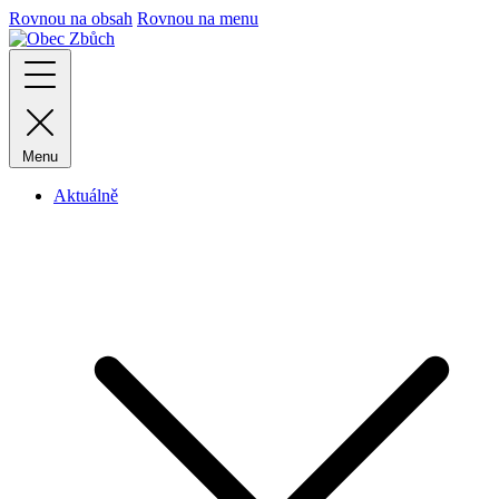
Rovnou na obsah
Rovnou na menu
Menu
Aktuálně