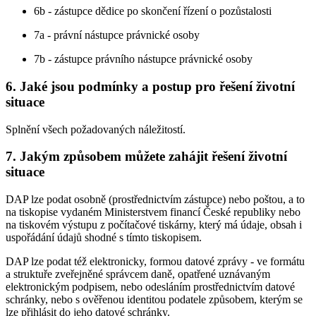
6b - zástupce dědice po skončení řízení o pozůstalosti
7a - právní nástupce právnické osoby
7b - zástupce právního nástupce právnické osoby
6. Jaké jsou podmínky a postup pro řešení životní
situace
Splnění všech požadovaných náležitostí.
7. Jakým způsobem můžete zahájit řešení životní
situace
DAP lze podat osobně (prostřednictvím zástupce) nebo poštou, a to
na tiskopise vydaném Ministerstvem financí České republiky nebo
na tiskovém výstupu z počítačové tiskárny, který má údaje, obsah i
uspořádání údajů shodné s tímto tiskopisem.
DAP lze podat též elektronicky, formou datové zprávy - ve formátu
a struktuře zveřejněné správcem daně, opatřené uznávaným
elektronickým podpisem, nebo odesláním prostřednictvím datové
schránky, nebo s ověřenou identitou podatele způsobem, kterým se
lze přihlásit do jeho datové schránky.