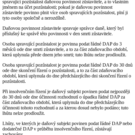
spravující pozůstalost daňovou povinnost zůstavitele, a to vlastním
jménem na účet pozůstalosti; pokud je daňovou povinnost
zůstavitele povinno plnit více osob spravujících pozůstalost, plní ji
tyto osoby společně a nerozdílně.
Daňovou povinnost zůstavitele spravuje správce daně, který byl
příslušný ke správě této povinnosti v den smrti zůstavitele.
Osoba spravující pozůstalost je povinna podat řádné DAP do 3
měsíců ode dne smrti zůstavitele, a to za část zdaňovacího období,
která uplynula přede dnem jeho smrti; tuto lhůtu nelze prodloužit.
Osoba spravující pozůstalost je povinna podat řádné DAP do 30 dnů
ode dne skončení řízení o pozůstalosti, a to za část zdaňovacího
období, která uplynula do dne předcházejícího dni skončení řízení o
pozůstalosti.
Při insolvenčním řízení je daňový subjekt povinen podat nejpozději
do 30 dnů ode dne účinnosti rozhodnutí o úpadku řádné DAP za
část zdaňovacího období, která uplynula do dne předcházejícího
účinnosti tohoto rozhodnutí a za kterou dosud nebylo podáno; tuto
lhůtu nelze prodloužit.
Lhůty, ve kterých je daňový subjekt povinen podat řádné DAP nebo
dodatečné DAP v průběhu insolvenčního řízení, zůstávají
zachovány.