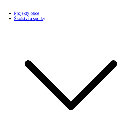
Projekty obce
Školství a spolky