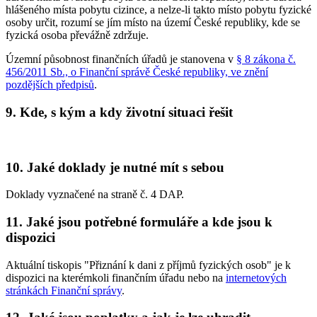
hlášeného místa pobytu cizince, a nelze-li takto místo pobytu fyzické
osoby určit, rozumí se jím místo na území České republiky, kde se
fyzická osoba převážně zdržuje.
Územní působnost finančních úřadů je stanovena v
§ 8 zákona č.
456/2011 Sb., o Finanční správě České republiky, ve znění
pozdějších předpisů
.
9. Kde, s kým a kdy životní situaci řešit
10. Jaké doklady je nutné mít s sebou
Doklady vyznačené na straně č. 4 DAP.
11. Jaké jsou potřebné formuláře a kde jsou k
dispozici
Aktuální tiskopis "Přiznání k dani z příjmů fyzických osob" je k
dispozici na kterémkoli finančním úřadu nebo na
internetových
stránkách Finanční správy
.