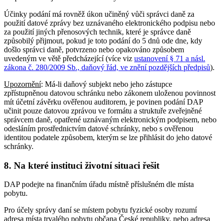
Účinky podání má rovněž úkon učiněný vůči správci daně za
použití datové zprávy bez uznávaného elektronického podpisu nebo
za použití jiných přenosových technik, které je správce daně
způsobilý přijmout, pokud je toto podání do 5 dnů ode dne, kdy
došlo správci daně, potvrzeno nebo opakováno způsobem
uvedeným ve větě předcházející (více viz
ustanovení § 71 a násl.
zákona č. 280/2009 Sb., daňový řád, ve znění pozdějších předpisů
).
Upozornění
: Má-li daňový subjekt nebo jeho zástupce
zpřístupněnou datovou schránku nebo zákonem uloženou povinnost
mít účetní závěrku ověřenou auditorem, je povinen podání DAP
učinit pouze datovou zprávou ve formátu a struktuře zveřejněné
správcem daně, opatřené uznávaným elektronickým podpisem, nebo
odesláním prostřednictvím datové schránky, nebo s ověřenou
identitou podatele způsobem, kterým se lze přihlásit do jeho datové
schránky.
8. Na které instituci životní situaci řešit
DAP podejte na finančním úřadu místně příslušném dle místa
pobytu.
Pro účely správy daní se místem pobytu fyzické osoby rozumí
adresa místa trvalého pobytu občana České republiky, nebo adresa