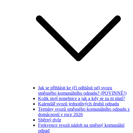
Jak se přihlásit ke (či odhlásit od) svozu
směsného komunálního odpadu? (POVINNÉ!)
Kolik stojí popelnice a jak a kdy se za ni platí?
Kalendář svozů jednotlivých druhů odpadu
Termíny svozů směsného komunálního odpadu z
domácností v roce 2026
Sběrný dvůr
Frekvence svozů nádob na směsný komunální
odpad