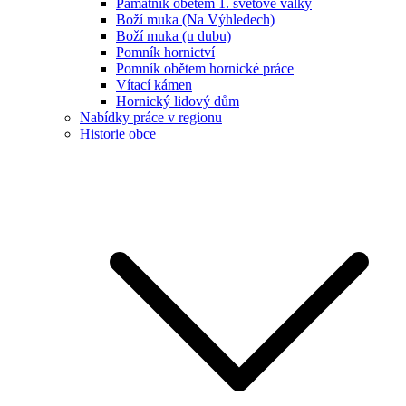
Památník obětem 1. světové války
Boží muka (Na Výhledech)
Boží muka (u dubu)
Pomník hornictví
Pomník obětem hornické práce
Vítací kámen
Hornický lidový dům
Nabídky práce v regionu
Historie obce