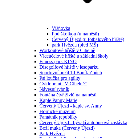
Višňovka
Pod školkou (u náměstí)
Červený Újezd (u fotbalového hřiště)
park Hvězda (před MŠ)
Workoutové hřiště v Cihelně
Víceúčelové hřiště u základní školy
Fitness park KINO
Discgolfové hřiště v lesoparku
Sportovní areál TJ Baník Zbůch
Psí loučka pro agility
Cyklopoint "V Cihelně"
Návesní rybník
Fontána čtyř živlů na náměstí
Kaple Panny Marie
Červený Újezd - kaple sv. Anny
Hornické muzeum
Památník republiky
Červený Újezd - bývalá autobusová zastávka
Boží muka (Červený Újezd)
Park Hvězda