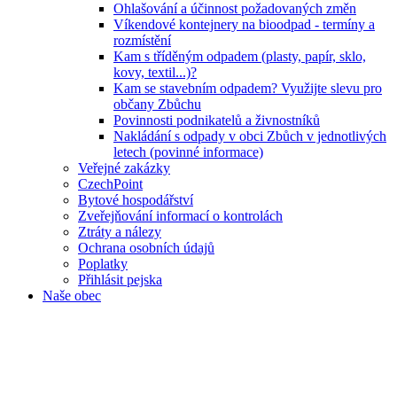
Ohlašování a účinnost požadovaných změn
Víkendové kontejnery na bioodpad - termíny a
rozmístění
Kam s tříděným odpadem (plasty, papír, sklo,
kovy, textil...)?
Kam se stavebním odpadem? Využijte slevu pro
občany Zbůchu
Povinnosti podnikatelů a živnostníků
Nakládání s odpady v obci Zbůch v jednotlivých
letech (povinné informace)
Veřejné zakázky
CzechPoint
Bytové hospodářství
Zveřejňování informací o kontrolách
Ztráty a nálezy
Ochrana osobních údajů
Poplatky
Přihlásit pejska
Naše obec