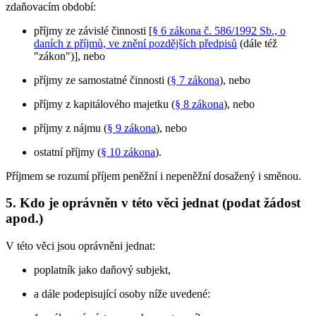
zdaňovacím období:
příjmy ze závislé činnosti [
§ 6 zákona č. 586/1992 Sb., o
daních z příjmů, ve znění pozdějších předpisů
(dále též
"zákon")], nebo
příjmy ze samostatné činnosti (
§ 7 zákona
), nebo
příjmy z kapitálového majetku (
§ 8 zákona
), nebo
příjmy z nájmu (
§ 9 zákona
), nebo
ostatní příjmy (
§ 10 zákona
).
Příjmem se rozumí příjem peněžní i nepeněžní dosažený i směnou.
5. Kdo je oprávněn v této věci jednat (podat žádost
apod.)
V této věci jsou oprávněni jednat:
poplatník jako daňový subjekt,
a dále podepisující osoby níže uvedené: