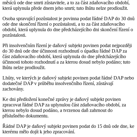
měsíců ode dne smrti zůstavitele, a to za část zdaňovacího období,
která uplynula přede dnem jeho smrti; tuto lhůtu nelze prodloužit.
Osoba spravující pozůstalost je povinna podat řádné DAP do 30 dnů
ode dne skončení řízení o pozůstalosti, a to za část zdaňovacího
období, která uplynula do dne předcházejícího dni skončení řízení o
pozůstalosti.
Při insolvenčním řízení je daňový subjekt povinen podat nejpozději
do 30 dnů ode dne účinnosti rozhodnutí o úpadku řádné DAP za
část zdaňovacího období, která uplynula do dne předcházejícího
účinnosti tohoto rozhodnutí a za kterou dosud nebylo podáno; tuto
lhůtu nelze prodloužit.
Lhůty, ve kterých je daňový subjekt povinen podat řádné DAP nebo
dodatečné DAP v průběhu insolvenčního řízení, zůstávají
zachovány.
Ke dni předložení konečné zprávy je daňový subjekt povinen
zpracovat řádné DAP za uplynulou část zdaňovacího období, za
kterou nebylo dosud podáno, a tvrzenou daň zahrnout do
příslušného dokumentu.
Řádné DAP je daňový subjekt povinen podat do 15 dnů ode dne, ke
kterému mělo dojít k jeho zpracování.