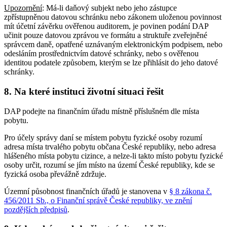
Upozornění
: Má-li daňový subjekt nebo jeho zástupce
zpřístupněnou datovou schránku nebo zákonem uloženou povinnost
mít účetní závěrku ověřenou auditorem, je povinen podání DAP
učinit pouze datovou zprávou ve formátu a struktuře zveřejněné
správcem daně, opatřené uznávaným elektronickým podpisem, nebo
odesláním prostřednictvím datové schránky, nebo s ověřenou
identitou podatele způsobem, kterým se lze přihlásit do jeho datové
schránky.
8. Na které instituci životní situaci řešit
DAP podejte na finančním úřadu místně příslušném dle místa
pobytu.
Pro účely správy daní se místem pobytu fyzické osoby rozumí
adresa místa trvalého pobytu občana České republiky, nebo adresa
hlášeného místa pobytu cizince, a nelze-li takto místo pobytu fyzické
osoby určit, rozumí se jím místo na území České republiky, kde se
fyzická osoba převážně zdržuje.
Územní působnost finančních úřadů je stanovena v
§ 8 zákona č.
456/2011 Sb., o Finanční správě České republiky, ve znění
pozdějších předpisů
.