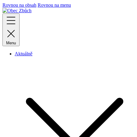
Rovnou na obsah
Rovnou na menu
Menu
Aktuálně