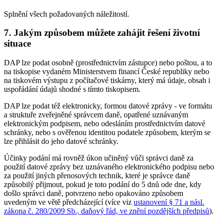
Splnění všech požadovaných náležitostí.
7. Jakým způsobem můžete zahájit řešení životní
situace
DAP lze podat osobně (prostřednictvím zástupce) nebo poštou, a to
na tiskopise vydaném Ministerstvem financí České republiky nebo
na tiskovém výstupu z počítačové tiskárny, který má údaje, obsah i
uspořádání údajů shodné s tímto tiskopisem.
DAP lze podat též elektronicky, formou datové zprávy - ve formátu
a struktuře zveřejněné správcem daně, opatřené uznávaným
elektronickým podpisem, nebo odesláním prostřednictvím datové
schránky, nebo s ověřenou identitou podatele způsobem, kterým se
lze přihlásit do jeho datové schránky.
Účinky podání má rovněž úkon učiněný vůči správci daně za
použití datové zprávy bez uznávaného elektronického podpisu nebo
za použití jiných přenosových technik, které je správce daně
způsobilý přijmout, pokud je toto podání do 5 dnů ode dne, kdy
došlo správci daně, potvrzeno nebo opakováno způsobem
uvedeným ve větě předcházející (více viz
ustanovení § 71 a násl.
zákona č. 280/2009 Sb., daňový řád, ve znění pozdějších předpisů
).