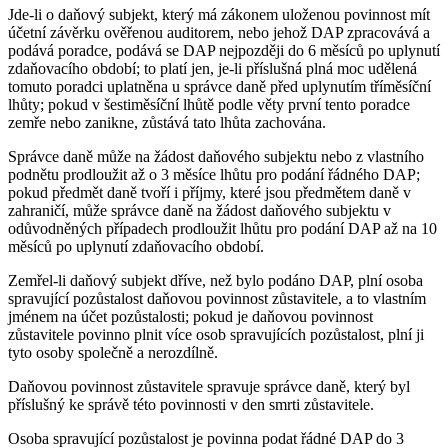
Jde-li o daňový subjekt, který má zákonem uloženou povinnost mít
účetní závěrku ověřenou auditorem, nebo jehož DAP zpracovává a
podává poradce, podává se DAP nejpozději do 6 měsíců po uplynutí
zdaňovacího období; to platí jen, je-li příslušná plná moc udělená
tomuto poradci uplatněna u správce daně před uplynutím tříměsíční
lhůty; pokud v šestiměsíční lhůtě podle věty první tento poradce
zemře nebo zanikne, zůstává tato lhůta zachována.
Správce daně může na žádost daňového subjektu nebo z vlastního
podnětu prodloužit až o 3 měsíce lhůtu pro podání řádného DAP;
pokud předmět daně tvoří i příjmy, které jsou předmětem daně v
zahraničí, může správce daně na žádost daňového subjektu v
odůvodněných případech prodloužit lhůtu pro podání DAP až na 10
měsíců po uplynutí zdaňovacího období.
Zemřel-li daňový subjekt dříve, než bylo podáno DAP, plní osoba
spravující pozůstalost daňovou povinnost zůstavitele, a to vlastním
jménem na účet pozůstalosti; pokud je daňovou povinnost
zůstavitele povinno plnit více osob spravujících pozůstalost, plní ji
tyto osoby společně a nerozdílně.
Daňovou povinnost zůstavitele spravuje správce daně, který byl
příslušný ke správě této povinnosti v den smrti zůstavitele.
Osoba spravující pozůstalost je povinna podat řádné DAP do 3