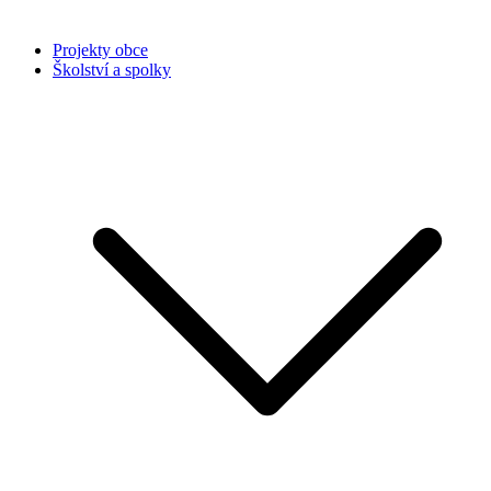
Projekty obce
Školství a spolky