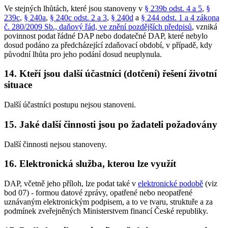
Ve stejných lhůtách, které jsou stanoveny v
§ 239b odst. 4 a 5
,
§
239c
,
§ 240a
,
§ 240c odst. 2 a 3
,
§ 240d
a
§ 244 odst. 1 a 4 zákona
č. 280/2009 Sb., daňový řád, ve znění pozdějších předpisů
, vzniká
povinnost podat řádné DAP nebo dodatečné DAP, které nebylo
dosud podáno za předcházející zdaňovací období, v případě, kdy
původní lhůta pro jeho podání dosud neuplynula.
14. Kteří jsou další účastníci (dotčení) řešení životní
situace
Další účastníci postupu nejsou stanoveni.
15. Jaké další činnosti jsou po žadateli požadovány
Další činnosti nejsou stanoveny.
16. Elektronická služba, kterou lze využít
DAP, včetně jeho příloh, lze podat také v
elektronické podobě
(viz
bod 07) - formou datové zprávy, opatřené nebo neopatřené
uznávaným elektronickým podpisem, a to ve tvaru, struktuře a za
podmínek zveřejněných Ministerstvem financí České republiky.