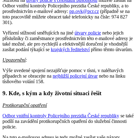
Stížnosti na
útvary policie s celostátní působností
můžete zasílat na
Odbor vnitřní kontroly Policejního prezidia České republiky, a to
prostřednictvím e-mailové adresy:
pp.ovk@pcr.cz
(případně se na
toto pracoviště můžete obracet také telefonicky na čísle: 974 827
301).
Vyřízení stížností směřujících na jiné
útvary policie
nebo jejich
příslušníky či zaměstnance prostřednictvím této e-mailové adresy je
také možné, ale pro rychlejší a efektivnější doručení je vhodnější
zasílat podání týkající se
krajských ředitelství
přímo těmto útvarům.
Upozornění
:
Výše uvedené spojení nezajišťuje pomoc v tísni, v naléhavých
případech se obracejte na
nejbližší policejní útvar
nebo na linku
tísňového volání 158.
9. Kde, s kým a kdy životní situaci řešit
Protikorupční opatření
Odbor vnitřní kontroly Policejního prezidia České republiky
se také
podílí na zavádění protikorupčních opatření do služební činnosti
policie.
Na tuto e-mailovou adresu je tedy možné zasílat vaše názory,