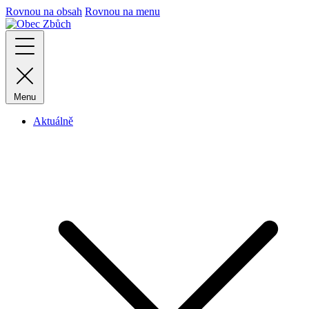
Rovnou na obsah
Rovnou na menu
Menu
Aktuálně