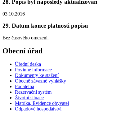
28. Popis byl naposledy aktualizován
03.10.2016
29. Datum konce platnosti popisu
Bez časového omezení.
Obecní úřad
Úřední deska
Povinné informace
Dokumenty ke stažení
Obecně závazné vyhlášky
Podatelna
Rezervační systém
Životní situace
Matrika, Evidence obyvatel
Odpadové hospodářství