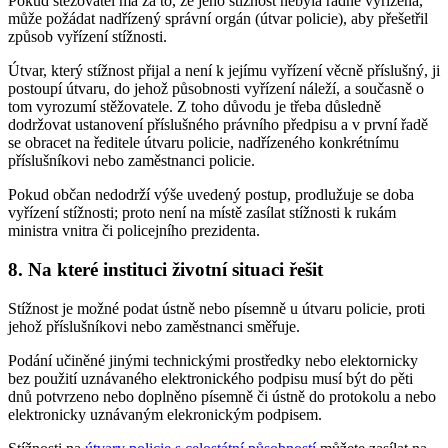
Pokud stěžovatel má za to, že jeho stížnost nebyla řádně vyřízena,
může požádat nadřízený správní orgán (útvar policie), aby přešetřil
způsob vyřízení stížnosti.
Útvar, který stížnost přijal a není k jejímu vyřízení věcně příslušný, ji
postoupí útvaru, do jehož působnosti vyřízení náleží, a současně o
tom vyrozumí stěžovatele. Z toho důvodu je třeba důsledně
dodržovat ustanovení příslušného právního předpisu a v první řadě
se obracet na ředitele útvaru policie, nadřízeného konkrétnímu
příslušníkovi nebo zaměstnanci policie.
Pokud občan nedodrží výše uvedený postup, prodlužuje se doba
vyřízení stížnosti; proto není na místě zasílat stížnosti k rukám
ministra vnitra či policejního prezidenta.
8. Na které instituci životní situaci řešit
Stížnost je možné podat ústně nebo písemně u útvaru policie, proti
jehož příslušníkovi nebo zaměstnanci směřuje.
Podání učiněné jinými technickými prostředky nebo elektornicky
bez použití uznávaného elektronického podpisu musí být do pěti
dnů potvrzeno nebo doplněno písemně či ústně do protokolu a nebo
elektronicky uznávaným elekronickým podpisem.