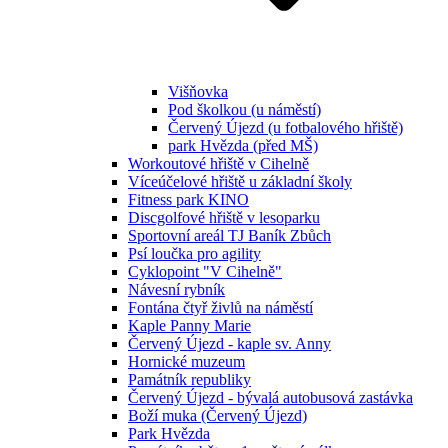
Višňovka
Pod školkou (u náměstí)
Červený Újezd (u fotbalového hřiště)
park Hvězda (před MŠ)
Workoutové hřiště v Cihelně
Víceúčelové hřiště u základní školy
Fitness park KINO
Discgolfové hřiště v lesoparku
Sportovní areál TJ Baník Zbůch
Psí loučka pro agility
Cyklopoint "V Cihelně"
Návesní rybník
Fontána čtyř živlů na náměstí
Kaple Panny Marie
Červený Újezd - kaple sv. Anny
Hornické muzeum
Památník republiky
Červený Újezd - bývalá autobusová zastávka
Boží muka (Červený Újezd)
Park Hvězda