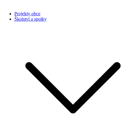
Projekty obce
Školství a spolky