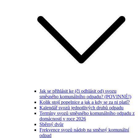
Jak se přihlásit ke (či odhlásit od) svozu
směsného komunálního odpadu? (POVINNÉ!)
Kolik stojí popelnice a jak a kdy se za ni platí?
Kalendář svozů jednotlivých druhů odpadu
Termíny svozů směsného komunálního odpadu z
domácností v roce 2026
Sběrný dvůr
Frekvence svozů nádob na směsný komunální
odpad