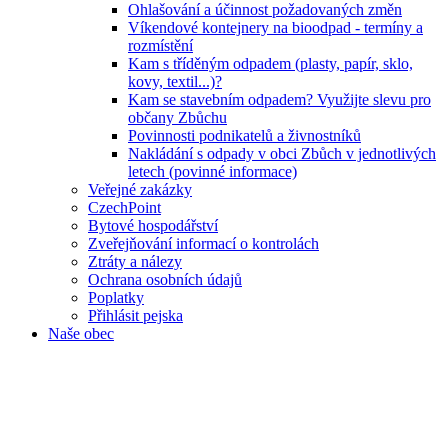
Ohlašování a účinnost požadovaných změn
Víkendové kontejnery na bioodpad - termíny a
rozmístění
Kam s tříděným odpadem (plasty, papír, sklo,
kovy, textil...)?
Kam se stavebním odpadem? Využijte slevu pro
občany Zbůchu
Povinnosti podnikatelů a živnostníků
Nakládání s odpady v obci Zbůch v jednotlivých
letech (povinné informace)
Veřejné zakázky
CzechPoint
Bytové hospodářství
Zveřejňování informací o kontrolách
Ztráty a nálezy
Ochrana osobních údajů
Poplatky
Přihlásit pejska
Naše obec