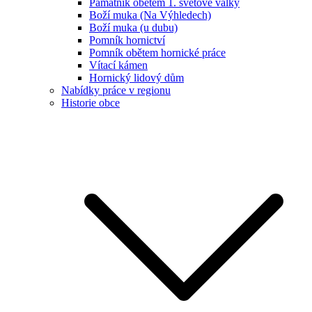
Památník obětem 1. světové války
Boží muka (Na Výhledech)
Boží muka (u dubu)
Pomník hornictví
Pomník obětem hornické práce
Vítací kámen
Hornický lidový dům
Nabídky práce v regionu
Historie obce