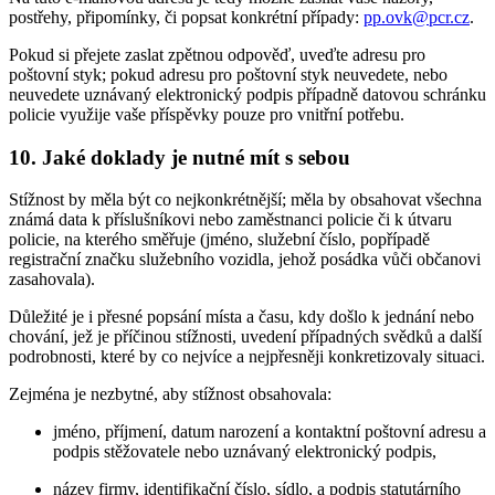
postřehy, připomínky, či popsat konkrétní případy:
pp.ovk@pcr.cz
.
Pokud si přejete zaslat zpětnou odpověď, uveďte adresu pro
poštovní styk; pokud adresu pro poštovní styk neuvedete, nebo
neuvedete uznávaný elektronický podpis případně datovou schránku
policie využije vaše příspěvky pouze pro vnitřní potřebu.
10. Jaké doklady je nutné mít s sebou
Stížnost by měla být co nejkonkrétnější; měla by obsahovat všechna
známá data k příslušníkovi nebo zaměstnanci policie či k útvaru
policie, na kterého směřuje (jméno, služební číslo, popřípadě
registrační značku služebního vozidla, jehož posádka vůči občanovi
zasahovala).
Důležité je i přesné popsání místa a času, kdy došlo k jednání nebo
chování, jež je příčinou stížnosti, uvedení případných svědků a další
podrobnosti, které by co nejvíce a nejpřesněji konkretizovaly situaci.
Zejména je nezbytné, aby stížnost obsahovala:
jméno, příjmení, datum narození a kontaktní poštovní adresu a
podpis stěžovatele nebo uznávaný elektronický podpis,
název firmy, identifikační číslo, sídlo, a podpis statutárního