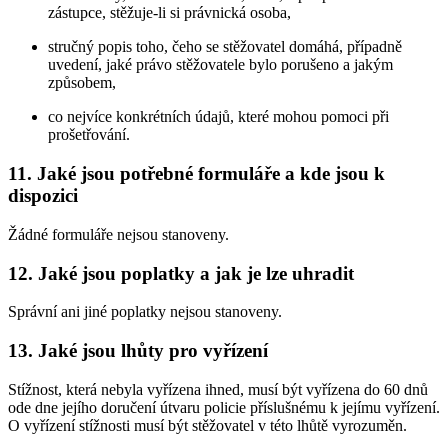
zástupce, stěžuje-li si právnická osoba,
stručný popis toho, čeho se stěžovatel domáhá, případně
uvedení, jaké právo stěžovatele bylo porušeno a jakým
způsobem,
co nejvíce konkrétních údajů, které mohou pomoci při
prošetřování.
11. Jaké jsou potřebné formuláře a kde jsou k
dispozici
Žádné formuláře nejsou stanoveny.
12. Jaké jsou poplatky a jak je lze uhradit
Správní ani jiné poplatky nejsou stanoveny.
13. Jaké jsou lhůty pro vyřízení
Stížnost, která nebyla vyřízena ihned, musí být vyřízena do 60 dnů
ode dne jejího doručení útvaru policie příslušnému k jejímu vyřízení.
O vyřízení stížnosti musí být stěžovatel v této lhůtě vyrozuměn.